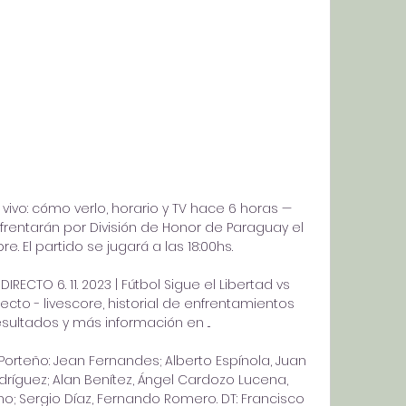
 vivo: cómo verlo, horario y TV hace 6 horas — 
frentarán por División de Honor de Paraguay el 
. El partido se jugará a las 18:00hs.

IRECTO 6. 11. 2023 | Fútbol Sigue el Libertad vs 
recto - livescore, historial de enfrentamientos 
esultados y más información en ...

orteño: Jean Fernandes; Alberto Espínola, Juan 
odríguez; Alan Benítez, Ángel Cardozo Lucena, 
no; Sergio Díaz, Fernando Romero. DT: Francisco 