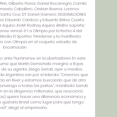
n Piris, Gilberto Flores, Daniel Bocanegra, Camilo 
rnesto Caballero, Cristian Riveros, Lorenzo 
 Santa Cruz. DT: Daniel Garnero. DESIGNACIONES 
tes: Eduardo Cardozo y Eduardo Britos Cuarto 
ber Aquino AVAR: Rodney Aquino Árbitro soporte: 
dense venció 3-1 a Olimpia por la fecha 4 del 
Media. El Sportivo Trinidense y la manifiesta 
vez con Olimpia en el coqueto estadio de 
Encarnación. 

unfo ante Fluminense en la Libertadores En este 
sume que Martín Demichelis marginó a Rojas 
de su agente, Diego Serrati, ayer a medios 
 de Argentina van por el liderato “Creemos que 
iclo en River y estamos buscando que dé otro 
onvenga a todas las partes”, manifestó Serrati. 
 en la dirigencia ‘millonaria’, que reaccionó 
as) quiere hacer una diferencia económica y 
 gustaría Brasil como lugar para que tenga 
ad”, alegó el empresario. 
