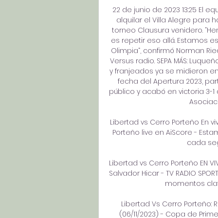
22 de junio de 2023 13:25 El eq
alquilar el Villa Alegre para 
torneo Clausura venidero. “Hem
es repetir eso allá. Estamos e
Olimpia“, confirmó Norman Ried
Versus radio. SEPA MÁS: Luqueño
y franjeados ya se midieron en
fecha del Apertura 2023, p
público y acabó en victoria 3-1 a
Asociaci
Libertad vs Cerro Porteño En vi
Porteño live en AiScore - Est
cada seg
Libertad vs Cerro Porteño EN V
Salvador Hicar - TV RADIO SPORT
momentos clave
Libertad Vs Cerro Porteño: 
(06/11/2023) - Copa de Prime