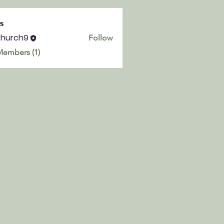
s
church9
Follow
h9
Members (1)