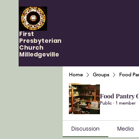
First
Presbyterian
Church
Milledgeville
Home
Groups
Food Pan
Food Pantry 
Public
·
1 member
Discussion
Media