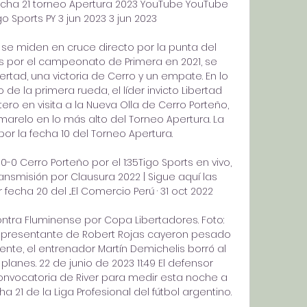
Fecha 21 torneo Apertura 2023 YouTube YouTube 
o Sports PY 3 jun 2023 3 jun 2023

d se miden en cruce directo por la punta del 
es por el campeonato de Primera en 2021, se 
ertad, una victoria de Cerro y un empate. En lo 
de la primera rueda, el líder invicto Libertad 
ro en visita a la Nueva Olla de Cerro Porteño, 
arelo en lo más alto del Torneo Apertura. La 
 por la fecha 10 del Torneo Apertura. 

 0-0 Cerro Porteño por el 1:35Tigo Sports en vivo, 
ransmisión por Clausura 2022 | Sigue aquí las 
fecha 20 del ...El Comercio Perú · 31 oct 2022

ntra Fluminense por Copa Libertadores. Foto: 
representante de Robert Rojas cayeron pesado 
nte, el entrenador Martín Demichelis borró al 
anes. 22 de junio de 2023 11:49 El defensor 
onvocatoria de River para medir esta noche a 
a 21 de la Liga Profesional del fútbol argentino. 
