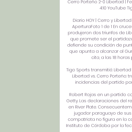
Cerro Porteño 2-0 Libertad | 
4:10 YouTube Tig
Diario HOY | Cerro y Liberta
AperturaFoto 1 de 1 En cruc
produjeron dos triunfos de Lib
que promete ser el partidazo 
defiende su condición de punte
que apunta a alcanzar al Gum
cita, a las 18 horas
Tigo Sports transmitió: Libertad
Libertad vs. Cerro Porteño: t
incidencias del partido por 
Robert Rojas en un partido co
Getty. Las declaraciones del 
en River Plate. Consecuenteme
jugador paraguayo de sus pl
compatriota no figura en la c
Instituto de Córdoba por la fech