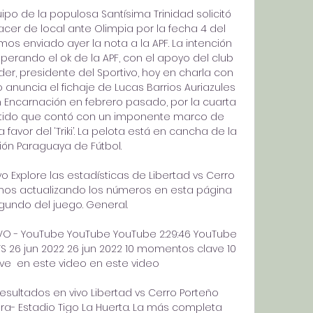
uipo de la populosa Santísima Trinidad solicitó 
hacer de local ante Olimpia por la fecha 4 del 
os enviado ayer la nota a la APF. La intención 
sperando el ok de la APF, con el apoyo del club 
er, presidente del Sportivo, hoy en charla con 
 anuncia el fichaje de Lucas Barrios Auriazules 
 Encarnación en febrero pasado, por la cuarta 
artido que contó con un imponente marco de 
 favor del ‘Triki’. La pelota está en cancha de la 
ón Paraguaya de Fútbol. 

vo Explore las estadísticas de Libertad vs Cerro 
amos actualizando los números en esta página 
undo del juego. General.

IVO - YouTube YouTube YouTube 2:29:46 YouTube 
S 26 jun 2022 26 jun 2022 10 momentos clave 10 
  en este video en este video

Resultados en vivo Libertad vs Cerro Porteño 
ra- Estadio Tigo La Huerta. La más completa 