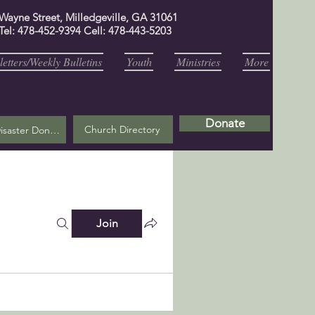
 Wayne Street, Milledgeville, GA 31061
Tel: 478-452-9394 Cell: 478-443-5203
etters/Weekly Bulletins
Youth
Ministries
More
Donate
Church Directory
Helene Disaster Donation
Join