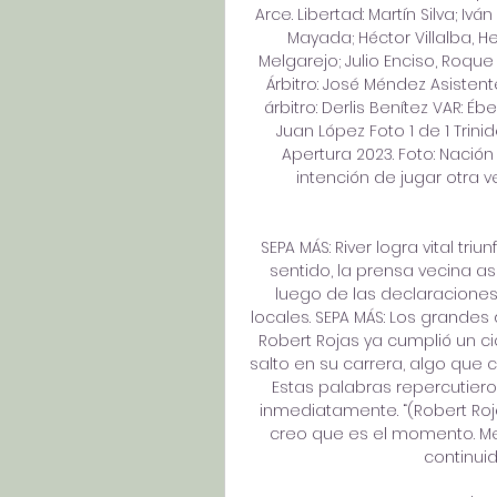
Arce. Libertad: Martín Silva; Ivá
Mayada; Héctor Villalba, He
Melgarejo; Julio Enciso, Roque
Árbitro: José Méndez Asisten
árbitro: Derlis Benítez VAR: É
Juan López Foto 1 de 1 Trini
Apertura 2023. Foto: Nación 
intención de jugar otra 
SEPA MÁS: River logra vital tri
sentido, la prensa vecina a
luego de las declaraciones 
locales. SEPA MÁS: Los grandes
Robert Rojas ya cumplió un c
salto en su carrera, algo que c
Estas palabras repercutieron
inmediatamente. “(Robert Roj
creo que es el momento. Me
continuid