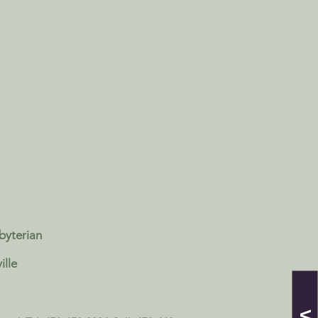
sbyterian
ille