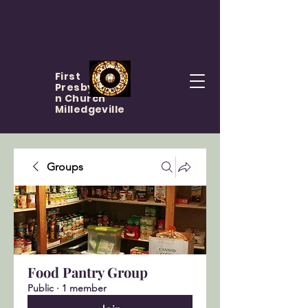
First
Presbyteria
n Church
Milledgeville
Groups
Food Pantry Group
Public
·
1 member