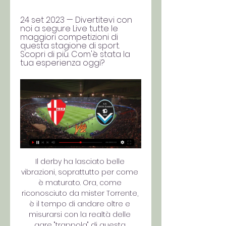
24 set 2023 — Divertitevi con 
noi a segure Live tutte le 
maggiori competizioni di 
questa stagione di sport. 
Scopri di più. Com'è stata la 
tua esperienza oggi?
Il derby ha lasciato belle 
vibrazioni, soprattutto per come 
è maturato. Ora, come 
riconosciuto da mister Torrente, 
è il tempo di andare oltre e 
misurarsi con la realtà delle 
gare "trappola" di questa 