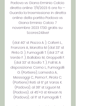
Padova vs Giana Erminio Calcio 
diretta online 7/11/2023 6 ore fa — 
Guarda la trasmissione in diretta 
online della partita Padova vs 
Giana Erminio Calcio 7 
novembre 2023 17:30 gratis su 
Scores24.live!

(dal 40′ st Piazza A. ), Caferri L., 
Franzoni A., Marotta M. (dal 33′ st 
Pinto D. ), Fumagalli T. (dal 27′ st 
Verde F. ), Ballabio M., Groppelli F. 
(dal 33′ st Boafo T. ), Fall M.. A 
disposizione: Corno L., Fumagalli 
G. (Portiere), Lamesta A., 
Messaggi C., Perna F., Pirola C. 
(Portiere) Reti: al 6′ pt Varas K. 
(Padova), al 38′ st Liguori M. 
(Padova), al 45’+3 st Kirwan N. 
(Padova), al 11′ st Fumagalli T. 
