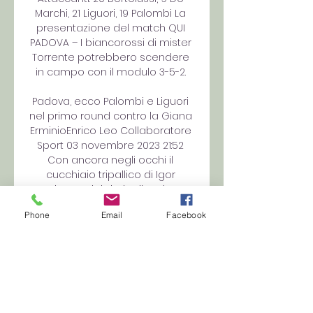
Marchi, 21 Liguori, 19 Palombi La 
presentazione del match QUI 
PADOVA – I biancorossi di mister 
Torrente potrebbero scendere 
in campo con il modulo 3-5-2. 

Padova, ecco Palombi e Liguori 
nel primo round contro la Giana 
ErminioEnrico Leo Collaboratore 
Sport 03 novembre 2023 21:52 
Con ancora negli occhi il 
cucchiaio tripallico di Igor 
Radrezza del derby, il Padova 
torna a concentrarsi sul 
Phone
Email
Facebook
campionato. C'è da ritrovare la 
vittoria dopo il doppio pari con 
Renate e Vicenza che è valso la 
testa della classifica in favore 
del Mantova, c'è da ritrovare i tre 
punti che mancano in casa 
addirittura dal 24 settembre, 2 a 