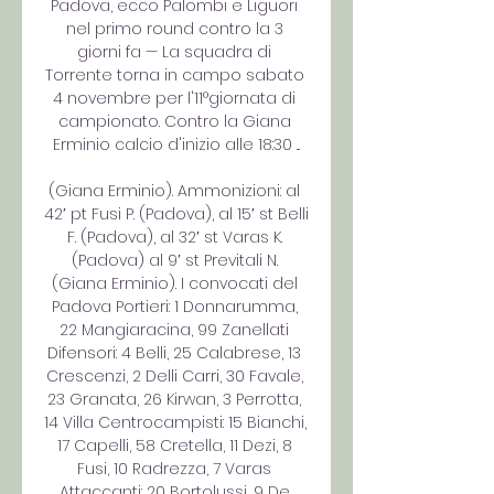
Padova, ecco Palombi e Liguori 
nel primo round contro la 3 
giorni fa — La squadra di 
Torrente torna in campo sabato 
4 novembre per l'11°giornata di 
campionato. Contro la Giana 
Erminio calcio d'inizio alle 18:30 ...

(Giana Erminio). Ammonizioni: al 
42′ pt Fusi P. (Padova), al 15′ st Belli 
F. (Padova), al 32′ st Varas K. 
(Padova) al 9′ st Previtali N. 
(Giana Erminio). I convocati del 
Padova Portieri: 1 Donnarumma, 
22 Mangiaracina, 99 Zanellati 
Difensori: 4 Belli, 25 Calabrese, 13 
Crescenzi, 2 Delli Carri, 30 Favale, 
23 Granata, 26 Kirwan, 3 Perrotta, 
14 Villa Centrocampisti: 15 Bianchi, 
17 Capelli, 58 Cretella, 11 Dezi, 8 
Fusi, 10 Radrezza, 7 Varas 
Attaccanti: 20 Bortolussi, 9 De 