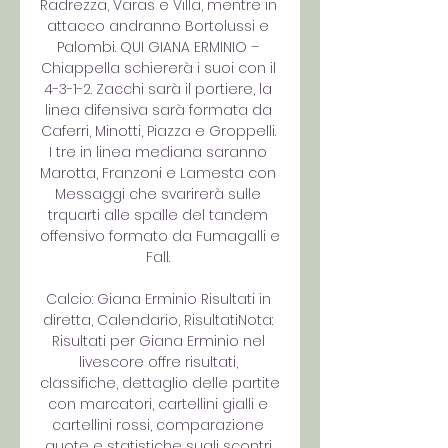
Radrezza, Varas e Villa, mentre in 
attacco andranno Bortolussi e 
Palombi. QUI GIANA ERMINIO – 
Chiappella schiererà i suoi con il 
4-3-1-2. Zacchi sarà il portiere, la 
linea difensiva sarà formata da 
Caferri, Minotti, Piazza e Groppelli. 
I tre in linea mediana saranno 
Marotta, Franzoni e Lamesta con 
Messaggi che svarirerà sulle 
trquarti alle spalle del tandem 
offensivo formato da Fumagalli e 
Fall. 

Calcio: Giana Erminio Risultati in 
diretta, Calendario, RisultatiNota: 
Risultati per Giana Erminio nel 
livescore offre risultati, 
classifiche, dettaglio delle partite 
con marcatori, cartellini gialli e 
cartellini rossi, comparazione 
quote e statistiche sugli scontri 