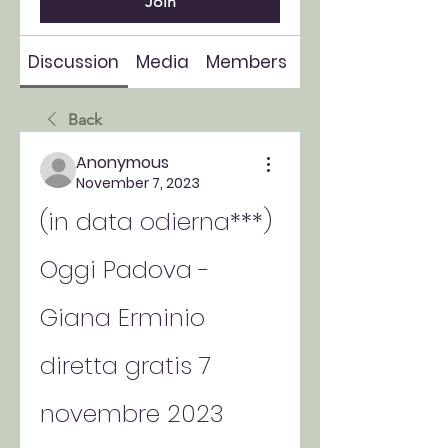
Join
Discussion
Media
Members
About
Back
Anonymous
November 7, 2023
(in data odierna***) 
Oggi Padova - 
Giana Erminio 
diretta gratis 7 
novembre 2023