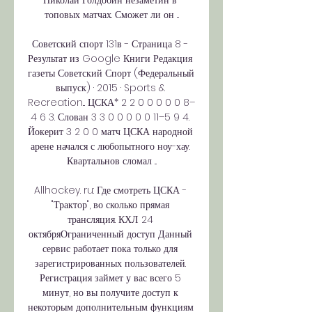
Николай Голдобин незаметин в 
топовых матчах. Сможет ли он ...

Советский спорт 131в - Страница 8 - 
Результат из Google Книги Редакция 
газеты Советский Спорт (Федеральный 
выпуск) · 2015 · ‎Sports & 
Recreation... ЦСКА* 2 2 0 0 0 0 0 8–
4 6 3. Слован 3 3 0 0 0 0 0 11–5 9 4. 
Йокерит 3 2 0 0 матч ЦСКА народной 
арене начался с любопытного ноу-хау. 
Квартальнов сломал ...

Allhockey. ru: Где смотреть ЦСКА - 
"Трактор", во сколько прямая 
трансляция. КХЛ 24 
октябряОграниченный доступ Данный 
сервис работает пока только для 
зарегистрированных пользователей. 
Регистрация займет у вас всего 5 
минут, но вы получите доступ к 
некоторым дополнительным функциям 