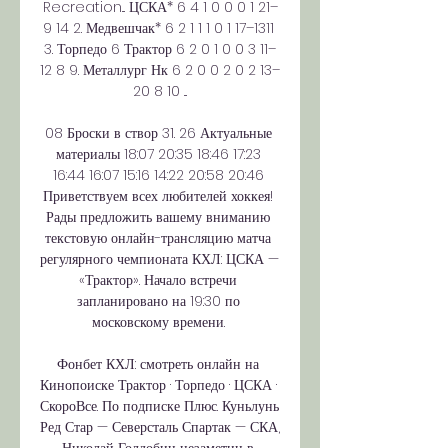
Recreation... ЦСКА* 6 4 1 0 0 0 1 21–
9 14 2. Медвешчак* 6 2 1 1 1 0 1 17–1311 
3. Торпедо 6 Трактор 6 2 0 1 0 0 3 11–
12 8 9. Металлург Нк 6 2 0 0 2 0 2 13–
20 8 10 ...

08 Броски в створ 31. 26 Актуальные 
материалы 18:07 20:35 18:46 17:23 
16:44 16:07 15:16 14:22 20:58 20:46 
Приветствуем всех любителей хоккея! 
Рады предложить вашему вниманию 
текстовую онлайн-трансляцию матча 
регулярного чемпионата КХЛ: ЦСКА — 
«Трактор». Начало встречи 
запланировано на 19:30 по 
московскому времени. 

Фонбет КХЛ: смотреть онлайн на 
Кинопоиске Трактор · Торпедо · ЦСКА · 
СкороВсе. По подписке Плюс. Куньлунь 
Ред Стар — Северсталь Спартак — СКА, 