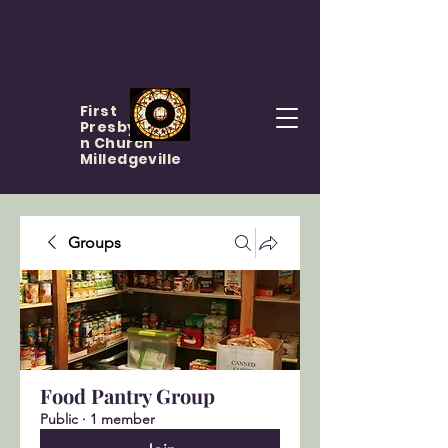
First
Presbyteria
n Church
Milledgeville
Groups
Food Pantry Group
Public
·
1 member