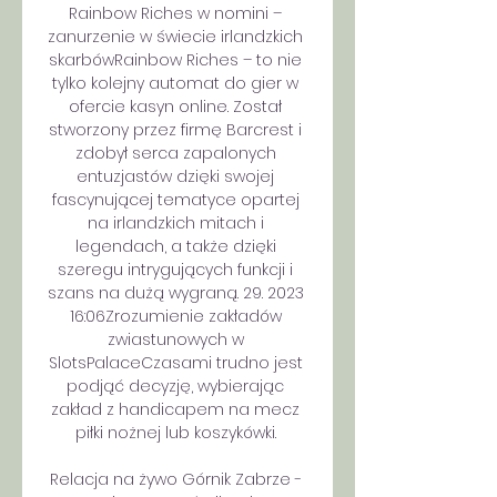
Rainbow Riches w nomini – 
zanurzenie w świecie irlandzkich 
skarbówRainbow Riches – to nie 
tylko kolejny automat do gier w 
ofercie kasyn online. Został 
stworzony przez firmę Barcrest i 
zdobył serca zapalonych 
entuzjastów dzięki swojej 
fascynującej tematyce opartej 
na irlandzkich mitach i 
legendach, a także dzięki 
szeregu intrygujących funkcji i 
szans na dużą wygraną. 29. 2023 
16:06Zrozumienie zakładów 
zwiastunowych w 
SlotsPalaceCzasami trudno jest 
podjąć decyzję, wybierając 
zakład z handicapem na mecz 
piłki nożnej lub koszykówki. 

Relacja na żywo Górnik Zabrze - 