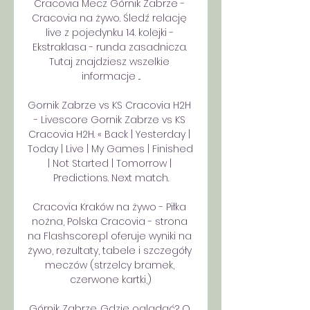
Cracovia Mecz Górnik Zabrze - 
Cracovia na żywo. Śledź relację 
live z pojedynku 14. kolejki - 
Ekstraklasa - runda zasadnicza. 
Tutaj znajdziesz wszelkie 
informacje ...

Gornik Zabrze vs KS Cracovia H2H 
- Livescore Gornik Zabrze vs KS 
Cracovia H2H. « Back | Yesterday | 
Today | Live | My Games | Finished 
| Not Started | Tomorrow | 
Predictions. Next match.

Cracovia Kraków na żywo - Piłka 
nożna, Polska Cracovia - strona 
na Flashscore.pl oferuje wyniki na 
żywo, rezultaty, tabele i szczegóły 
meczów (strzelcy bramek, 
czerwone kartki,)

Górnik Zabrze. Gdzie oglądać? O 