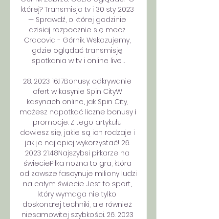
której? Transmisja tv i 30 sty 2023 
— Sprawdź, o której godzinie 
dzisiaj rozpocznie się mecz 
Cracovia - Górnik. Wskazujemy, 
gdzie oglądać transmisję 
spotkania w tv i online live ...

28. 2023 16:17Bonusy: odkrywanie 
ofert w kasynie Spin CityW 
kasynach online, jak Spin City, 
możesz napotkać liczne bonusy i 
promocje. Z tego artykułu 
dowiesz się, jakie są ich rodzaje i 
jak je najlepiej wykorzystać! 26. 
2023 21:48Najszybsi piłkarze na 
świeciePiłka nożna to gra, która 
od zawsze fascynuje miliony ludzi 
na całym świecie. Jest to sport, 
który wymaga nie tylko 
doskonałej techniki, ale również 
niesamowitej szybkości. 26. 2023 