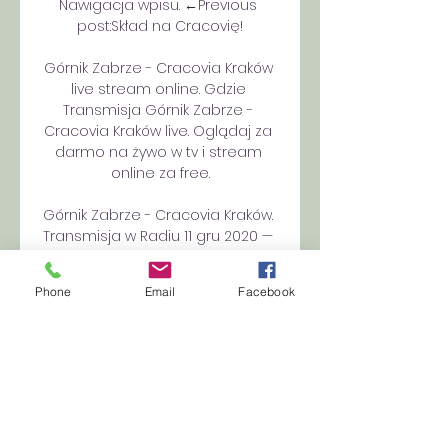
Nawigacja wpisu. ←Previous 
post:Skład na Cracovię!

Górnik Zabrze - Cracovia Kraków 
live stream online. Gdzie 
Transmisja Górnik Zabrze - 
Cracovia Kraków live. Oglądaj za 
darmo na żywo w tv i stream 
online za free.

Górnik Zabrze - Cracovia Kraków. 
Transmisja w Radiu 11 gru 2020 — 
Jeśli w sobotnim spotkaniu 
Górnik pokona Cracovię, to zimę 
Phone
Email
Facebook
zabrzanie spędzą na podium 
PKO BP Ekstraklasy. Transmisja ze 
spotkania w Radiu ...

Górnik Zabrze Piłka nożna - Wyniki 
na żywo, tabela Piłka Nożna - 
Górnik Zabrze - Tabela - Wyniki na 
żywo, relacje, wiadomości - 