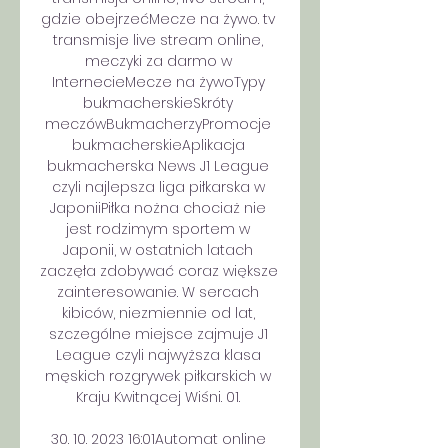
gdzie obejrzećMecze na żywo. tv 
transmisje live stream online, 
meczyki za darmo w 
InternecieMecze na żywoTypy 
bukmacherskieSkróty 
meczówBukmacherzyPromocje 
bukmacherskieAplikacja 
bukmacherska News J1 League 
czyli najlepsza liga piłkarska w 
JaponiiPiłka nożna chociaż nie 
jest rodzimym sportem w 
Japonii, w ostatnich latach 
zaczęła zdobywać coraz większe 
zainteresowanie. W sercach 
kibiców, niezmiennie od lat, 
szczególne miejsce zajmuje J1 
League czyli najwyższa klasa 
męskich rozgrywek piłkarskich w 
Kraju Kwitnącej Wiśni. 01. 

30. 10. 2023 16:01Automat online 