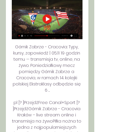
Górnik Zabrze - Cracovia: Typy, 
kursy, zapowiedź | 05.11 19 godzin 
temu — transmisja tv, online, na 
żywo. Poniedziałkowy mecz 
pomiędzy Górnik Zabrze a 
Cracovia, w ramach 14. kolejki 
polskiej Ekstraklasy odbędzie się 
6 ...

pl [? ]PrzejdźFree Canal+Sport [? 
]PrzejdźGórnik Zabrze - Cracovia 
Kraków – live stream online i 
transmisja na żywoPiłka nożna to 
jedna z najpopularniejszych 