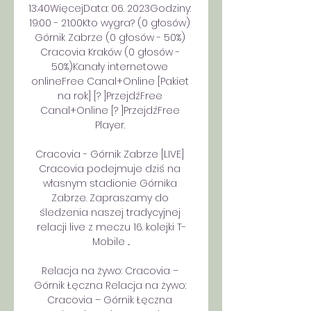
13:40WięcejData: 06. 2023Godziny: 
19:00 - 21:00Kto wygra? (0 głosów) 
Górnik Zabrze (0 głosów - 50%) 
Cracovia Kraków (0 głosów - 
50%)Kanały internetowe 
onlineFree Canal+Online [Pakiet 
na rok] [? ]PrzejdźFree 
Canal+Online [? ]PrzejdźFree 
Player. 

Cracovia - Górnik Zabrze [LIVE] 
Cracovia podejmuje dziś na 
własnym stadionie Górnika 
Zabrze. Zapraszamy do 
śledzenia naszej tradycyjnej 
relacji live z meczu 16. kolejki T-
Mobile ...

Relacja na żywo: Cracovia – 
Górnik Łęczna Relacja na żywo: 
Cracovia – Górnik Łęczna 