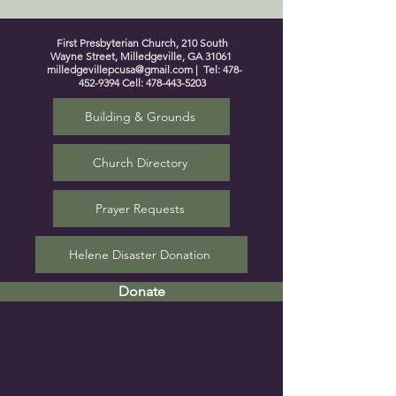
First Presbyterian Church, 210 South
Wayne Street, Milledgeville, GA 31061
milledgevillepcusa@gmail.com
| Tel:
478-
452-9394
Cell:
478-443-5203
Building & Grounds
Church Directory
Prayer Requests
Helene Disaster Donation
Donate