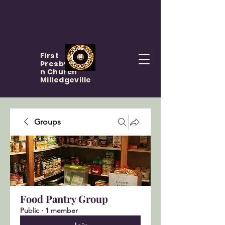
First
Presbyteria
n Church
Milledgeville
Groups
Food Pantry Group
Public
·
1 member