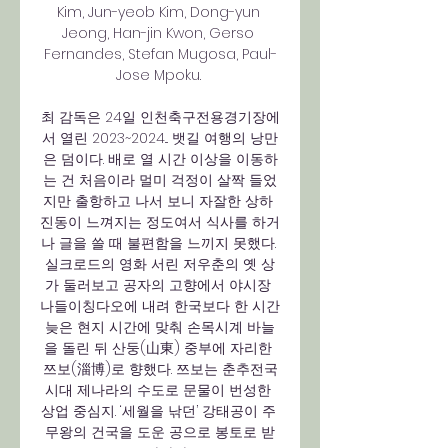
Kim, Jun-yeob Kim, Dong-yun 
Jeong, Han-jin Kwon, Gerso 
Fernandes, Stefan Mugosa, Paul-
Jose Mpoku. 

최 감독은 24일 인천축구전용경기장에
서 열린 2023~2024... 뱃길 여행의 낭만
은 덤이다. 배로 열 시간 이상을 이동하
는 건 처음이라 멀미 걱정이 살짝 들었
지만 출항하고 나서 보니 자잘한 상하 
진동이 느껴지는 정도여서 식사를 하거
나 글을 쓸 때 불편함을 느끼지 못했다. 
실크로드의 영화 서린 저우춘의 옛 상
가 둘러보고 공자의 고향에서 야시장 
나들이칭다오에 내려 한국보다 한 시간 
늦은 현지 시간에 맞춰 손목시계 바늘
을 돌린 뒤 산둥(山東) 중부에 자리한 
쯔보(淄博)로 향했다. 쯔보는 춘추전국
시대 제나라의 수도로 문물이 번성한 
상업 중심지. ‘세월을 낚던’ 강태공이 주 
무왕의 건국을 도운 공으로 봉토로 받