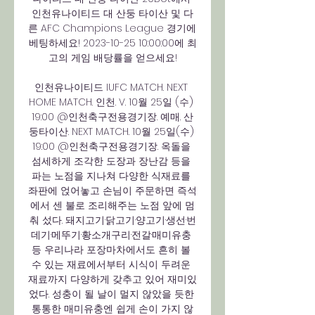
인천유나이티드 대 산둥 타이산 및 다
른 AFC Champions League 경기에 
베팅하세요! 2023-10-25 10:00:00에 최
고의 게임 배당률을 얻으세요!

인천유나이티드 IUFC MATCH. NEXT 
HOME MATCH. 인천. V. 10월 25일 (수) 
19:00 @인천축구전용경기장. 예매. 산
둥타이산. NEXT MATCH. 10월 25일(수) 
19:00 @인천축구전용경기장. 옥돌을 
섬세하게 조각한 도장과 장난감 등을 
파는 노점을 지나쳐 다양한 식재료를 
좌판에 얹어놓고 손님이 주문하면 즉석
에서 센 불로 조리해주는 노점 앞에 멈
춰 섰다. 돼지고기·닭고기·양고기·생선·번
데기·메뚜기·황소개구리·전갈·매미유충 
등 우리나라 포장마차에서도 흔히 볼 
수 있는 재료에서부터 시식이 두려운 
재료까지 다양하게 갖추고 있어 재미있
었다. 성충이 될 날이 멀지 않았을 듯한 
통통한 매미유충엔 쉽게 손이 가지 않