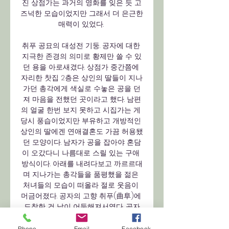
진 상점가는 과거의 영화를 잊은 듯 고
즈넉한 모습이었지만 그래서 더 은근한 
매력이 있었다. 

취푸 공묘의 대성전 기둥. 공자에 대한 
지극한 존경의 의미로 황제만 쓸 수 있
던 용을 아로새겼다. 상점가 중간쯤에 
자리한 찻집 2층은 상인의 딸들이 지나
가던 총각에게 색실로 수놓은 공을 던
져 마음을 전했던 곳이라고 했다. 남편
의 얼굴 한번 보지 못하고 시집가는 게 
당시 풍습이었지만 부유하고 개방적인 
상인의 딸에겐 연애결혼도 가끔 허용됐
던 모양이다. 남자가 공을 잡아야 혼담
이 오갔다니 나름대로 스릴 있는 구애 
방식이다. 아래를 내려다보고 까르르대
며 지나가는 총각들을 품평했을 젊은 
처녀들의 모습이 떠올라 절로 웃음이 
머금어졌다. 공자의 고향 취푸(曲阜)에 
도착한 건 날이 어둑해져서였다. 공자
의 가문에 전해 내려오는 연회용 춤사
위를 구경하고 호텔에 짐을 푼 뒤 야시
Phone
Email
Facebook