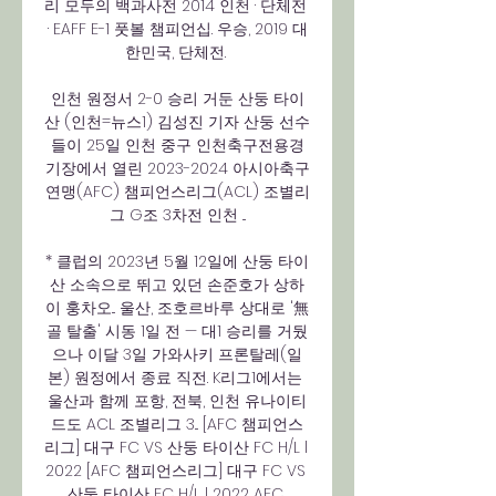
리 모두의 백과사전 2014 인천 · 단체전 
· EAFF E-1 풋볼 챔피언십. 우승, 2019 대
한민국, 단체전. 

인천 원정서 2-0 승리 거둔 산둥 타이
산 (인천=뉴스1) 김성진 기자 산둥 선수
들이 25일 인천 중구 인천축구전용경
기장에서 열린 2023-2024 아시아축구
연맹(AFC) 챔피언스리그(ACL) 조별리
그 G조 3차전 인천 ...

* 클럽의 2023년 5월 12일에 산둥 타이
산 소속으로 뛰고 있던 손준호가 상하
이 훙차오... 울산, 조호르바루 상대로 '無
골 탈출' 시동 1일 전 — 대1 승리를 거뒀
으나 이달 3일 가와사키 프론탈레(일
본) 원정에서 종료 직전. K리그1에서는 
울산과 함께 포항, 전북, 인천 유나이티
드도 ACL 조별리그 3... [AFC 챔피언스
리그] 대구 FC VS 산둥 타이산 FC H/L l 
2022 [AFC 챔피언스리그] 대구 FC VS 
산둥 타이산 FC H/L l 2022 AFC 