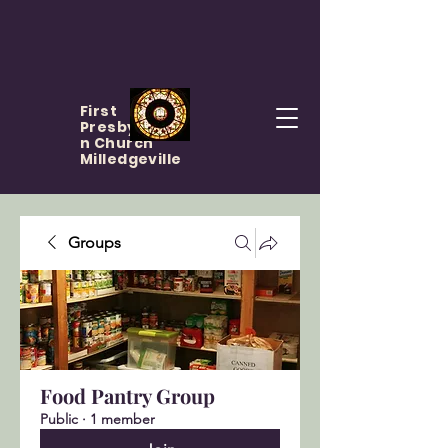
First
Presbyteria
n Church
Milledgeville
Groups
Food Pantry Group
Public
·
1 member