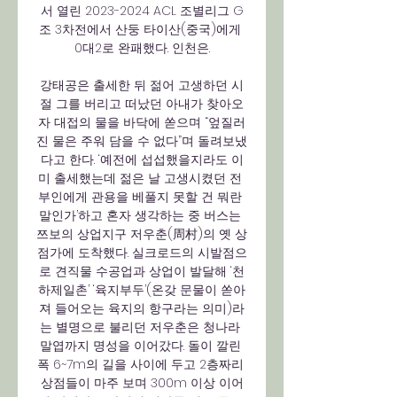
서 열린 2023-2024 ACL 조별리그 G
조 3차전에서 산둥 타이산(중국)에게 
0대2로 완패했다. 인천은.

강태공은 출세한 뒤 젊어 고생하던 시
절 그를 버리고 떠났던 아내가 찾아오
자 대접의 물을 바닥에 쏟으며 “엎질러
진 물은 주워 담을 수 없다”며 돌려보냈
다고 한다. ‘예전에 섭섭했을지라도 이
미 출세했는데 젊은 날 고생시켰던 전 
부인에게 관용을 베풀지 못할 건 뭐란 
말인가’하고 혼자 생각하는 중 버스는 
쯔보의 상업지구 저우춘(周村)의 옛 상
점가에 도착했다. 실크로드의 시발점으
로 견직물 수공업과 상업이 발달해 ‘천
하제일촌’ ‘육지부두’(온갖 문물이 쏟아
져 들어오는 육지의 항구라는 의미)라
는 별명으로 불리던 저우춘은 청나라 
말엽까지 명성을 이어갔다. 돌이 깔린 
폭 6~7m의 길을 사이에 두고 2층짜리 
상점들이 마주 보며 300m 이상 이어