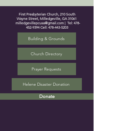
First Presbyterian Church, 210 South
Wayne Street, Milledgeville, GA 31061
milledgevillepcusa@gmail.com
| Tel:
478-
452-9394
Cell:
478-443-5203
Building & Grounds
Church Directory
Prayer Requests
Helene Disaster Donation
Donate