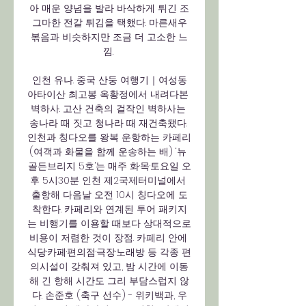
아 매운 양념을 발라 바삭하게 튀긴 조
그마한 전갈 튀김을 택했다. 마른새우
볶음과 비슷하지만 조금 더 고소한 느
낌. 

인천 유나. 중국 산둥 여행기｜여성동
아타이산 최고봉 옥황정에서 내려다본 
벽하사. 고산 건축의 걸작인 벽하사는 
송나라 때 짓고 청나라 때 재건축됐다. 
인천과 칭다오를 왕복 운항하는 카페리
(여객과 화물을 함께 운송하는 배) ‘뉴 
골든브리지 5호’는 매주 화·목·토요일 오
후 5시30분 인천 제2국제터미널에서 
출항해 다음날 오전 10시 칭다오에 도
착한다. 카페리와 연계된 투어 패키지
는 비행기를 이용할 때보다 상대적으로 
비용이 저렴한 것이 장점. 카페리 안에 
식당·카페·편의점·극장·노래방 등 각종 편
의시설이 갖춰져 있고, 밤 시간에 이동
해 긴 항해 시간도 그리 부담스럽지 않
다. 손준호 (축구 선수) - 위키백과, 우