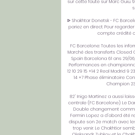
sur cette faute sur Marc Guiu. 
s
ᐉ Shakhtar Donetsk - FC Barcelo
pariez en direct. Pour regarder 
compte crédité ou 
FC Barcelone: Toutes les info
Marché des transferts Closed 
Spain Barcelona 61 ans 29/06/
Performances en championnat 
12 10 29 15 +14 2 Real Madrid 9 23 
14 +7 Phase éliminatoire Con
Champion 23%
82' Inigo Martinez a aussi lai
centrale (FC Barcelone). Le Dano
Double changement commandé
Fermin Lopez a d'abord été 
dispute son 2e match avec les 
trop venir. Le Chakhtior sem
Oleksandr Zubkov et le Chakh