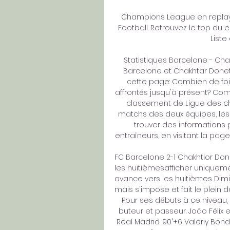
Champions League en replay su
Football. Retrouvez le top du en
Liste 
Statistiques Barcelone - Cha
Barcelone et Chakhtar Donets
cette page: Combien de fois
affrontés jusqu'à présent? Com
classement de Ligue des cha
matchs des deux équipes, les
trouver des informations pl
entraîneurs, en visitant la pag
FC Barcelone 2-1 Chakhtior Don
les huitièmesafficher uniquemen
avance vers les huitièmes Dimin
mais s'impose et fait le plein 
Pour ses débuts à ce niveau,
buteur et passeur. João Félix e
Real Madrid. 90'+6 Valeriy Bon