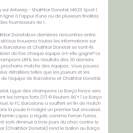
r Antwerp - Shakhtar Donetsk. 1:46:23. Sport | 
 ligne à l'appui d'une ou de plusieurs finalités. 
des fournisseurs de l ...

khtar DonetskLes dernières rencontres entre 
k:Vous trouverez toutes les informations sur 
 Barcelone et Chakhtar Donetsk se sont-ils 
bien de fois chaque équipe a-t-elle gagné? Le 
mpions UEFA, les résultats des 20 derniers 
 prochains matchs des équipes… Vous pouvez 
us détaillées telles que les joueurs et les 
e de l'équipe de Barcelone et Chakhtar Donetsk. 

etsk, Ligue des champions: Le Barça fonce vers 
t les temps forts (17) © Reuters 90'+7 Le Barça 
ué, le FC Barcelone a souffert en fin de match 
dans la poule H malgré un premier but encaissé. 
 Fermin Lopez a régalé, comme Ferran Torres, 
st sorti diminué à trois jours du choc contre le 
dar (Chakhtior Donetsk) rend le ballon au Barça 