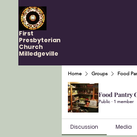
First
Presbyterian
Church
Milledgeville
Home
Groups
Food Pan
Food Pantry 
Public
·
1 member
Discussion
Media