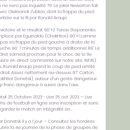
e sera pas inquiété. 79' Le joker Newerton fait 
vec Oleksandr Zubkov, dont la frappe du pied 
rée sur le fil par Ronald Araujo. 

ictoire et le résultat. 90'+2 Tanas Stepanenko, 
emplacé par Eguinaldo (Chakhtior). 90'+1 Lamine 
pas sa frappe du pied gauche à droite de la 
auche. 90' 7 minutes de temps additionnel. 89' Le 
rid, samedi prochain pour le choc de la 11e 
ivre en direct commenté sur notre site, 16h15). 
, Ronald Araujo prend le coup de pied arrêté 
droit. Assez nettement au-dessus. 87' Carton 
akhtior Donetsk), auteur d'un geste dangereux 
p franc dangereux à suivre dans l'axe. 

k 25 Octobre 2023 - Live 25 oct. 2023 — Live 
hs de football en ligne sans inscription et sans 
garder le match en intégralité en ...

 Donetsk il y a 1 jour — Consultez les horaires 
ivre la 4e journée de la phase de groupes de 