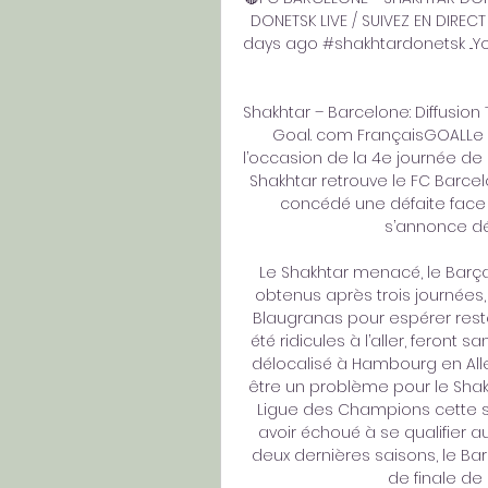
DONETSK LIVE / SUIVEZ EN DIRECT 
days ago #shakhtardonetsk ...You
Shakhtar – Barcelone: Diffusion
Goal. com FrançaisGOALLe S
l’occasion de la 4e journée de 
Shakhtar retrouve le FC Barce
concédé une défaite face a
s’annonce déc
Le Shakhtar menacé, le Barç
obtenus après trois journées, 
Blaugranas pour espérer rester
été ridicules à l’aller, feront 
délocalisé à Hambourg en All
être un problème pour le Shakh
Ligue des Champions cette sai
avoir échoué à se qualifier a
deux dernières saisons, le Bar
de finale de 