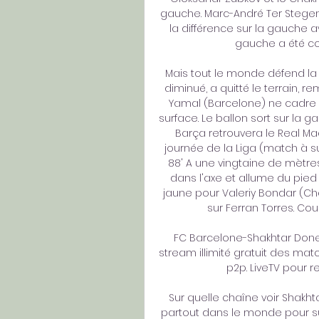
gauche. Marc-André Ter Stegen n
la différence sur la gauche a
gauche a été cont
Mais tout le monde défend la v
diminué, a quitté le terrain, r
Yamal (Barcelone) ne cadre 
surface. Le ballon sort sur la g
Barça retrouvera le Real Mad
journée de la Liga (match à su
88' A une vingtaine de mètres
dans l'axe et allume du pied 
jaune pour Valeriy Bondar (Ch
sur Ferran Torres. Cou
FC Barcelone-Shakhtar Donets
stream illimité gratuit des matc
p2p. LiveTV pour re
Sur quelle chaîne voir Shakhtar
partout dans le monde pour su