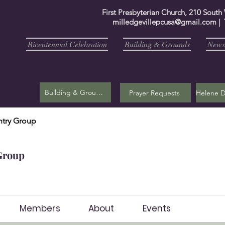
First Presbyterian Church, 210 South
milledgevillepcusa@gmail.com
| 
Bicentennial Celebration
Building & Grounds
Newsl
Building & Grounds
Prayer Requests
try Group
Group
Members
About
Events