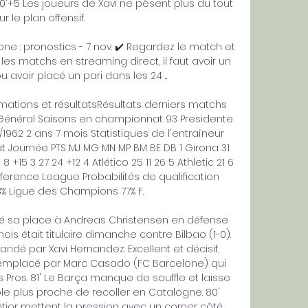
90'+5 Les joueurs de Xavi ne pèsent plus du tout 
ur le plan offensif. 

ne : pronostics - 7 nov. ✔️ Regardez le match et 
les matchs en streaming direct, il faut avoir un 
avoir placé un pari dans les 24 ...

rmations et résultatsRésultats derniers matchs 
Général Saisons en championnat 93 Presidente 
1962 2 ans 7 mois Statistiques de l'entraîneur 
Journée PTS MJ MG MN MP BM BE DB 1 Girona 31 
8 +15 3 27 24 +12 4 Atlético 25 11 26 5 Athletic 21 6 
ference League Probabilités de qualification 
 Ligue des Champions 77% F. 

ssé sa place à Andreas Christensen en défense 
is était titulaire dimanche contre Bilbao (1-0). 
 par Xavi Hernandez. Excellent et décisif, 
remplacé par Marc Casado (FC Barcelone) qui 
Pros. 81' Le Barça manque de souffle et laisse 
ble plus proche de recoller en Catalogne. 80' 
tior mettent la pression avec un corner côté 