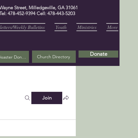
 Wayne Street, Milledgeville, GA 31061
Tel: 478-452-9394 Cell: 478-443-5203
etters/Weekly Bulletins
Youth
Ministries
More
Donate
Church Directory
Helene Disaster Donation
Join