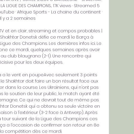
LA LIGUE DES CHAMPIONS... 17K views · Streamed 5 
Tube · Afrique Sports - La chaine du continent · 
Il y a 2 semaines

 TV et en clair, streaming et compos probables | 
hakhtar Donetsk défie ce mardi le Barça à 
Ligue des Champions. Les dernières infos ici. Le 
lone ce mardi, quelques semaines après avoir 
u club blaugrana (2-1). Une rencontre qui 
isive pour les deux équipes. 

a a le vent en poupeAvec seulement 3 points 
le Shakhtar doit faire un bon résultat face aux 
 dans la course. Les Ukrainiens, qui n’ont pas 
sans le soutien de leur public, le match ayant été 
emagne. Ce qui ne devrait tout de même pas 
tar Donetsk qui a obtenu sa seule victoire en 
son à l’extérieur (3-2 face à Antwerp). Après 
u tour suivant de la Ligue des Champions ces 
ça a l’occasion de confirmer son retour en 8e 
la compétition dès ce mardi. 
