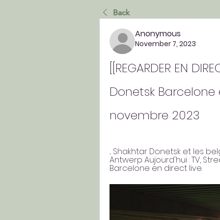
Back
Anonymous
November 7, 2023
[[REGARDER EN DIREC
Donetsk Barcelone e
novembre 2023
... Shakhtar Donetsk et les be
Antwerp Aujourd'hui : TV, St
Barcelone en direct live.