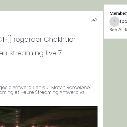
Member
fp
fpchurc
See All 
T-]] regarder Chakhtior 
n streaming live 7 
lges d'Antwerp. L'enjeu ... Match Barcelone 
reaming et Heure Streaming Antwerp vs 