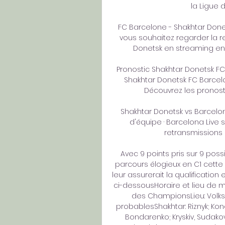
la Ligue 
FC Barcelone - Shakhtar Donets
vous souhaitez regarder la re
Donetsk en streaming en dir
Pronostic Shakhtar Donetsk FC 
Shakhtar Donetsk FC Barcel
Découvrez les pronostics
️ Shakhtar Donetsk vs Barcelo
d'équipe · Barcelona Live 
retransmissions e
Avec 9 points pris sur 9 pos
parcours élogieux en C1 cette 
leur assurerait la qualification 
ci-dessousHoraire et lieu de 
des ChampionsLieu: Volks
probablesShakhtar: Riznyk; Kono
Bondarenko; Kryskiv, Sudakov