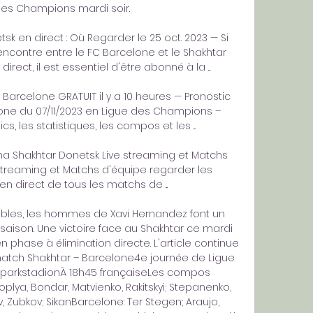
des Champions mardi soir.

k en direct : Où Regarder le 25 oct. 2023 — Si 
ncontre entre le FC Barcelone et le Shakhtar 
ect, il est essentiel d'être abonné à la ...

Barcelone GRATUIT il y a 10 heures — Pronostic 
one du 07/11/2023 en Ligue des Champions – 
, les statistiques, les compos et les ...

na Shakhtar Donetsk Live streaming et Matchs 
streaming et Matchs d'équipe regarder les 
n direct de tous les matchs de ...

sibles, les hommes de Xavi Hernandez font un 
saison. Une victoire face au Shakhtar ce mardi 
en phase à élimination directe. L'article continue 
match Shakhtar – Barcelone4e journée de Ligue 
parkstadionÀ 18h45 françaiseLes compos 
plya, Bondar, Matvienko, Rakitskyi; Stepanenko, 
, Zubkov; SikanBarcelone: Ter Stegen; Araujo, 