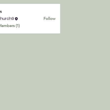
s
church9
Follow
h9
Members (1)