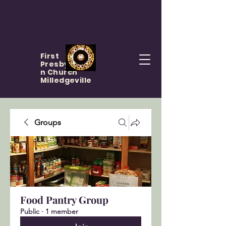
First
Presbyteria
n Church
Milledgeville
Groups
Food Pantry Group
Public
·
1 member