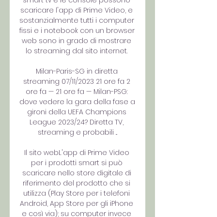
smart tv e le console possono 
scaricare l'app di Prime Video, e 
sostanzialmente tutti i computer 
fissi e i notebook con un browser 
web sono in grado di mostrare 
lo streaming dal sito internet. 

Milan-Paris-SG in diretta 
streaming 07/11/2023 21 ore fa 2 
ore fa — 21 ore fa — Milan-PSG: 
dove vedere la gara della fase a 
gironi della UEFA Champions 
League 2023/24? Diretta TV, 
streaming e probabili ...

Il sito webL'app di Prime Video 
per i prodotti smart si può 
scaricare nello store digitale di 
riferimento del prodotto che si 
utilizza (Play Store per i telefoni 
Android, App Store per gli iPhone 
e così via); su computer invece 