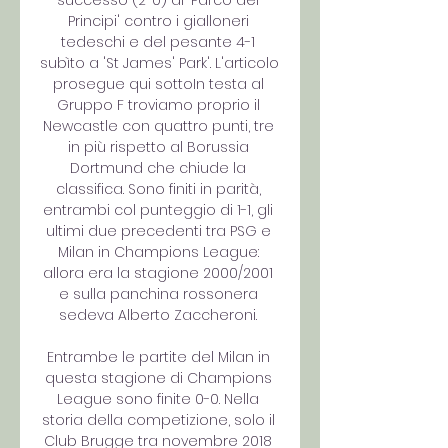
successo (2-0) al 'Parco dei 
Principi' contro i gialloneri 
tedeschi e del pesante 4-1 
subìto a 'St James' Park'. L'articolo 
prosegue qui sottoIn testa al 
Gruppo F troviamo proprio il 
Newcastle con quattro punti, tre 
in più rispetto al Borussia 
Dortmund che chiude la 
classifica. Sono finiti in parità, 
entrambi col punteggio di 1-1, gli 
ultimi due precedenti tra PSG e 
Milan in Champions League: 
allora era la stagione 2000/2001 
e sulla panchina rossonera 
sedeva Alberto Zaccheroni. 

Entrambe le partite del Milan in 
questa stagione di Champions 
League sono finite 0-0. Nella 
storia della competizione, solo il 
Club Brugge tra novembre 2018 