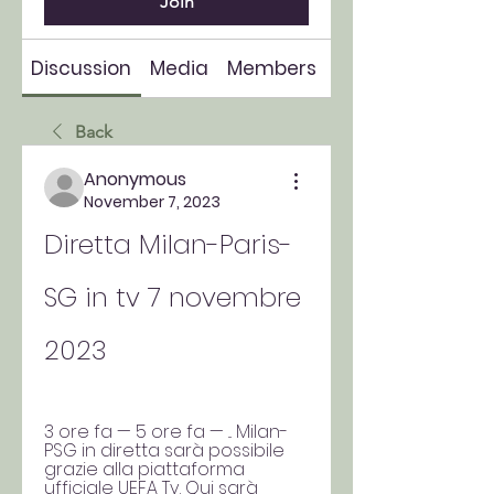
Join
Discussion
Media
Members
About
Back
Anonymous
November 7, 2023
Diretta Milan-Paris-
SG in tv 7 novembre 
2023
3 ore fa — 5 ore fa — ... Milan-
PSG in diretta sarà possibile 
grazie alla piattaforma 
ufficiale UEFA Tv. Qui sarà 