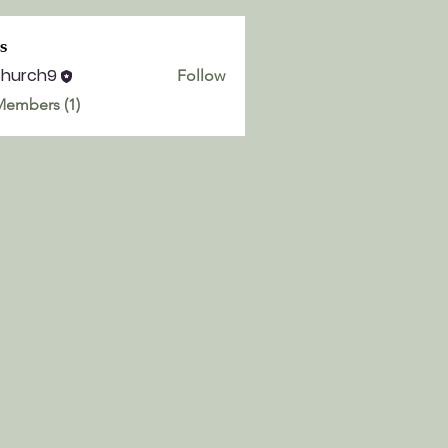
s
church9
Follow
h9
Members (1)