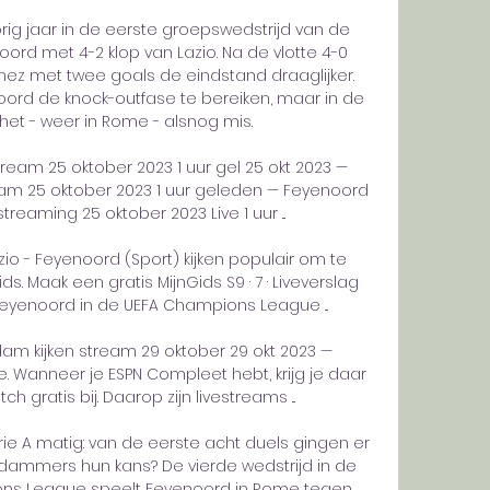
ig jaar in de eerste groepswedstrijd van de 
rd met 4-2 klop van Lazio. Na de vlotte 4-0 
ez met twee goals de eindstand draaglijker. 
oord de knock-outfase te bereiken, maar in de 
 het - weer in Rome - alsnog mis. 

tream 25 oktober 2023 1 uur gel 25 okt 2023 — 
ream 25 oktober 2023 1 uur geleden — Feyenoord 
streaming 25 oktober 2023 Live 1 uur ...

o - Feyenoord (Sport) kijken populair om te 
ds. Maak een gratis MijnGids S9 · 7 · Liveverslag 
Feyenoord in de UEFA Champions League ...

m kijken stream 29 oktober 29 okt 2023 — 
e. Wanneer je ESPN Compleet hebt, krijg je daar 
h gratis bij. Daarop zijn livestreams ...

e A matig: van de eerste acht duels gingen er 
erdammers hun kans? De vierde wedstrijd in de 
ns League speelt Feyenoord in Rome tegen 