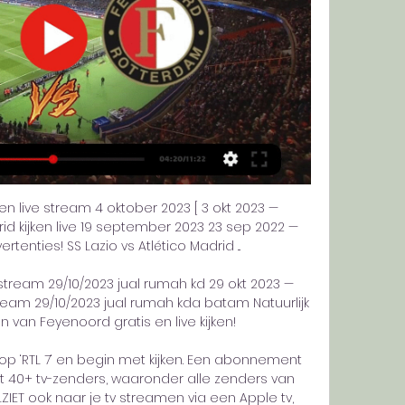
ken live stream 4 oktober 2023 [ 3 okt 2023 — 
rid kijken live 19 september 2023 23 sep 2022 — 
rtenties! SS Lazio vs Atlético Madrid ...

stream 29/10/2023 jual rumah kd 29 okt 2023 — 
ream 29/10/2023 jual rumah kda batam Natuurlijk 
en van Feyenoord gratis en live kijken!

an op ‘RTL 7‘ en begin met kijken. Een abonnement 
t 40+ tv-zenders, waaronder alle zenders van 
LZIET ook naar je tv streamen via een Apple tv, 