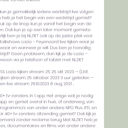
un je gemakkelijk iedere wedstrijd live volgen. 
en heb je het begin van een wedstrijd gemist? 
k op de knop kun je vanaf het begin van de 
en. Ook kun je op een later moment gemiste 
lijk ben je bij NLZIET ook op de juiste plek voor 
alkshows. Lazio – Feyenoord live kijken waar je 
en waar en wanneer je wilt. Dus ben je toevallig 
ijd? Geen probleem, dan kijk je de Lazio – 
on via je telefoon of tablet met NLZIET. 

 SS Lazio kijken stream 25 25 okt 2023 — (LIVE 
 kijken stream 25 oktober 2023 3 uur geleden — 
n live stream 25.10.2023 8 aug 2021 ...

+ tv-zenders. In 1 app. Het enige wat je nodig 
-app en geniet overal in huis, of onderweg, van 
 programma’s van onder andere NPO Plus, RTL en 
 naar 40+ tv-zenders. Uitzending gemist? Ook kijk je 
and zonder reclame terug. Met NLZIET heb je 
ies, documentaires en films van onder andere 