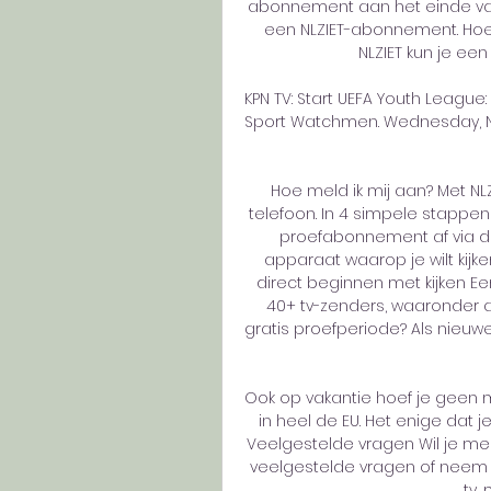
abonnement aan het einde van 
een NLZIET-abonnement. Hoe 
NLZIET kun je e
KPN TV: Start UEFA Youth League:
Sport Watchmen. Wednesday, Nov
Hoe meld ik mij aan? Met NLZIET
telefoon. In 4 simpele stappen kun
proefabonnement af via de
apparaat waarop je wilt kijken
direct beginnen met kijken E
40+ tv-zenders, waaronder al
gratis proefperiode? Als nieuwe
Ook op vakantie hoef je geen m
in heel de EU. Het enige dat 
Veelgestelde vragen Wil je meer
veelgestelde vragen of neem co
tv,