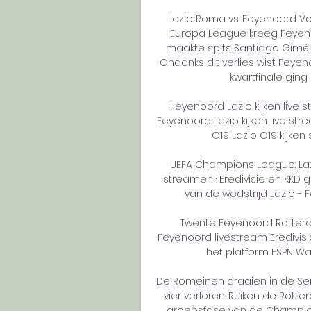
Lazio Roma vs. Feyenoord Vor
Europa League kreeg Feyenoo
maakte spits Santiago Gimén
Ondanks dit verlies wist Feyen
kwartfinale ging
Feyenoord Lazio kijken live s
Feyenoord Lazio kijken live st
O19 Lazio O19 kijken 
UEFA Champions League: Lazi
streamen · Eredivisie en KKD gi
van de wedstrijd Lazio - 
Twente Feyenoord Rotterda
Feyenoord livestream Eredivisi
het platform ESPN Watc
De Romeinen draaien in de Seri
vier verloren. Ruiken de Rott
groepsfase van de Champio