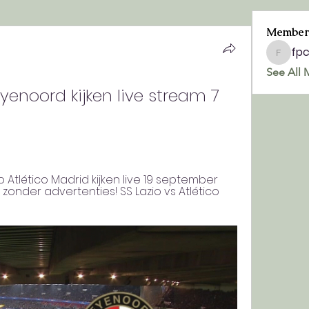
Member
fp
fpchurc
See All 
enoord kijken live stream 7 
o Atlético Madrid kijken live 19 september 
 zonder advertenties! SS Lazio vs Atlético 