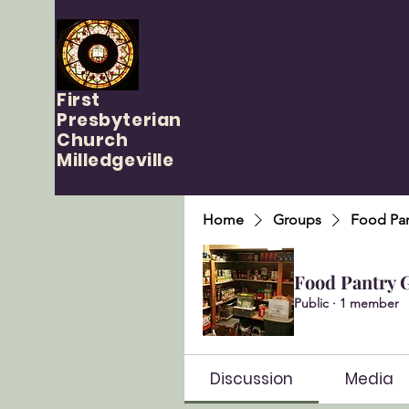
First
Presbyterian
Church
Milledgeville
Home
Groups
Food Pan
Food Pantry 
Public
·
1 member
Discussion
Media