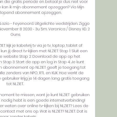
die gratis periode en betaal je dus niet voor 
kan ik mijn abonnement opzeggen? Via Mijn 
en lopend abonnement opzeggen. 

 Lazio - Feyenoord. Uitgelichte wedstrijden. Ziggo 
ember 8 20:30 ‧ 3u 5m. Veronica / Disney XD. 2 
Guns.

 kijk je kabelvrij tv via je tv, laptop, tablet of 
 jij direct tv-kijken met NLZIET: Stap 1: Sluit een 
 website Stap 2: Download de app op het 
 Stap 3: Start de app en log in Stap 4: Je kunt 
en abonnement op NLZIET geeft je toegang tot 
le zenders van NPO, RTL en KIJK. Hoe werkt de 
 gebruiker krijg je 14 dagen lang gratis toegang 
tot NLZIET. 

oment te missen, want je kunt NLZIET gebruiken 
je nodig hebt is een goede internetverbinding! 
 weten over online tv-kijken bij NLZIET? Lees de 
ntact met ons op. Wat is NLZIET? NLZIET. Dat is 
 maar zonder kabels. 
