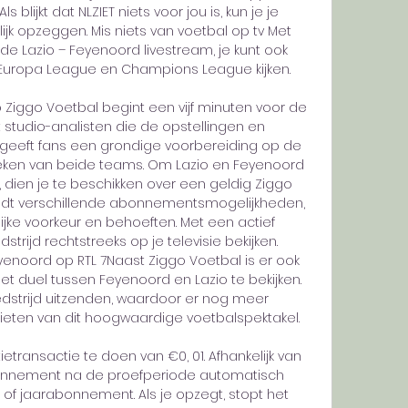
 blijkt dat NLZIET niets voor jou is, kun je je 
k opzeggen. Mis niets van voetbal op tv Met 
ar de Lazio – Feyenoord livestream, je kunt ook 
Europa League en Champions League kijken. 

 Ziggo Voetbal begint een vijf minuten voor de 
t studio-analisten die de opstellingen en 
 geeft fans een grondige voorbereiding op de 
tieken van beide teams. Om Lazio en Feyenoord 
, dien je te beschikken over een geldig Ziggo 
dt verschillende abonnementsmogelijkheden, 
lijke voorkeur en behoeften. Met een actief 
rijd rechtstreeks op je televisie bekijken. 
eyenoord op RTL 7Naast Ziggo Voetbal is er ook 
t duel tussen Feyenoord en Lazio te bekijken. 
dstrijd uitzenden, waardoor er nog meer 
ieten van dit hoogwaardige voetbalspektakel. 

etransactie te doen van €0, 01. Afhankelijk van 
onnement na de proefperiode automatisch 
 jaarabonnement. Als je opzegt, stopt het 