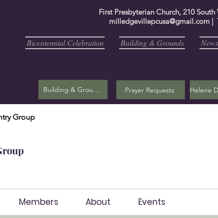
First Presbyterian Church, 210 South
milledgevillepcusa@gmail.com
| 
Bicentennial Celebration
Building & Grounds
Newsl
Building & Grounds
Prayer Requests
try Group
Group
Members
About
Events