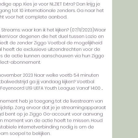
dige app. Kies je voor NLZIET Extra? Dan krijg je 
ng tot 10 internationale zenders. Ga naar het 
ht voor het complete aanbod. 

Streams: waar kan ik het kijken? (07/11/2023)Waar 
ijkenVoor degenen die het duel tussen Lazio en 
biedt de zender Ziggo Voetbal de mogelijkheid 
l heeft de exclusieve uitzendrechten voor de 
ns de actie kunnen aanschouwen via hun Ziggo 
lect-abonnement. 

7 november 2023 Naar welke voetb 54 minuten 
alwedstrijd ga jij vandaag kijken? Voetbal 
 Feyenoord U19 UEFA Youth League Vanaf 14:00 ...

nement heb je toegang tot de livestream van 
jdstip. Zorg ervoor dat je je streamingapparaat 
d bent op je Ziggo Go-account voor aanvang 
en moment van de actie hoeft te missen. Houd 
tabiele internetverbinding nodig is om de 
eam soepel te bekijken. 
