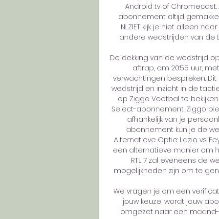
Android tv of Chromecast. Als
abonnement altijd gemakkelij
NLZIET kijk je niet alleen na
andere wedstrijden van de 
De dekking van de wedstrijd op
aftrap, om 20:55 uur, me
verwachtingen bespreken. Dit
wedstrijd en inzicht in de tac
op Ziggo Voetbal te bekijken
Select-abonnement. Ziggo bie
afhankelijk van je persoon
abonnement kun je de wedst
Alternatieve Optie: Lazio vs F
een alternatieve manier om he
RTL 7 zal eveneens de we
mogelijkheden zijn om te gen
We vragen je om een verificati
jouw keuze, wordt jouw ab
omgezet naar een maand- of