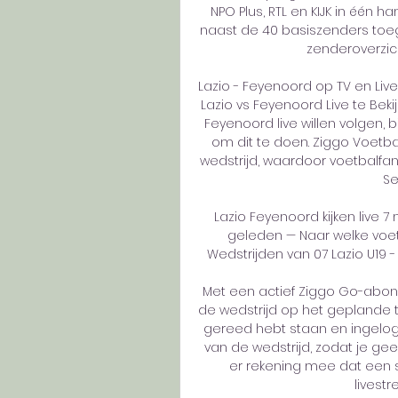
NPO Plus, RTL en KIJK in één han
naast de 40 basiszenders toega
zenderoverzic
Lazio - Feyenoord op TV en Live 
Lazio vs Feyenoord Live te Bek
Feyenoord live willen volgen, 
om dit te doen. Ziggo Voetba
wedstrijd, waardoor voetbalfa
Se
Lazio Feyenoord kijken live 
geleden — Naar welke voetb
Wedstrijden van 07 Lazio U19 -
Met een actief Ziggo Go-abon
de wedstrijd op het geplande ti
gereed hebt staan en ingelog
van de wedstrijd, zodat je ge
er rekening mee dat een s
livestr