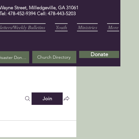
 Wayne Street, Milledgeville, GA 31061
Tel: 478-452-9394 Cell: 478-443-5203
etters/Weekly Bulletins
Youth
Ministries
More
Donate
Church Directory
Helene Disaster Donation
Join