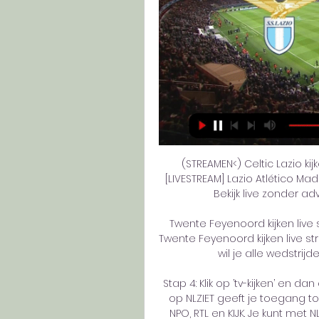
(STREAMEN<) Celtic Lazio kij
[LIVESTREAM] Lazio Atlético Mad
Bekijk live zonder adve
Twente Feyenoord kijken live 
Twente Feyenoord kijken live st
wil je alle wedstrijd
Stap 4: Klik op ’tv-kijken’ en d
op NLZIET geeft je toegang to
NPO, RTL en KIJK. Je kunt met N