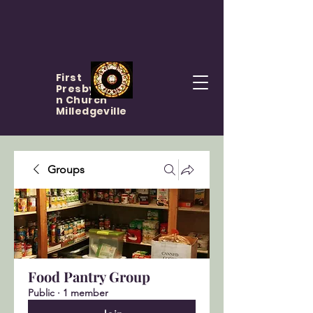
First
Presbyteria
n Church
Milledgeville
Groups
Food Pantry Group
Public
·
1 member