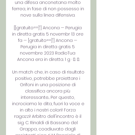
una difesa anconetana molto 
ferrea, in fase di non possesso in 
nove sulla linea difensiva. 

[[gratuito==]'] Ancona — Perugia 
in diretta gratis 5 novembr 13 ore 
fa — [gratuito==]'] Ancona — 
Perugia in diretta gratis 5 
novembre 2023 RadioTua 
Ancona era in diretta. 1 g · 󰟠. 󰟝.

Un match che, in caso di risultato 
positivo, potrebbe proiettare i 
Grifoni in una posizione di 
classifica ancora più 
interessante... Per questo, 
incrociamo le dita, fuori la voce e 
in alto i nostri colori! Forza 
ragazzi! Arbitro dell'incontro è il 
sig. C. Rinaldi di Bassano del 
Grappa, coadiuvato dagli 