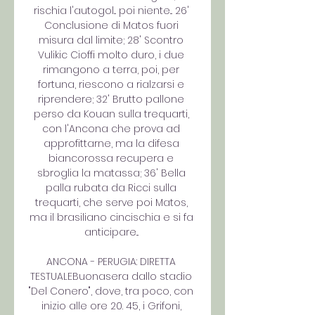
rischia l'autogol... poi niente... 26' 
Conclusione di Matos fuori 
misura dal limite; 28' Scontro 
Vulikic Cioffi molto duro, i due 
rimangono a terra, poi, per 
fortuna, riescono a rialzarsi e 
riprendere; 32' Brutto pallone 
perso da Kouan sulla trequarti, 
con l'Ancona che prova ad 
approfittarne, ma la difesa 
biancorossa recupera e 
sbroglia la matassa; 36' Bella 
palla rubata da Ricci sulla 
trequarti, che serve poi Matos, 
ma il brasiliano cincischia e si fa 
anticipare... 

ANCONA - PERUGIA: DIRETTA 
TESTUALEBuonasera dallo stadio 
"Del Conero", dove, tra poco, con 
inizio alle ore 20. 45, i Grifoni, 