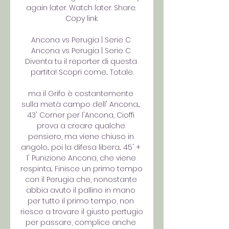
again later. Watch later. Share. 
Copy link.

Ancona vs Perugia | Serie C 
Ancona vs Perugia | Serie C 
Diventa tu il reporter di questa 
partita! Scopri come... Totale.

ma il Grifo è costantemente 
sulla metà campo dell' Ancona.... 
43' Corner per l'Ancona, Cioffi 
prova a creare qualche 
pensiero, ma viene chiuso in 
angolo... poi la difesa libera... 45' + 
1' Punizione Ancona, che viene 
respinta... Finisce un primo tempo 
con il Perugia che, nonostante 
abbia avuto il pallino in mano 
per tutto il primo tempo, non 
riesce a trovare il giusto pertugio 
per passare, complice anche 