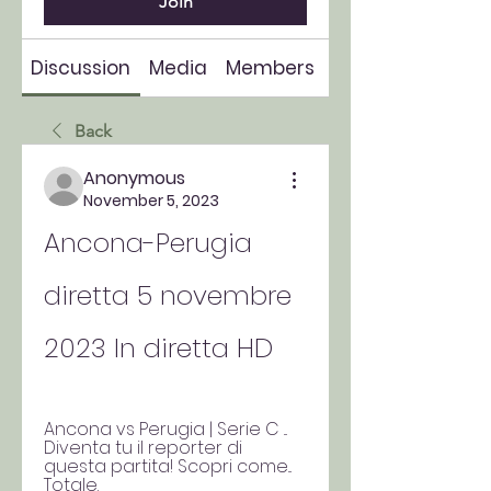
Join
Discussion
Media
Members
About
Back
Anonymous
November 5, 2023
Ancona-Perugia 
diretta 5 novembre 
2023 In diretta HD
Ancona vs Perugia | Serie C ... 
Diventa tu il reporter di 
questa partita! Scopri come... 
Totale.