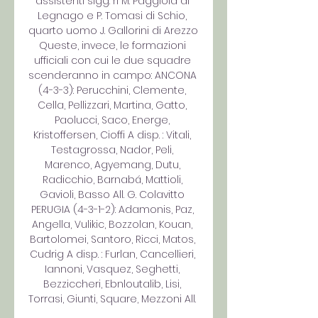
assistenti sigg. ri M. Paggiola di 
Legnago e P. Tomasi di Schio, 
quarto uomo J. Gallorini di Arezzo 
Queste, invece, le formazioni 
ufficiali con cui le due squadre 
scenderanno in campo: ANCONA 
(4-3-3): Perucchini, Clemente, 
Cella, Pellizzari, Martina, Gatto, 
Paolucci, Saco, Energe, 
Kristoffersen, Cioffi A disp. : Vitali, 
Testagrossa, Nador, Peli, 
Marenco, Agyemang, Dutu, 
Radicchio, Barnabá, Mattioli, 
Gavioli, Basso All. G. Colavitto 
PERUGIA (4-3-1-2): Adamonis, Paz, 
Angella, Vulikic, Bozzolan, Kouan, 
Bartolomei, Santoro, Ricci, Matos, 
Cudrig A disp. : Furlan, Cancellieri, 
Iannoni, Vasquez, Seghetti, 
Bezziccheri, Ebnloutalib, Lisi, 
Torrasi, Giunti, Square, Mezzoni All. 
