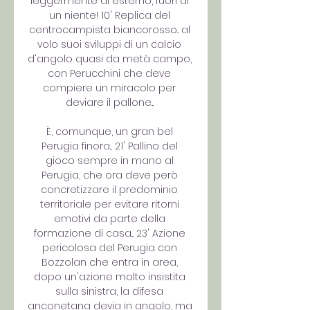
leggermente di esterno, fuori di 
un niente! 10' Replica del 
centrocampista biancorosso.. al 
volo suoi sviluppi di un calcio 
d'angolo quasi da metà campo, 
con Perucchini che deve 
compiere un miracolo per 
deviare il pallone... 

È, comunque, un gran bel 
Perugia finora... 21' Pallino del 
gioco sempre in mano al 
Perugia, che ora deve però 
concretizzare il predominio 
territoriale per evitare ritorni 
emotivi da parte della 
formazione di casa... 23' Azione 
pericolosa del Perugia con 
Bozzolan che entra in area, 
dopo un'azione molto insistita 
sulla sinistra, la difesa 
anconetana devia in angolo, ma 