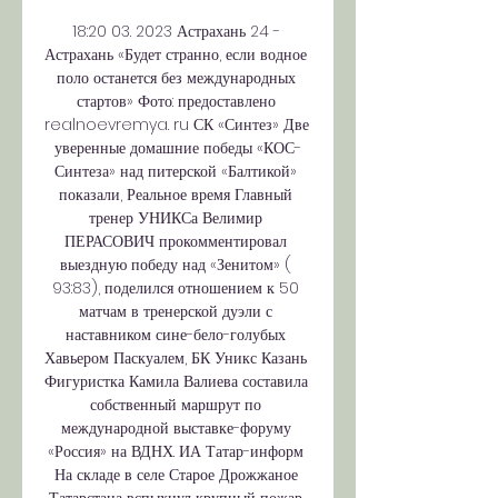
18:20 03. 2023 Астрахань 24 - 
Астрахань «Будет странно, если водное 
поло останется без международных 
стартов» Фото: предоставлено 
realnoevremya. ru СК «Синтез» Две 
уверенные домашние победы «КОС-
Синтеза» над питерской «Балтикой» 
показали, Реальное время Главный 
тренер УНИКСа Велимир 
ПЕРАСОВИЧ прокомментировал 
выездную победу над «Зенитом» ( 
93:83), поделился отношением к 50 
матчам в тренерской дуэли с 
наставником сине-бело-голубых 
Хавьером Паскуалем, БК Уникс Казань 
Фигуристка Камила Валиева составила 
собственный маршрут по 
международной выставке-форуму 
«Россия» на ВДНХ. ИА Татар-информ 
На складе в селе Старое Дрожжаное 