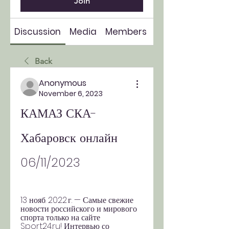
Join
Discussion
Media
Members
About
Back
Anonymous
November 6, 2023
КАМАЗ СКА-
Хабаровск онлайн 
06/11/2023
13 нояб. 2022 г. — Самые свежие 
новости российского и мирового 
спорта только на сайте 
Sport24.ru! Интервью со 