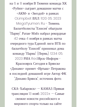
на 6 и 8 ноября В Тюмени команда ХК 
«Рубин» сыграет домашние матчи с 
«АКМ» и «Звездой» в рамках 
OLimpbet ВХЛ. 11:20 05. 2023 
MegaTyumen. Ru - Тюмень 
Баскетболисты "Енисея" обыграли 
"Парму", Ратан-Мэйз набрал рекордные 
42 очка 4 ноября в рамках матча 
очередного тура Единой лиги ВТБ по 
баскетболу "Енисей" принимал дома 
команду "Парма" (Пермь). 12:34 05. 
2023 РИА RedЯрск-Информ - 
Красноярск Сегодня в Брянске 
«Динамо» примет «Иртыш» Петракова 
в последней домашней игре Автор: ФК 
"Динамо Брянск", источник фото. 

СКА-Хабаровск» — КАМАЗ. Прямая 
трансляция 13 нояб. 2022 г. — Самые 
свежие новости российского и 
мирового спорта только на сайте 