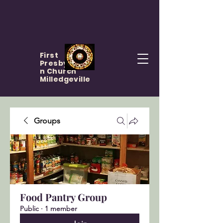
First
Presbyteria
n Church
Milledgeville
Groups
Food Pantry Group
Public
·
1 member