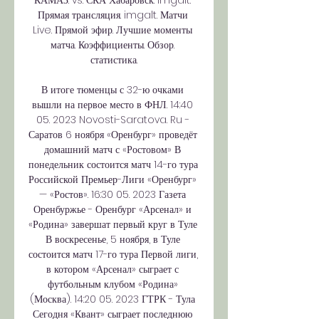
КАМАЗ. vs. СКА Хабаровск. imgalt. 
Прямая трансляция. imgalt. Матчи 
Live. Прямой эфир. Лучшие моменты 
матча. Коэффициенты. Обзор. 
статистика.

В итоге тюменцы с 32-ю очками 
вышли на первое место в ФНЛ. 14:40 
05. 2023 Novosti-Saratova. Ru - 
Саратов 6 ноября «Оренбург» проведёт 
домашний матч с «Ростовом» В 
понедельник состоится матч 14-го тура 
Российской Премьер-Лиги «Оренбург» 
— «Ростов». 16:30 05. 2023 Газета 
Оренбуржье - Оренбург «Арсенал» и 
«Родина» завершат первый круг в Туле 
В воскресенье, 5 ноября, в Туле 
состоится матч 17-го тура Первой лиги, 
в котором «Арсенал» сыграет с 
футбольным клубом «Родина» 
(Москва). 14:20 05. 2023 ГТРК - Тула 
Сегодня «Квант» сыграет последнюю 