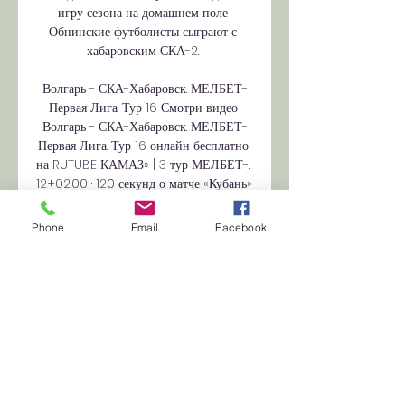
игру сезона на домашнем поле 
Обнинские футболисты сыграют с 
хабаровским СКА-2. 

Волгарь - СКА-Хабаровск. МЕЛБЕТ-
Первая Лига. Тур 16 Смотри видео 
Волгарь - СКА-Хабаровск. МЕЛБЕТ-
Первая Лига. Тур 16 онлайн бесплатно 
на RUTUBE КАМАЗ» | 3 тур МЕЛБЕТ-. 
12+02:00 · 120 секунд о матче «Кубань» 
— « ...

Phone
Email
Facebook
21:23 03. 2023 ФК Химки - Химки 
Взяли один матч у вице-чемпиона 2 и 
3 ноября «Самара-2» провела 
очередные домашние матчи Единой 
молодежной лиги ВТБ, обменявшись 
победами с «МБА-Юниор» — 56:71 и 
81:57. 19:02 03. 2023 Баскетбольный 
клуб Самара - Самара В Кубке России 
«Волгарь» сыграет с «Ахматом» Фото: 