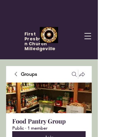
First
Presbyteria
n Church
Milledgeville
Groups
Food Pantry Group
Public
·
1 member