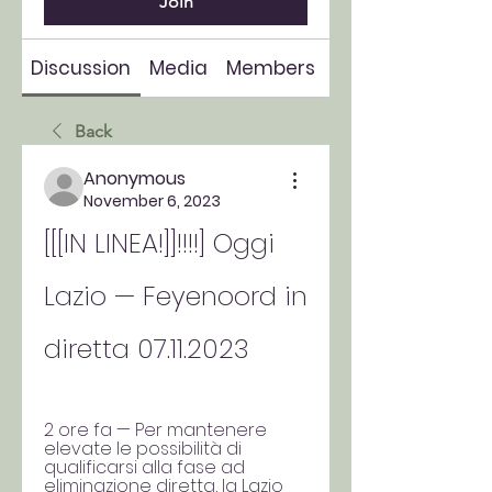
Join
Discussion
Media
Members
About
Back
Anonymous
November 6, 2023
[[[IN LINEA!]]!!!!] Oggi 
Lazio — Feyenoord in 
diretta 07.11.2023
2 ore fa — Per mantenere 
elevate le possibilità di 
qualificarsi alla fase ad 
eliminazione diretta, la Lazio 