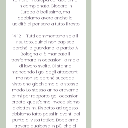
tornare in Europa ce l’abbiamo 
in campionato. Giocare in 
Europa è bellissimo, ma 
dobbiamo avere anche la 
lucidità di pensare a tutto il resto. 

14. 12 – “Tutti commentano solo il 
risultato, quindi non capisco 
perché le guardano le partite. A 
Bologna ci è mancato il 
trasformare in occasioni la mole 
di lavoro svolta. Ci stanno 
mancando i gol degli attaccanti, 
ma non so perché succeda 
visto che giochiamo allo stesso 
modo. Lo stesso anno eravamo 
primi per rapporto gol-occasioni 
create, quest’anno invece siamo 
diciottesimi. Rispetto ad agosto 
abbiamo fatto passi in avanti dal 
punto di vista tattico. Dobbiamo 
trovare qualcosa in più che ci 