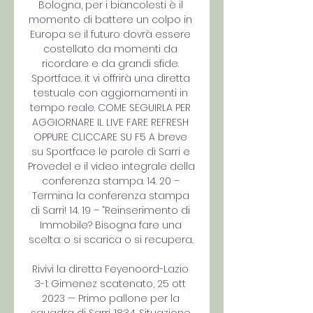
Bologna, per i biancolesti è il 
momento di battere un colpo in 
Europa se il futuro dovrà essere 
costellato da momenti da 
ricordare e da grandi sfide. 
Sportface. it vi offrirà una diretta 
testuale con aggiornamenti in 
tempo reale. COME SEGUIRLA PER 
AGGIORNARE IL LIVE FARE REFRESH 
OPPURE CLICCARE SU F5 A breve 
su Sportface le parole di Sarri e 
Provedel e il video integrale della 
conferenza stampa. 14. 20 – 
Termina la conferenza stampa 
di Sarri! 14. 19 – “Reinserimento di 
Immobile? Bisogna fare una 
scelta: o si scarica o si recupera. 

Rivivi la diretta Feyenoord-Lazio 
3-1: Gimenez scatenato, 25 ott 
2023 — Primo pallone per la 