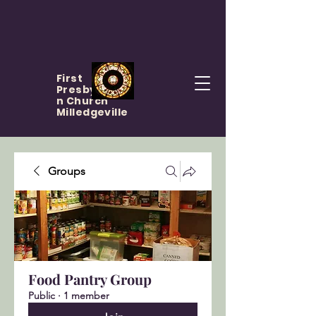
First
Presbyteria
n Church
Milledgeville
Groups
Food Pantry Group
Public
·
1 member