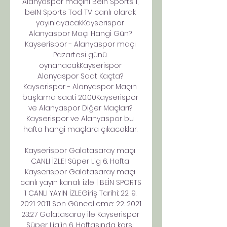
Alanyaspor maçını Bein Sports 1, 
beIN Sports Tod TV canlı olarak 
yayınlayacakKayserispor 
Alanyaspor Maçı Hangi Gün? 
Kayserispor - Alanyaspor maçı 
Pazartesi günü 
oynanacakKayserispor 
Alanyaspor Saat Kaçta? 
Kayserispor - Alanyaspor Maçın 
başlama saati 20:00Kayserispor 
ve Alanyaspor Diğer Maçları? 
Kayserispor ve Alanyaspor bu 
hafta hangi maçlara çıkacaklar. 

Kayserispor Galatasaray maçı 
CANLI İZLE! Süper Lig 6. Hafta 
Kayserispor Galatasaray maçı 
canlı yayın kanalı izle | BEİN SPORTS 
1 CANLI YAYIN İZLEGiriş Tarihi: 22. 9. 
2021 20:11 Son Güncelleme: 22. 2021 
23:27 Galatasaray ile Kayserispor 
Süper Lig'in 6. Haftasında karşı 