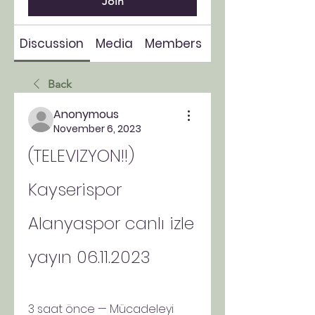
Join
Discussion
Media
Members
About
Back
Anonymous
November 6, 2023
(TELEVIZYON!!) 
Kayserispor 
Alanyaspor canlı izle 
yayın 06.11.2023
3 saat önce — Mücadeleyi 