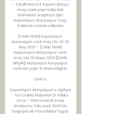
— Taraftarium24, Kayseri Alanya 
maçı canlı yayın takip linki 
terimlerini araştırıyor. İşte 
Kayserispor Alanyaspor maçı 
hakkında merak edilenler...

[CANLI YAYIN] Kayserispor 
Alanyaspor canlı maç izle 20 20 
May 2023 — [CANLI YAYIN] 
Kayserispor Alanyaspor canlı 
maç izle 20 Mayıs 2023 [[YAYIN 
AKIŞI#]] Alanyaspor Konyaspor 
canlı izle yayın 16 MaSevdiğiniz ...

canli tv 

Kayserispor Alanyaspor'u ağırlıyor 
- Son Dakika Haberleri 31 dakika 
önce — RHG Enertürk Enerji 
Stadyumu 'nda saat 20.00'de 
başlayacak mücadeleyi Tugay 