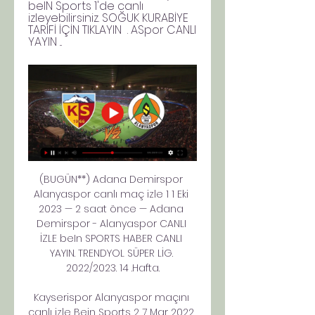
beIN Sports 1'de canlı 
izleyebilirsiniz. SOĞUK KURABİYE 
TARİFİ İÇİN TIKLAYIN  . ASpor CANLI 
YAYIN ...
(BUGÜN**) Adana Demirspor 
Alanyaspor canlı maç izle 1 1 Eki 
2023 — 2 saat önce — Adana 
Demirspor - Alanyaspor CANLI 
İZLE beIn SPORTS HABER CANLI 
YAYIN. TRENDYOL SÜPER LİG. 
2022/2023. 14 .Hafta.

Kayserispor Alanyaspor maçını 
canlı izle Bein Sports 2 7 Mar 2022 