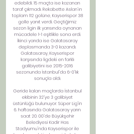
edebildi. 15 maçta ise kazanan 
taraf çıkmadı. Rekabette Aslan'ın 
toplam 112 golüne, Kayserispor 38 
golle yanıt verdi. Geçtiğimiz 
sezon ligin ilk yarısında oynanan 
mücadele 1-1 eşitlikle sona erdi. 
İkinci yarıda ise Galatasaray 
deplasmanda 3-0 kazandı. 
Galatasaray, Kayserispor 
karşısında ligdeki en farklı 
galibiyetini ise 2015-2016 
sezonunda İstanbul'da 6-0'lık 
sonuçla aldı. 

Geride kalan maçlarda İstanbul 
ekibinin 32'ye 3 galibiyet 
üstünlüğü bulunuyor. Süper Lig'in 
6. haftasında Galatasaray yarın 
saat 20. 00'de Büyükşehir 
Belediyesi Kadir Has 
Stadyumu'nda Kayserispor ile 