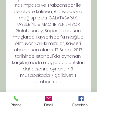
Kasımpaşa ve Trabzonspor ile 
berabere kalırken, Alanyaspor'a 
mağlup oldu. GALATASARAY, 
KAYSERİ'YE 8 MAÇTIR YENİLMİYOR 
Galatasaray, Süper Lig'de son 
maçlarda Kayserispor'a mağlup 
olmuyor. Sarı-kırmızılılar, Kayseri 
ekibine son olarak 12 Şubat 2017 
tarihinde İstanbul'da oynanan 
karşılaşmada mağlup oldu. Aslan 
daha sonra oynanan 8 
müsabakada 7 galibiyet, 1 
beraberlik aldı. 

Alanyaspor Kayserispor maçı 
canlı (İZLE) yayın hangi 4 Ara 2017 
Phone
Email
Facebook
— Alanyaspor-Kayserispor maçı 4 
Aralık Pazartesi günü saat 
20.00'den itibaren beIN Sports 2 
ekranlarında naklen 
futbolseverler ile buluşacak.
