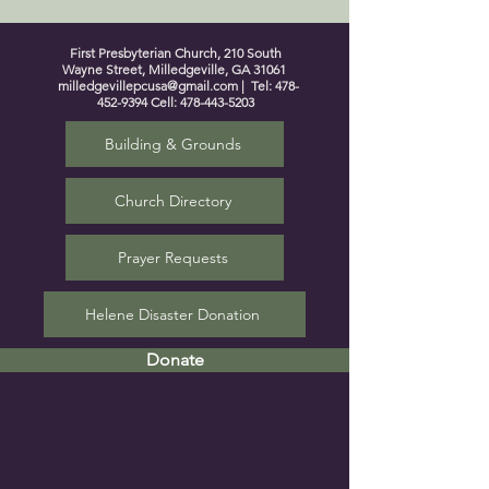
First Presbyterian Church, 210 South
Wayne Street, Milledgeville, GA 31061
milledgevillepcusa@gmail.com
| Tel:
478-
452-9394
Cell:
478-443-5203
Building & Grounds
Church Directory
Prayer Requests
Helene Disaster Donation
Donate