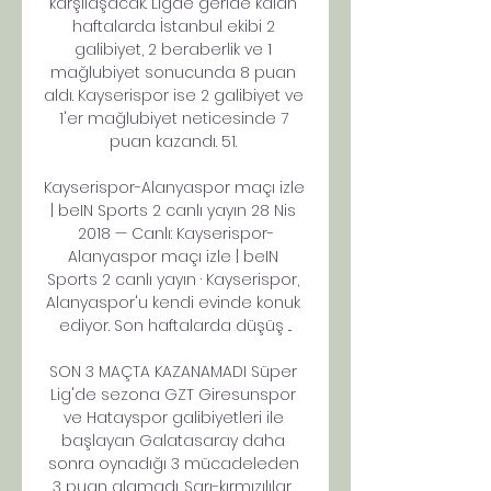
karşılaşacak. Ligde geride kalan 
haftalarda İstanbul ekibi 2 
galibiyet, 2 beraberlik ve 1 
mağlubiyet sonucunda 8 puan 
aldı. Kayserispor ise 2 galibiyet ve 
1'er mağlubiyet neticesinde 7 
puan kazandı. 51. 

Kayserispor-Alanyaspor maçı izle 
| beIN Sports 2 canlı yayın 28 Nis 
2018 — Canlı: Kayserispor-
Alanyaspor maçı izle | beIN 
Sports 2 canlı yayın · Kayserispor, 
Alanyaspor'u kendi evinde konuk 
ediyor. Son haftalarda düşüş ...

SON 3 MAÇTA KAZANAMADI Süper 
Lig'de sezona GZT Giresunspor 
ve Hatayspor galibiyetleri ile 
başlayan Galatasaray daha 
sonra oynadığı 3 mücadeleden 
3 puan alamadı. Sarı-kırmızılılar, 