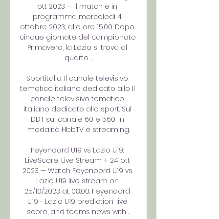
ott 2023 — Il match è in 
programma mercoledì 4 
ottobre 2023, alle ore 15.00. Dopo 
cinque giornate del campionato 
Primavera, la Lazio si trova al 
quarto ...

Sportitalia: Il canale televisivo 
tematico italiano dedicato allo Il 
canale televisivo tematico 
italiano dedicato allo sport. Sul 
DDT sul canale 60 e 560, in 
modalità HbbTV e streaming.

Feyenoord U19 vs Lazio U19: 
LiveScore, Live Stream + 24 ott 
2023 — Watch Feyenoord U19 vs 
Lazio U19 live stream on 
25/10/2023 at 08:00. Feyenoord 
U19 - Lazio U19 prediction, live 
score, and teams news with ...
