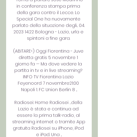
in conferenza stampa prima 
della gara contro il Lecce. Lo 
Special One ha nuovamente 
parlato della situazione degli... 04. 
2023 14:22 Bologna - Lazio, urla e 
spintoni a fine gara. 

(ABITARE<) Oggi Fiorentina - Juve 
diretta gratis 5 novembre 1 
giorno fa — Ma dove vedere la 
partita in tv e in live streaming? 
INFO TV Fiorentina Lazio 
Feyenoord 7 novembre21:00 
Napoli 1. FC Union Berlin 8 ...

Radiosei: Home Radiosei …della 
Lazio è stata e continua ad 
essere la prima talk-radio, al 
streaming internet o tramite App 
gratuita Radiosei su iPhone, iPod 
e iPad. Una ...
