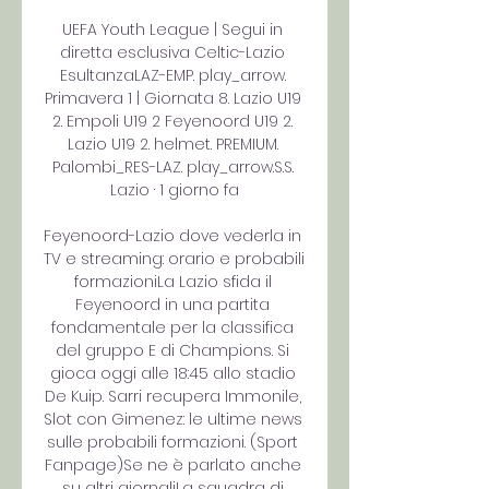
UEFA Youth League | Segui in 
diretta esclusiva Celtic-Lazio 
EsultanzaLAZ-EMP. play_arrow. 
Primavera 1 | Giornata 8. Lazio U19 
2. Empoli U19 2 Feyenoord U19 2. 
Lazio U19 2. helmet. PREMIUM. 
Palombi_RES-LAZ. play_arrow.S.S. 
Lazio · 1 giorno fa

Feyenoord-Lazio dove vederla in 
TV e streaming: orario e probabili 
formazioniLa Lazio sfida il 
Feyenoord in una partita 
fondamentale per la classifica 
del gruppo E di Champions. Si 
gioca oggi alle 18:45 allo stadio 
De Kuip. Sarri recupera Immonile, 
Slot con Gimenez: le ultime news 
sulle probabili formazioni. (Sport 
Fanpage)Se ne è parlato anche 
su altri giornaliLa squadra di 