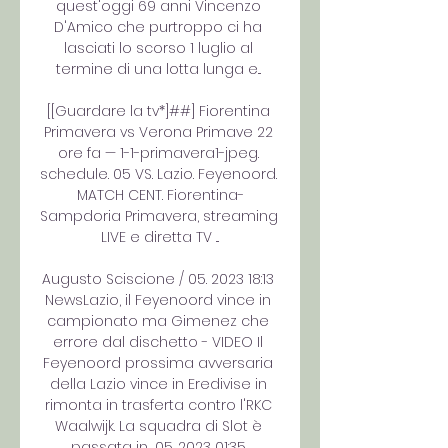
quest'oggi 69 anni Vincenzo 
D'Amico che purtroppo ci ha 
lasciati lo scorso 1 luglio al 
termine di una lotta lunga e... 

[[Guardare la tv*]##] Fiorentina 
Primavera vs Verona Primave 22 
ore fa — 1-1-primavera1-jpeg. 
schedule. 05 VS. Lazio. Feyenoord. 
MATCH CENT. Fiorentina-
Sampdoria Primavera, streaming 
LIVE e diretta TV ...

Augusto Sciscione / 05. 2023 18:13 
NewsLazio, il Feyenoord vince in 
campionato ma Gimenez che 
errore dal dischetto - VIDEO Il 
Feyenoord prossima avversaria 
della Lazio vince in Eredivise in 
rimonta in trasferta contro l'RKC 
Waalwijk. La squadra di Slot è 
passata in... 05. 2023 01:35 