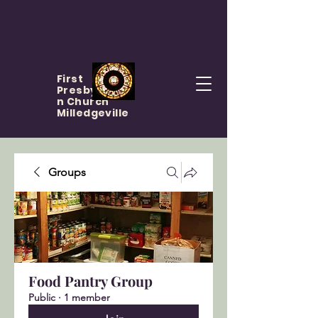
First
Presbyteria
n Church
Milledgeville
Groups
Food Pantry Group
Public
·
1 member