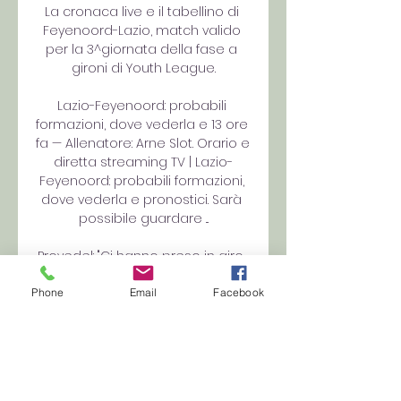
La cronaca live e il tabellino di 
Feyenoord-Lazio, match valido 
per la 3^giornata della fase a 
gironi di Youth League.

Lazio-Feyenoord: probabili 
formazioni, dove vederla e 13 ore 
fa — Allenatore: Arne Slot. Orario e 
diretta streaming TV | Lazio-
Feyenoord: probabili formazioni, 
dove vederla e pronostici. Sarà 
possibile guardare ...

Provedel: "Ci hanno preso in giro, 
ma... " Urla e qualche spintone nel 
sottopassaggio dopo la 
Phone
Email
Facebook
sconfitta col Bologna. La serata 
del Dall'Ara è finita peggio del 
previsto per la Lazio che,... 04. 
2023 11:07 NewsLazio, Sarri sulla 
crisi in zona gol: "Manca ferocia e... 