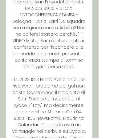
parole di Ivan Provedel ai nostri... 
04. 2023 09:36 VIDEO & 
FOTOCONFERENZA STAMPA - 
Bologna - Lazio, Sarri: "La squadra 
non mi gioca contro. Arbitro? Non 
ne parlerei stasera perchè... " - 
VIDEO Mister Sarri è intervenuto in 
conferenza per rispondere alle 
domande dei cronisti presenti in 
conferenza stampa al termine 
della gara persa dalla... 

04. 2023 18:13 Primo PianoLazio, per 
risolvere il problema del gol non 
basta Castellanos: il rimpianto di 
Sarri Tecnico e funzionale al 
gioco il "Taty", ma decisamente 
poco prolifico Stefano Cori 04. 
2023 14:55 NewsRoma, Mourinho: 
"Calendario? La Lazio avrà un 
vantaggio nei derby e su Dybala... 
" Torna a parlare José Mourinho 