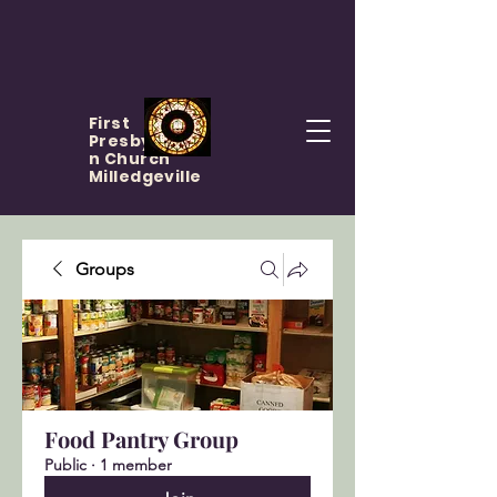
First
Presbyteria
n Church
Milledgeville
Groups
Food Pantry Group
Public
·
1 member