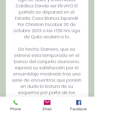
Católica: Dónde ver EN VIVO El 
partido se disputará en el 
Estadio Casa Blanca. Expandir 
Por Christian Escobar 30 de 
octubre 2023 a las 17:39 hrs. Liga 
de Quito recibirá a la ...

De hecho Garnero, que se 
estrenó esta temporada en el 
banco del conjunto asunceno, 
expresó su satisfacción por el 
ensamblaje mostrado tras una 
serie de encuentros que ponían 
en duda la lectura de su 
esquema por parte de los 
jugadores. Lo cierto es que el 
Libertad ostenta uno de los 
Phone
Email
Facebook
planteles en principio más 
vistosos de la competición 
guaraní, con Cardozo como 
motor y un incansable Iván 