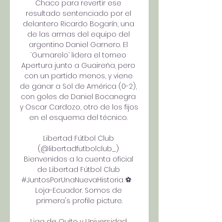
Chaco para revertir ese 
resultado sentenciado por el 
delantero Ricardo Bogarín, una 
de las armas del equipo del 
argentino Daniel Garnero. El 
‘Gumarelo’ lidera el torneo 
Apertura junto a Guaireña, pero 
con un partido menos, y viene 
de ganar a Sol de América (0-2), 
con goles de Daniel Bocanegra 
y Oscar Cardozo, otro de los fijos 
en el esquema del técnico. 

Libertad Fútbol Club 
(@libertadfutbolclub_) 
Bienvenidos a la cuenta oficial 
de Libertad Fútbol Club 
#JuntosPorUnaNuevaHistoria ⚽️   
Loja-Ecuador. Somos de 
primera's profile picture.

Liga de Quito y Universidad 