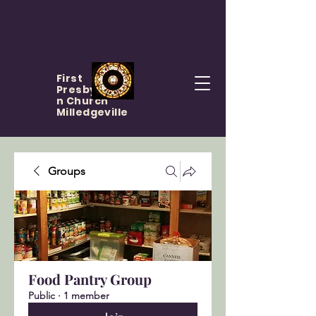
First
Presbyteria
n Church
Milledgeville
Groups
Food Pantry Group
Public
·
1 member