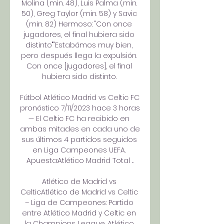
Molina (min. 48), Luis Palma (min. 
50), Greg Taylor (min. 58) y Savic 
(min. 82) Hermoso: "Con once 
jugadores, el final hubiera sido 
distinto""Estabámos muy bien, 
pero después llega la expulsión. 
Con once [jugadores], el final 
hubiera sido distinto. 

Fútbol Atlético Madrid vs Celtic FC 
pronóstico 7/11/2023 hace 3 horas 
— El Celtic FC ha recibido en 
ambas mitades en cada uno de 
sus últimos 4 partidos seguidos 
en Liga Campeones UEFA. 
Apuesta:Atlético Madrid Total ...

Atlético de Madrid vs 
CelticAtlético de Madrid vs Celtic 
– Liga de Campeones: Partido 
entre Atlético Madrid y Celtic en 
la Champions League. Atlético 