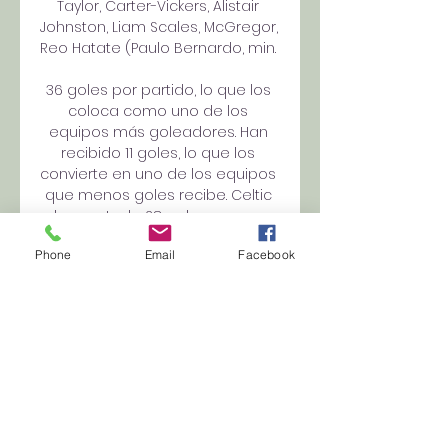
Taylor, Carter-Vickers, Alistair 
Johnston, Liam Scales, McGregor, 
Reo Hatate (Paulo Bernardo, min. 

36 goles por partido, lo que los 
coloca como uno de los 
equipos más goleadores. Han 
recibido 11 goles, lo que los 
convierte en uno de los equipos 
que menos goles recibe. Celtic 
ha anotado 28 goles, con un 
promedio de 2. 33 goles por 
Phone
Email
Facebook
partido, siendo el equipo más 
goleador de su liga. Han recibido 
solo 7 goles, lo que los posiciona 
como el equipo con una 
defensa sólida. En cuanto al 
rendimiento en casa, Atlético 
Madrid ha obtenido 15 puntos 
jugando en su estadio, lo que 
representa el 60% de sus puntos 
totales. Cuando se enfrentaron 