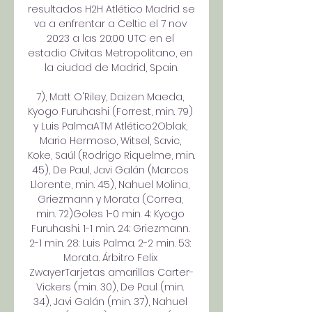
resultados H2H Atlético Madrid se 
va a enfrentar a Celtic el 7 nov 
2023 a las 20:00 UTC en el 
estadio Cívitas Metropolitano, en 
la ciudad de Madrid, Spain.

7), Matt O'Riley, Daizen Maeda, 
Kyogo Furuhashi (Forrest, min. 79) 
y Luis PalmaATM Atlético2Oblak, 
Mario Hermoso, Witsel, Savic, 
Koke, Saúl (Rodrigo Riquelme, min. 
45), De Paul, Javi Galán (Marcos 
Llorente, min. 45), Nahuel Molina, 
Griezmann y Morata (Correa, 
min. 72)Goles 1-0 min. 4: Kyogo 
Furuhashi. 1-1 min. 24: Griezmann. 
2-1 min. 28: Luis Palma. 2-2 min. 53: 
Morata. Árbitro Felix 
ZwayerTarjetas amarillas Carter-
Vickers (min. 30), De Paul (min. 
34), Javi Galán (min. 37), Nahuel 