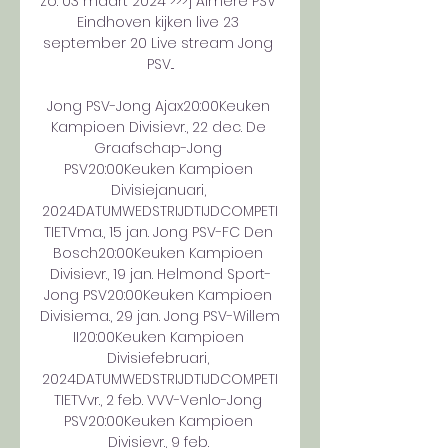
zo. 03 maart 2024 >>>] Almere PSV 
Eindhoven kijken live 23 
september 20 Live stream Jong 
PSV...

Jong PSV-Jong Ajax20:00Keuken 
Kampioen Divisievr., 22 dec. De 
Graafschap-Jong 
PSV20:00Keuken Kampioen 
Divisiejanuari, 
2024DATUMWEDSTRIJDTIJDCOMPETI
TIETVma., 15 jan. Jong PSV-FC Den 
Bosch20:00Keuken Kampioen 
Divisievr., 19 jan. Helmond Sport-
Jong PSV20:00Keuken Kampioen 
Divisiema., 29 jan. Jong PSV-Willem 
II20:00Keuken Kampioen 
Divisiefebruari, 
2024DATUMWEDSTRIJDTIJDCOMPETI
TIETVvr., 2 feb. VVV-Venlo-Jong 
PSV20:00Keuken Kampioen 
Divisievr., 9 feb. 
