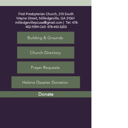
First Presbyterian Church, 210 South
Wayne Street, Milledgeville, GA 31061
milledgevillepcusa@gmail.com
| Tel:
478-
452-9394
Cell:
478-443-5203
Building & Grounds
Church Directory
Prayer Requests
Helene Disaster Donation
Donate