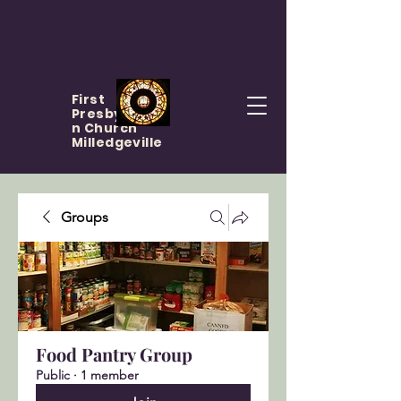
First
Presbyteria
n Church
Milledgeville
Groups
Food Pantry Group
Public
·
1 member