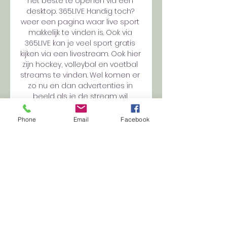
het beste te openen via een 
desktop. 365LIVE Handig toch? 
weer een pagina waar live sport 
makkelijk te vinden is. Ook via 
365LIVE kan je veel sport gratis 
kijken via een livestream. Ook hier 
zijn hockey, volleybal en voetbal 
streams te vinden. Wel komen er 
zo nu en dan advertenties in 
beeld als je de stream wil 
starten. Een tip? Klik er een paar 
keer op en je zult zien dat de 
Phone
Email
Facebook
stream automatisch begint te 
spelen. 

resultaten, programma, Jong PSV 
- ADO Den Haag live Jong PSV 
uitslagen en programma - volg 
Jong PSV live uitslagen, 
resultaten, programma en 
wedstrijddetails op 
Livesport.com.