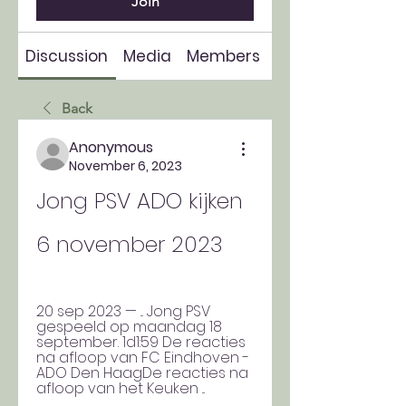
Join
Discussion
Media
Members
About
Back
Anonymous
November 6, 2023
Jong PSV ADO kijken 
6 november 2023
20 sep 2023 — ... Jong PSV 
gespeeld op maandag 18 
september. 1d1:59 De reacties 
na afloop van FC Eindhoven - 
ADO Den HaagDe reacties na 
afloop van het Keuken ...