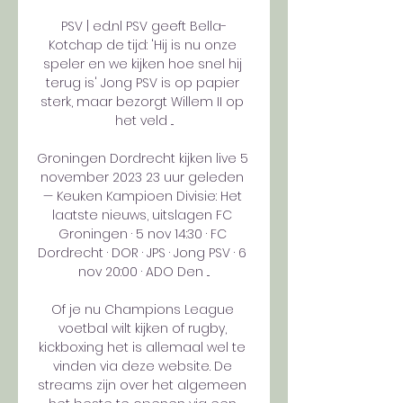
PSV | ed.nl PSV geeft Bella-
Kotchap de tijd: 'Hij is nu onze 
speler en we kijken hoe snel hij 
terug is' Jong PSV is op papier 
sterk, maar bezorgt Willem II op 
het veld ...

Groningen Dordrecht kijken live 5 
november 2023 23 uur geleden 
— Keuken Kampioen Divisie: Het 
laatste nieuws, uitslagen FC 
Groningen · 5 nov 14:30 · FC 
Dordrecht · DOR · JPS · Jong PSV · 6 
nov 20:00 · ADO Den ...

Of je nu Champions League 
voetbal wilt kijken of rugby, 
kickboxing het is allemaal wel te 
vinden via deze website. De 
streams zijn over het algemeen 