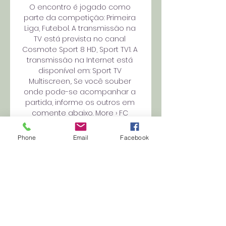
O encontro é jogado como 
parte da competição: Primeira 
Liga, Futebol. A transmissão na 
TV está prevista no canal 
Cosmote Sport 8 HD, Sport TV1. A 
transmissão na Internet está 
disponível em: Sport TV 
Multiscreen,. Se você souber 
onde pode-se acompanhar a 
partida, informe os outros em 
comente abaixo. More › FC 
Arouca - SC Farense - Futebol - 
ao vivo Recent games 2023-10-31 
Phone
Email
Facebook
20:15 Finished LEA SL Benfica 0: 2 
2023-10-27 19:15 LPB Moreirense 1 
2023-10-21 18:00 TAC Felgueiras 
1932 3: 2023-10-08 19:30 Sporting 
Lisboa 1: 2023-10-01 14:30 GD 
Chaves 2023-09-26 19:15 Avs 
Futebol 2: 2023-09-22 19:15 FC 
Famalicão 2023-09-17 14:30 Casa 