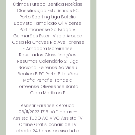
Últimas Futebol Benfica Notícias 
Classificação Estatísticas FC 
Porto Sporting Liga Betclic 
Boavista Famalicão Gil Vicente 
Portimonense Sp. Braga V. 
Guimarães Estoril Vizela Arouca 
Casa Pia Chaves Rio Ave Farense 
E. Amadora Moreirense 
Resultados Classificações 
Resumos Calendário 2ª Liga 
Nacional Feirense Ac. Viseu 
Benfica B FC Porto B Leixões 
Mafra Penafiel Tondela 
Torreense Oliveirense Santa 
Clara Marítimo P. 

Assistir Farense x Arouca 
06/11/2023 17:15 há 11 horas — 
Assista TUDO AO VIVO. Assista TV 
Online Grátis, canais de TV 
aberta 24 horas ao vivo hd e 