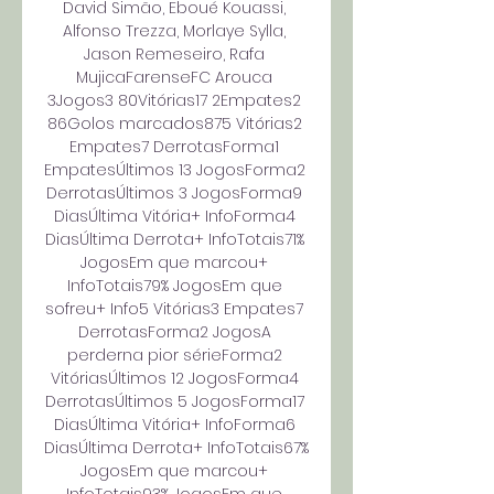
David Simão, Eboué Kouassi, 
Alfonso Trezza, Morlaye Sylla, 
Jason Remeseiro, Rafa 
MujicaFarenseFC Arouca 
3Jogos3 80Vitórias17 2Empates2 
86Golos marcados875 Vitórias2 
Empates7 DerrotasForma1 
EmpatesÚltimos 13 JogosForma2 
DerrotasÚltimos 3 JogosForma9 
DiasÚltima Vitória+ InfoForma4 
DiasÚltima Derrota+ InfoTotais71% 
JogosEm que marcou+ 
InfoTotais79% JogosEm que 
sofreu+ Info5 Vitórias3 Empates7 
DerrotasForma2 JogosA 
perderna pior sérieForma2 
VitóriasÚltimos 12 JogosForma4 
DerrotasÚltimos 5 JogosForma17 
DiasÚltima Vitória+ InfoForma6 
DiasÚltima Derrota+ InfoTotais67% 
JogosEm que marcou+ 