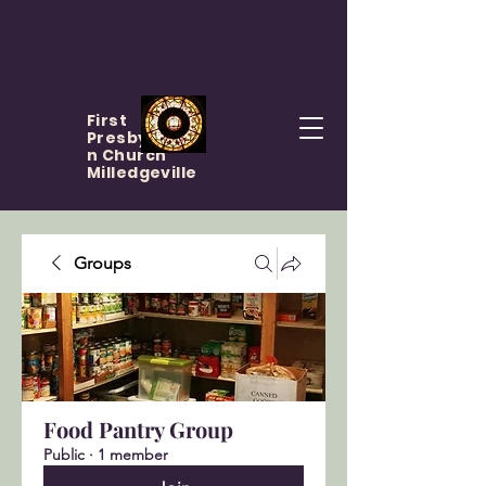
First
Presbyteria
n Church
Milledgeville
Groups
Food Pantry Group
Public
·
1 member