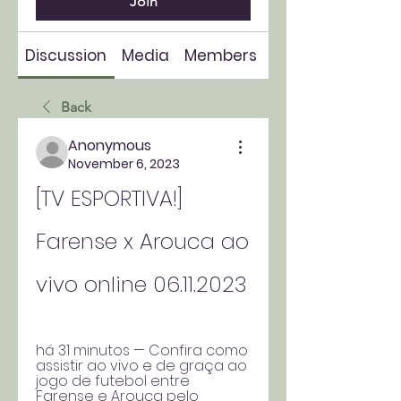
Join
Discussion
Media
Members
About
Back
Anonymous
November 6, 2023
[TV ESPORTIVA!] 
Farense x Arouca ao 
vivo online 06.11.2023
há 31 minutos — Confira como 
assistir ao vivo e de graça ao 
jogo de futebol entre 
Farense e Arouca pelo 