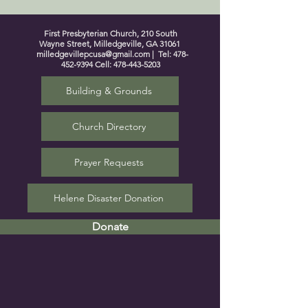
First Presbyterian Church, 210 South
Wayne Street, Milledgeville, GA 31061
milledgevillepcusa@gmail.com
| Tel:
478-
452-9394
Cell:
478-443-5203
Building & Grounds
Church Directory
Prayer Requests
Helene Disaster Donation
Donate