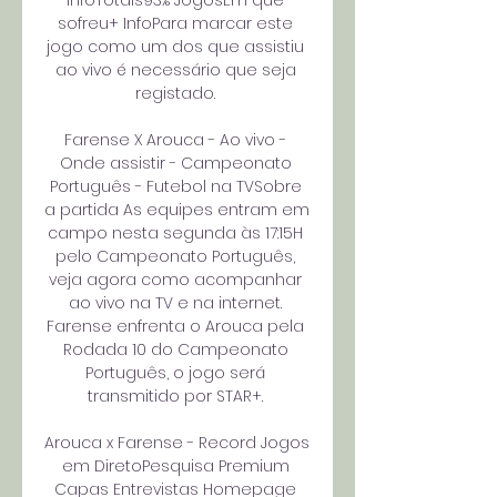
InfoTotais93% JogosEm que 
sofreu+ InfoPara marcar este 
jogo como um dos que assistiu 
ao vivo é necessário que seja 
registado. 

Farense X Arouca - Ao vivo - 
Onde assistir - Campeonato 
Português - Futebol na TVSobre 
a partida As equipes entram em 
campo nesta segunda às 17:15H 
pelo Campeonato Português, 
veja agora como acompanhar 
ao vivo na TV e na internet. 
Farense enfrenta o Arouca pela 
Rodada 10 do Campeonato 
Português, o jogo será 
transmitido por STAR+. 

Arouca x Farense - Record Jogos 
em DiretoPesquisa Premium 
Capas Entrevistas Homepage 