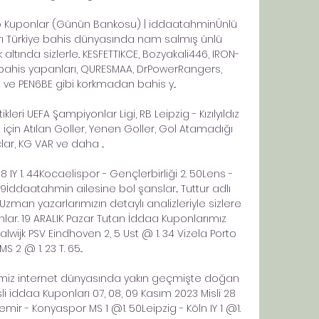
 Kuponlar (Günün Bankosu) | iddaatahminÜnlü 
arı Türkiye bahis dünyasında nam salmış ünlü 
 altında sizlerle.. KESFETTIKCE, Bozyakali446, IRON-
bahis yapanları, QURESMAA, DrPowerRangers, 
ve PEN6BE gibi korkmadan bahis y... 

tikleri UEFA Şampiyonlar Ligi, RB Leipzig - Kızılyıldız 
z için Atılan Goller, Yenen Goller, Gol Atamadığı 
ar, KG VAR ve daha ...

Y 1. 44Kocaelispor - Gençlerbirliği 2. 50Lens - 
İddaatahmin ailesine bol şanslar... Tuttur adlı 
zman yazarlarımızın detaylı analizleriyle sizlere 
lar. 19 ARALIK Pazar Tutan İddaa Kuponlarımız 
wijk PSV Eindhoven 2, 5 Ust @ 1. 34 Vizela Porto 
MS 2 @ 1. 23 T. 65... 

emiz internet dünyasında yakın geçmişte doğan 
isli iddaa Kuponları 07, 08, 09 Kasım 2023 Misli 28 
r - Konyaspor MS 1 @1. 50Leipzig - Köln IY 1 @1. 