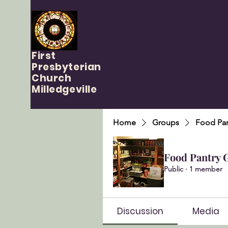
First
Presbyterian
Church
Milledgeville
Home
Groups
Food Pan
Food Pantry 
Public
·
1 member
Discussion
Media