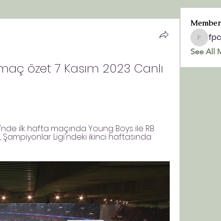
Member
fp
fpchurc
See All 
ig maç özet 7 Kasım 2023 Canlı 
i'nde ilk hafta maçında Young Boys ile RB 
ys, Şampiyonlar Ligi'ndeki ikinci haftasında 