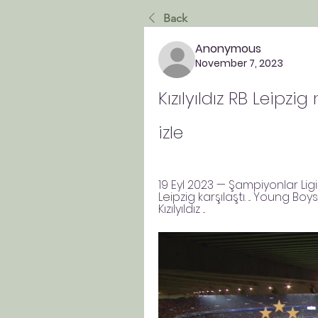
Back
Anonymous
November 7, 2023
Kızılyıldız RB Leipz
izle
19 Eyl 2023 — Şampiyonlar Lig
Leipzig karşılaştı. ... Young Bo
Kızılyıldız ...