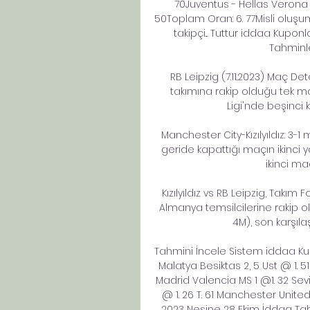
70Juventus - Hellas Verona H
50Toplam Oran: 6. 77Misli oluşum
takipçi... Tuttur iddaa Kupon
Tahminle
RB Leipzig (7.11.2023) Maç Deta
takımına rakip olduğu tek maç
Ligi'nde beşinci k
Manchester City-Kızılyıldız: 3-1 ma
geride kapattığı maçın ikinci y
ikinci maç
Kızılyıldız vs RB Leipzig, Takım 
Almanya temsilcilerine rakip o
4M), son karşıl
Tahmini İncele Sistem iddaa Ku
Malatya Besiktas 2, 5 Ust @ 1. 51 
Madrid Valencia MS 1 @1. 32 Sevil
@ 1. 26 T. 61 Manchester United
2023 Nesine 28 Ekim İddaa Tah