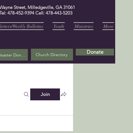
 Wayne Street, Milledgeville, GA 31061
Tel: 478-452-9394 Cell: 478-443-5203
etters/Weekly Bulletins
Youth
Ministries
More
Donate
Church Directory
Helene Disaster Donation
Join