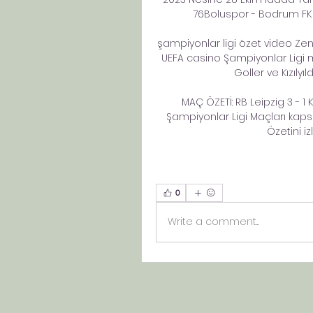
76Boluspor - Bodrum FK M
şampiyonlar ligi özet video Zenit 
UEFA casino Şampiyonlar Ligi m
Goller ve Kızılyıl
MAÇ ÖZETİ: RB Leipzig 3 - 1 K
Şampiyonlar Ligi Maçları kapsa
Özetini iz
0
Write a comment...