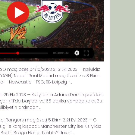
SG maç özet 04/10/2023 31 3 Eki 2023 — Kızılyıldız 
AYIN) Napoli Real Madrid maç özeti izle 3 Ekim 
— Newcastle - PSG, RB Leipzig - ...

i! 25 Eki 2023 — Kızılyıldız'ın Adana Demirspor'dan 
a ilk 11'de başladı ve 65 dakika sahada kaldı. Bu 
libiyetin ardından ...

sol Rangers maç özeti 5 Ekim 2 21 Eyl 2023 — G 
 ile karşılaşacak. Manchester City ise Kızılyıldız 
on Berlin Braga Hangi Tarihte? Union ...
