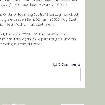
S 2 @1. 89Kocaelispor - Gençlerbirliği 2. 

0-1 Juventus maçı özeti ... RB Leipzig'i konuk etti. 
aç izle özetleri Zenit 02 Kasım 2023 Maç Özeti, 
dız – Real Madrid maç özeti izle ( ...

ızılyıldız 26 Eki 2023 — 25 Ekim 2023 tarihinde 
mında karşılaşan RB Leipzig Kızılyıldız Maçının 
lemek için sitemizi ziyaret ...
0 Comments