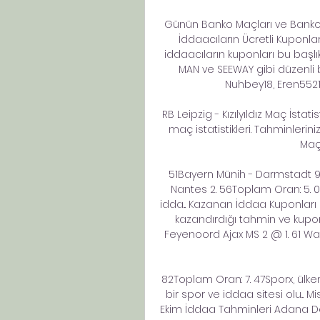
Günün Banko Maçları ve Banko
İddaacıların Ücretli Kuponl
iddaacıların kuponları bu başlık
MAN ve SEEWAY gibi düzenli 
Nuhbey18, Eren5521 
RB Leipzig - Kızılyıldız Maç İstatis
maç istatistikleri. Tahminlerini
Maçl
51Bayern Münih - Darmstadt 98 I
Nantes 2. 56Toplam Oran: 5. 09
idda... Kazanan İddaa Kuponları U
kazandırdığı tahmin ve kupon
Feyenoord Ajax MS 2 @ 1. 61 Waal
82Toplam Oran: 7. 47Sporx, ülk
bir spor ve iddaa sitesi olu... M
Ekim İddaa Tahminleri Adana Demi