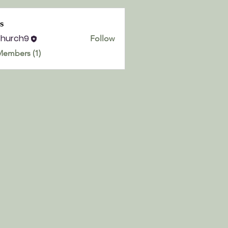
s
church9
Follow
h9
Members (1)