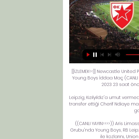
[[İZLEMEK<<]] Newcastle United P
Young Boys İddaa Maç (CANLI Y
2023 23 saat önce 
Leipzig, Kızılyıldız'a umut vermed
transfer ettiği Cherif Ndiaye maç
ga
((CANLI YAYIN>>>>)) Aris Limas
Grubu'nda Young Boys, RB Leipzig
ile kozlarını... Uni