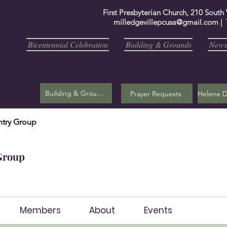
First Presbyterian Church, 210 South
milledgevillepcusa@gmail.com
| 
Bicentennial Celebration
Building & Grounds
Newsl
Building & Grounds
Prayer Requests
try Group
Group
Members
About
Events