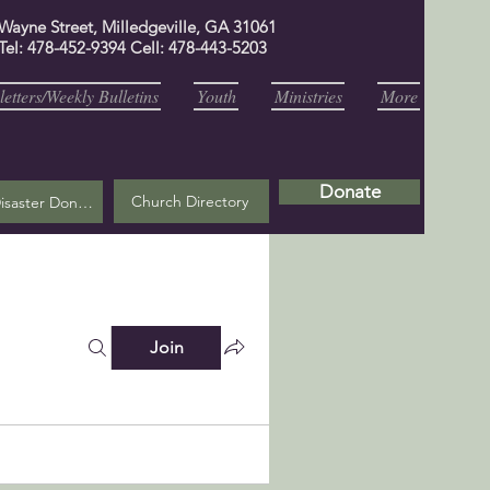
 Wayne Street, Milledgeville, GA 31061
Tel: 478-452-9394 Cell: 478-443-5203
etters/Weekly Bulletins
Youth
Ministries
More
Donate
Church Directory
Helene Disaster Donation
Join