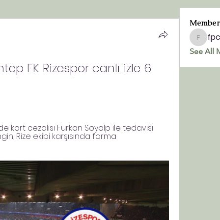
Member
fp
fpchurc
See All 
tep FK Rizespor canlı izle 6 
 kart cezalısı Furkan Soyalp ile tedavisi 
gin, Rize ekibi karşısında forma 