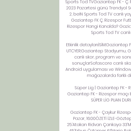
Sports Tod TVGaziantep FK - Ç. R
2023 Pazartesi günü Trendyol Sü
2, beIN Sports Tod TV canlı yay
Gaziantep FK Ç. Rizespor Futb
Rizespor Hangi Kanalda? Gazian
Sports Tod TV canlı
Etkinlik detayları:İSİM:Gaziantep
UTCYER:Gaziantep Stadyumu, Ga
canlı skor, program ve son
sonuçlarSofascore canlı sko
Android uygulaması ve Windows 
mağazalarda farklı dil
Süper Lig | Gaziantep FK -
Gaziantep FK - Rizespor maçı b
SÜPER LİG PUAN DURUM
Gaziantep FK - Çaykur Rizesp
Pazar, 16:00ÖZETİ İZLE-Göztep
25’Atakan Ridvan Çankaya 33’Mari
45’Erhun Öztümer 61’Mario Balo