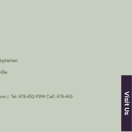
sbyterian
ille
Visit Us
com
| Tel: 478-452-9394 Cell: 478-443-