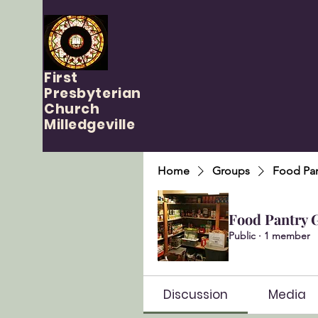
First
Presbyterian
Church
Milledgeville
Home
Groups
Food Pan
Food Pantry 
Public
·
1 member
Discussion
Media