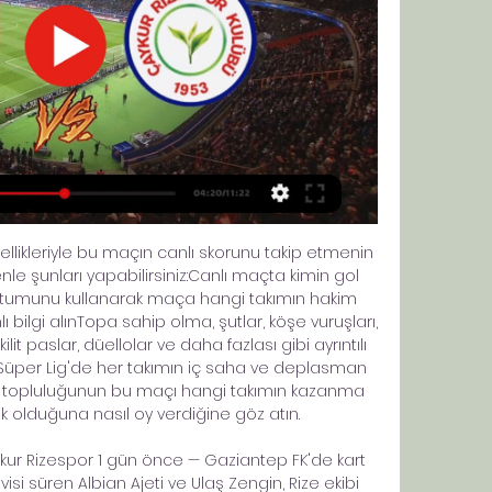
ellikleriyle bu maçın canlı skorunu takip etmenin 
le şunları yapabilirsiniz:Canlı maçta kimin gol 
ntumunu kullanarak maça hangi takımın hakim 
ilgi alınTopa sahip olma, şutlar, köşe vuruşları, 
ilit paslar, düellolar ve daha fazlası gibi ayrıntılı 
ol Süper Lig'de her takımın iç saha ve deplasman 
e topluluğunun bu maçı hangi takımın kazanma 
k olduğuna nasıl oy verdiğine göz atın. 

r Rizespor 1 gün önce — Gaziantep FK'de kart 
isi süren Albian Ajeti ve Ulaş Zengin, Rize ekibi 