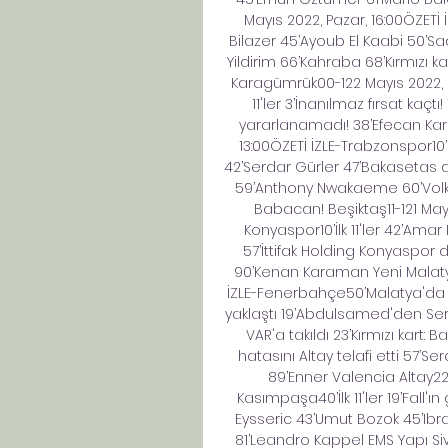
Mayıs 2022, Pazar, 16:00ÖZETİ İ
Bilazer 45’Ayoub El Kaabi 50’Sa
Yildirim 66’Kahraba 68’Kırmızı k
Karagümrük00-122 Mayıs 2022, P
11'ler 3’İnanılmaz fırsat kaçt
yararlanamadı! 38’Efecan Kar
13:00ÖZETİ İZLE-Trabzonspor10’İ
42’Serdar Gürler 47’Bakasetas di
59’Anthony Nwakaeme 60’Volka
Babacan! Beşiktaş11-121 May
Konyaspor10’İlk 11'ler 42’Ama
57’İttifak Holding Konyaspor d
90’Kenan Karaman Yeni Malatya
İZLE-Fenerbahçe50’Malatya'da 11
yaklaştı 19’Abdulsamed'den Serd
VAR'a takıldı 23’Kırmızı kart:
hatasını Altay telafi etti 57’S
89’Enner Valencia Altay22
Kasımpaşa40’İlk 11'ler 19’Fall'
Eysseric 43’Umut Bozok 45’Ibr
81’Leandro Kappel EMS Yapı Siv