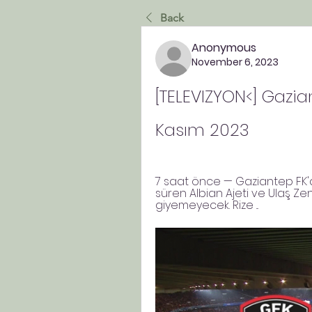
Back
Anonymous
November 6, 2023
[TELEVIZYON<] Gazian
Kasım 2023
7 saat önce — Gaziantep FK'de
süren Albian Ajeti ve Ulaş Zen
giyemeyecek. Rize ...