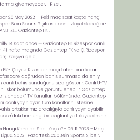
forma giyemeyecek. - Rize ...

spor 20 May 2022 — Peki maç saat kaçta hangi 
or Bein Sports 2 şifresiz canlı izleyebileceğiniz 
 CANLI İZLE Gaziantep FK ...

lly 14 saat önce — Gaziantep FK Rizespor canlı 
n 41. hafta maçında Gaziantep FK ve Ç. Rizespor 
arşı karşıya geldi, ...

p FK - Çaykur Rizespor maçı tahminine karar 
 Sofascore doğrudan bahis sunmasa da en iyi 
in canlı bahis sunduğunu size gösterir. Canlı U-TV 
anlı skor bölümünde görüntülenebilir. Gaziantep 
 izlenecek? TV Kanalları bölümünde, Gaziantep 
ı canlı yayınlayan tüm kanalların listesine 
ahis ortaklarımız aracılığıyla canlı yayınlayabilir 
ore'daki herhangi bir bağlantıya tıklayabilirsiniz. 

 Hangi Kanalda Saat Kaçta? - 06. 11. 2023 – Maç 
ig06. 2023 | Pazartesi20:00Bein Sports 2, beIN 