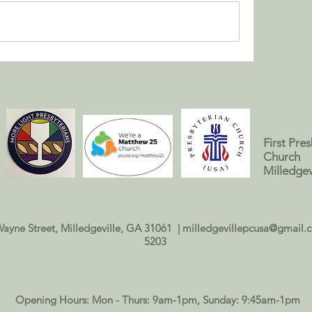
First Pre
Church
Milledgev
Wayne Street, Milledgeville, GA 31061 |
milledgevillepcusa@gmail.
5203
Opening Hours: Mon - Thurs: 9am-1pm, ​Sunday: 9:45am-1pm