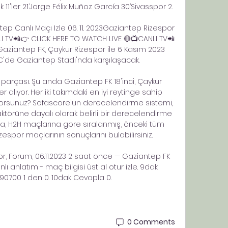
11'ler 21’Jorge Félix Muñoz García 30’Sivasspor 2. 

tep Canlı Maçı Izle 06. 11. 2023Gaziantep Rizespor 
LI TV📲👉 CLICK HERE TO WATCH LIVE 🔴📺CANLI TV📲
Gaziantep FK, Çaykur Rizespor ile 6 Kasım 2023 
TC'de Gaziantep Stadı'nda karşılaşacak. 

 parçası. Şu anda Gaziantep FK 18'inci, Çaykur 
 alıyor. Her iki takımdaki en iyi reytinge sahip 
yorsunuz? Sofascore'un derecelendirme sistemi, 
ktörüne dayalı olarak belirli bir derecelendirme 
da, H2H maçlarına göre sıralanmış, önceki tüm 
spor maçlarının sonuçlarını bulabilirsiniz. 

r, Forum, 06.11.2023 2 saat önce — Gaziantep FK 
ı anlatım - maç bilgisi üst al otur izle. 9dak 
90700 1 den 0. 10dak Cevapla 0.
0 Comments