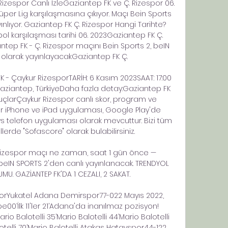
izespor Canlı İzleGaziantep FK ve Ç. Rizespor 06. 
per Lig karşılaşmasına çıkıyor. Maçı Bein Sports 
ınlıyor. Gaziantep FK Ç. Rizespor Hangi Tarihte? 
ol karşılaşması tarihi 06. 2023Gaziantep FK Ç. 
tep FK - Ç. Rizespor maçını Bein Sports 2, beIN 
 olarak yayınlayacakGaziantep FK Ç. 

 FK - Çaykur RizesporTARİH: 6 Kasım 2023SAAT: 17:00 
ziantep, TürkiyeDaha fazla detay:Gaziantep FK 
uçlarÇaykur Rizespor canlı skor, program ve 
r iPhone ve iPad uygulaması, Google Play'de 
telefon uygulaması olarak mevcuttur. Bizi tüm 
lerde "Sofascore" olarak bulabilirsiniz. 

 Rizespor maçı ne zaman, saat 1 gün önce — 
eIN SPORTS 2'den canlı yayınlanacak. TRENDYOL 
U. GAZİANTEP FK'DA 1 CEZALI, 2 SAKAT.

orYukatel Adana Demirspor77-022 Mayıs 2022, 
e00’İlk 11'ler 21’Adana'da inanılmaz pozisyon! 
o Balotelli 35’Mario Balotelli 44’Mario Balotelli 
telli 70’Mario Balotelli Atakaş Hatayspor44-122 