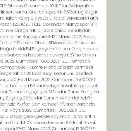
ZLE-Bitexen Giresunspor10’İlk 11'ler 24’Hayrullah 
dık sert vurdu, Onurcan çıkardı! 55’Bertug Özgür 
art: Hakan Keleş 81’Ayoub El Kaabi VavaCars Fatih 
azar, 13:00ÖZETİ İZLE-Corendon Alanyaspor10’İlk 
ı! 7’Emre direğe takıldı 19’Dieidhiou penaltıdan 
aca Rams Başakşehir33-122 Mayıs 2022, Pazar, 
lk 11'ler 11’Stefano Okaka 31’Alexandru Epureanu 
reğe takıldı 54’Başakşehir'de iki müthiş hareket 
n Babacan kalesinde devleşti 82’Yine Volkan 
ıs 2022, Cumartesi, 16:00ÖZETİ İZLE-Tümosan 
r Rahmanovic 47’Emre Michalak'a izin vermedi! 
ireğe takıldı! 89’Batshuayi sezonunu özetledi! 
spor00-521 Mayıs 2022, Cumartesi, 16:00ÖZETİ 
'ler belli oldu 5’Fenerbahçe Novak ile gole çok 
ar Dursun'a geçit yok 21’Serdar Dursun'un golü 
 Barış Başdaş 32’Serdar Dursun 44’Serdar Aziz'in 
erdar Aziz 75’İrfan Can Kahveci 77’Enner Valencia 
-421 Mayıs 2022, Cumartesi, 13:00ÖZETİ İZLE-
ın golü ofsayt gerekçesiyle sayılmadı 35’Valentin 
ahim Öztürk 50’Valentin Eysseric 63’Umut Bozok 
asspor22-121 Mayıs 2022, Cumartesi, 13:00ÖZETİ 