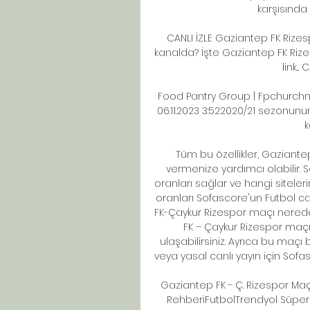
karşısında 
CANLI İZLE Gaziantep FK Rize
kanalda? İşte Gaziantep FK Rizesp
link...
Food Pantry Group | Fpchurchmi
06.11.2023 3:522020/21 sezonunu
k
Tüm bu özellikler, Gaziante
vermenize yardımcı olabilir.
oranları sağlar ve hangi siteler
oranları Sofascore'un Futbol c
FK-Çaykur Rizespor maçı nerede
FK – Çaykur Rizespor maçın
ulaşabilirsiniz. Ayrıca bu maçı b
veya yasal canlı yayın için Sofasc
Gaziantep FK - Ç. Rizespor Maçı
RehberiFutbolTrendyol Süper L