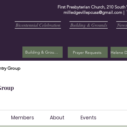
First Presbyterian Church, 210 South
milledgevillepcusa@gmail.com
| 
Bicentennial Celebration
Building & Grounds
Newsl
Building & Grounds
Prayer Requests
try Group
Group
Members
About
Events