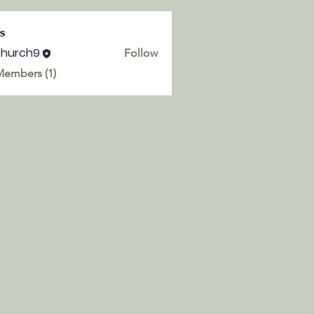
s
church9
Follow
h9
Members (1)