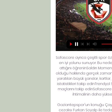
Sofascore ayrıca çeşitli spor öz
en iyi yolunu sunuyor. Bu neden
attığını öğreninSaldırı Mome
olduğu hakkında gerçek zamanlı b
yaratılan büyük şanslar, kartlar, k
istatistikleri takip edinTrendy
maçlarını takip edinSofascor
ihtimalinin daha yükse
Gaziantepspor'un konuğu Çayku
cezalısı Furkan Soyalp ile tedav