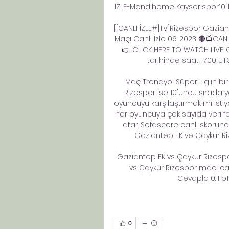
İZLE-Mondihome Kayserispor10’İlk 
[[CANLI İZLE#]TV]Rizespor Gazian
Maçı Canlı Izle 06. 2023 🔴📺CAN
👉 CLICK HERE TO WATCH LIVE. 
tarihinde saat 17:00 U
Maç Trendyol Süper Lig'in bir
Rizespor ise 10'uncu sırada yer
oyuncuyu karşılaştırmak mı isti
her oyuncuya çok sayıda veri fa
atar. Sofascore canlı skorun
Gaziantep FK ve Çaykur Rize
Gaziantep FK vs Çaykur Rizespo
vs Çaykur Rizespor maçı canl
Cevapla 0. Fb1
0