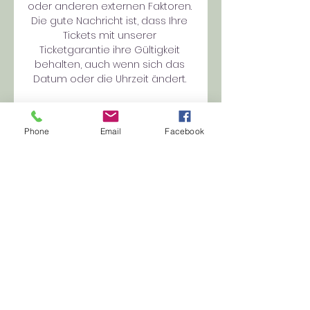
oder anderen externen Faktoren. 
Die gute Nachricht ist, dass Ihre 
Tickets mit unserer 
Ticketgarantie ihre Gültigkeit 
behalten, auch wenn sich das 
Datum oder die Uhrzeit ändert. 

Young Boys-Man City | UEFA Youth 
League 2023/24 Young Boys - 
Phone
Email
Facebook
Man City, Gruppenphase: Alle 
aktuellen Spielinfos der UEFA 
Youth League 2023/2024 inklusive 
Statistiken, Formkurve, 
Geschichte und mehr.

Manchester City gegen BSC 
Young Boys Spiel-Infos - Sport-
Bild Man City - Young Boys im 
Fernsehen/Stream Die Partie wird 
live übertragen bei: DAZN. Ort. Das 
Stadion. Etihad Stadium, 