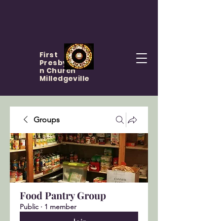
First
Presbyteria
n Church
Milledgeville
Groups
Food Pantry Group
Public
·
1 member