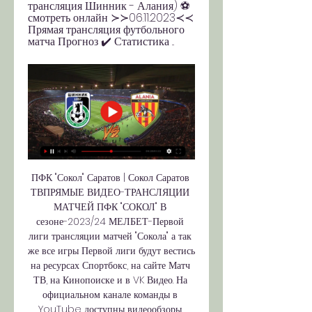
трансляция Шинник - Алания) ⚽ 
смотреть онлайн ≻≻06.11.2023≺≺ 
Прямая трансляция футбольного 
матча Прогноз ✔️ Статистика ...
ПФК "Сокол" Саратов | Сокол Саратов 
ТВПРЯМЫЕ ВИДЕО-ТРАНСЛЯЦИИ 
МАТЧЕЙ ПФК "СОКОЛ" В 
сезоне-2023/24 МЕЛБЕТ-Первой 
лиги трансляции матчей "Сокола" а так 
же все игры Первой лиги будут вестись 
на ресурсах Спортбокс, на сайте Матч 
ТВ, на Кинопоиске и в VK Видео. На 
официальном канале команды в 
YouTube доступны видеообзоры 