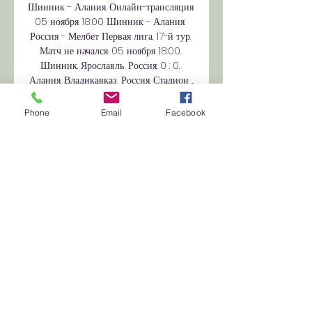
Шинник - Алания. Онлайн-трансляция 
05 ноября 18:00 Шинник - Алания. 
Россия - Мелбет Первая лига. 17-й тур. 
Матч не начался. 05 ноября 18:00. 
Шинник. Ярославль, Россия. 0 : 0. 
Алания. Владикавказ, Россия. Стадион ...

шинник алания онлайн трансляция, 
Phone
Email
Facebook
Спортивные Sport Express · 3 дн. 
«Акрон» на выезде обыграл «Сокол» в 
матче 16-го тура Мелбет-Первой лиги 
— 1:0. Победу тольяттинской команде 
принес гол полузащитника ...

шинник алания полный матч смотреть 
онлайн 28 октября букмекерская 
компания PARI вместе с футбольным 
клубом «Шинник» проведут 
благотворительную кампанию. Sport 
Express · ...
