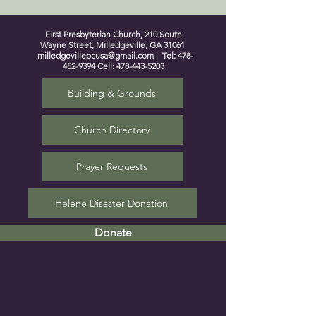
First Presbyterian Church, 210 South
Wayne Street, Milledgeville, GA 31061
milledgevillepcusa@gmail.com
| Tel:
478-
452-9394
Cell:
478-443-5203
Building & Grounds
Church Directory
Prayer Requests
Helene Disaster Donation
Donate