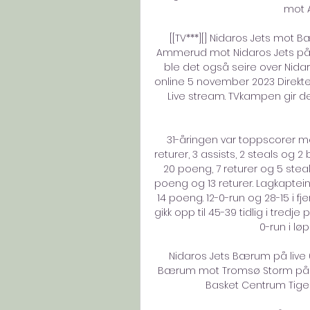
mot A
[[TV***][] Nidaros Jets mot B
Ammerud mot Nidaros Jets på tv
ble det også seire over Nidar
online 5 november 2023 Direktes
Live stream. TVkampen gir deg
31-åringen var toppscorer med 
returer, 3 assists, 2 steals og 2 
20 poeng, 7 returer og 5 steal
poeng og 13 returer. Lagkapte
14 poeng. 12-0-run og 28-15 i 
gikk opp til 45-39 tidlig i tred
0-run i løp
Nidaros Jets Bærum på live 0
Bærum mot Tromsø Storm på li
Basket Centrum Tigers 