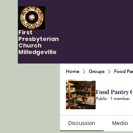
First
Presbyterian
Church
Milledgeville
Home
Groups
Food Pan
Food Pantry 
Public
·
1 member
Discussion
Media