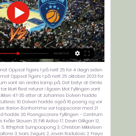
mot Oppsal Tigers 1 på nett 25 for 4 døgn siden 
mot Oppsal Tigers 1 på nett 25 oktober 2023 for 
um vant sin andre kamp på... Det betyr at Gimle 
r klart flest returer i ligaen. Mot Fyllingen vant 
stikken 47-35 etter at Johannes Dolven hadde 
 Kutlesic 10. Dolven hadde også 16 poeng og var 
ler, Ilarion Bonhomme var toppscorer med 21 
d hadde 20. Poengscorere Fyllingen – Centrum 
 Kvåle Skouen 31, Fiifi Aidoo 17, Devin Gilligan 12, 
d 5, Itthiphat Sumpaopong 3, Christian Mikkelsen 
one 3, Ivars Zvigurs 2, Jovan Radulovic 2. Frøya 