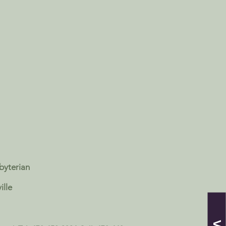
sbyterian
ille