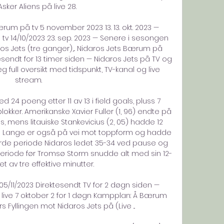
sker Aliens på live 28. 

ærum på tv 5 november 2023 13. 13. okt. 2023 — 
 14/10/2023 23. sep. 2023 — Senere i sesongen 
os Jets (tre ganger),... Nidaros Jets Bærum på 
endt for 13 timer siden — Nidaros Jets på TV og 
 full oversikt med tidspunkt, TV-kanal og live 
stream. 

24 poeng etter 11 av 13 i field goals, pluss 7 
blokker. Amerikanske Xavier Fuller (1, 96) endte på 
s, mens litauiske Stankevicius (2, 05) hadde 12 
in Lange er også på vei mot toppform og hadde 
fjerde periode Nidaros ledet 35-34 ved pause og 
je periode før Tromsø Storm snudde alt med sin 12-
et av tre effektive minutter. 

5/11/2023 Direktesendt TV for 2 døgn siden — 
ve 7 oktober 2 for 1 døgn Kampplan: Å Bærum 
Fyllingen mot Nidaros Jets på (Live ...
