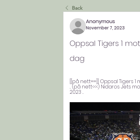
Back
Anonymous
November 7, 2023
Oppsal Tigers 1 mot
dag
[[på nett==]] Oppsal Tigers 1
... (på nett<<<) Nidaros Jets m
2023 ...