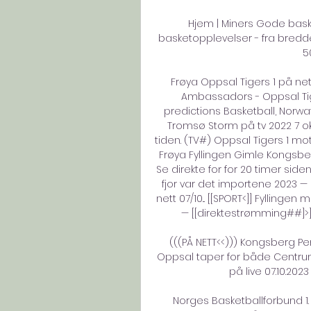
Hjem | Miners Gode baske
basketopplevelser - fra bredde t
5
Frøya Oppsal Tigers 1 på net
Ambassadors - Oppsal Tig
predictions Basketball, Norway
Tromsø Storm på tv 2022 7 okt
tiden. (TV#) Oppsal Tigers 1 mo
Frøya Fyllingen Gimle Kongsberg
Se direkte for for 20 timer side
fjor var det importene 2023 — 
nett 07/10... [[SPORT<]] Fylling
— [[direktestrømming##]>] F
(((PÅ NETT<<))) Kongsberg Pen
Oppsal taper for både Centru
på live 07.10.2023 
Norges Basketballforbund 1.