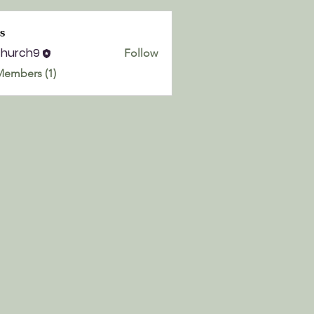
s
church9
Follow
h9
Members (1)