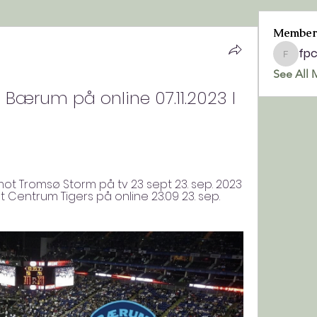
Member
fp
fpchurc
See All 
 Bærum på online 07.11.2023 I 
 mot Tromsø Storm på tv 23 sept 23. sep. 2023 
ot Centrum Tigers på online 23.09 23. sep. 