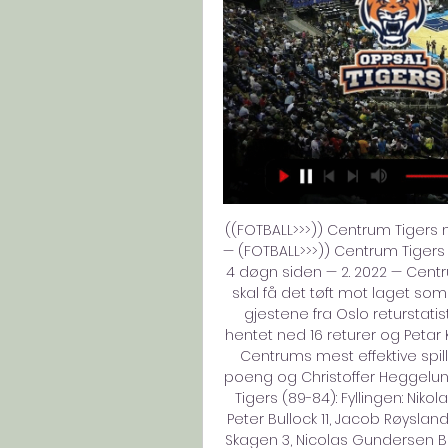
((FOTBALL>>>)) Centrum Tigers 
— (FOTBALL>>>)) Centrum Tigers 
4 døgn siden — 2. 2022 — Centr
skal få det tøft mot laget som ta
gjestene fra Oslo returstati
hentet ned 16 returer og Petar
Centrums mest effektive spil
poeng og Christoffer Heggelun
Tigers (89-84): Fyllingen: Nikolas
Peter Bullock 11, Jacob Røyslan
Skagen 3, Nicolas Gundersen Ball