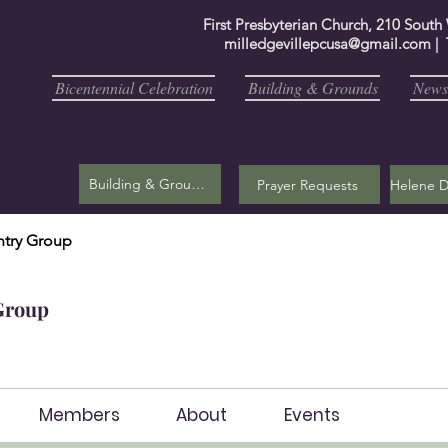
First Presbyterian Church, 210 South
milledgevillepcusa@gmail.com
| 
Bicentennial Celebration
Building & Grounds
Newsl
Building & Grounds
Prayer Requests
try Group
Group
Members
About
Events