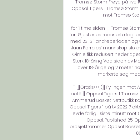
Tromsø Storm Frøya på live 15.
Oppsal Tigers 1 Tromsø Storm p
mot Tromsø Storm 
for 1 time siden — Tromsø Storm 
for... Gjestenes reduserte lag lede
med 23-5 i andreperioden og v
Juan Ferrales’ mannskap slo av
Gimle fikk redusert nederlaget 
Sterk 18-åring Ved siden av 
over 18-årige og 2 meter hø
markerte seg med b
T. [[[Gratis<<<](]] Fyllingen m
nett! ]] Oppsal Tigers 1 Troms
Ammerud Basket Nettbutikk Koll
Oppsal Tigers 1 på tv 2022 7 okt
levde farlig i siste minutt mot
Oppsal. Published 25. Op
prosjektrammer Oppsal Basket m
00