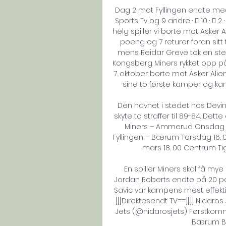
Dag 2 mot Fyllingen endte med 
Sports Tv og 9 andre · 󰤥 10 · 󰤦 2
helg spiller vi borte mot Asker
poeng og 7 returer foran sitt
mens Reidar Greve tok en ste
Kongsberg Miners rykket opp på 
7. oktober borte mot Asker Alien
sine to første kamper og ka
Den havnet i stedet hos Devin G
skyte to straffer til 89-84. Det
Miners – Ammerud Onsdag 15
Fyllingen – Bærum Torsdag 16. 
mars 18. 00 Centrum Ti
En spiller Miners skal få my
Jordan Roberts endte på 20 po
Savic var kampens mest effektiv
[[[Direktesendt TV==][]] Nidaro
Jets (@nidarosjets) Førstkomme
Bærum Bas