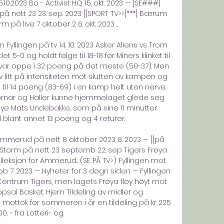
10.2023 Bo - Activist HQ 15. okt. 2023 — [SE###] 
å nett 23 23. sep. 2023 [[SPORT TV>>]***] Bærum 
på live 7 oktober 2 6. okt. 2023 ...

Fyllingen på tv 14. 10. 2023 Asker Aliens vs Trom 
t 5-0 og holdt følge til 18-18 før Miners klinket til 
ar oppe i 32 poeng på det meste (59-37). Men 
 litt på intensiteten mot slutten av kampen og 
til 14 poeng (83-69) i en kamp helt uten nerve. 
Mornar og Haller kunne hjemmelaget glede seg 
ye Mats Undebakke, som på sine 11 minutter 
lant annet 13 poeng og 4 returer. 

ot Ammerud på nett 8 oktober 2023 8. 2023 — [[på 
ø Storm på nett 23 septemb 22. sep Tigers Frøya 
eksjon for Ammerud... (SE PÅ TV>) Fyllingen mot 
ob 7. 2023 — Nyheter for 3 døgn siden — Fyllingen 
 Centrum Tigers, men lagets Frøya fløy høyt mot 
psal Basket: Hjem Tildeling av midler og 
ottok før sommeren i år en tildeling på kr 225 
0, - fra Lotteri- og. 
