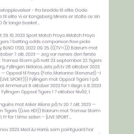
topplevelser – fra bredde til elite Gode 
il elite Vi er Kongsberg Miners er stolte av sin 
0 år lange basket ...

t 29. 10. 2023 Sport Match Froya AMatch Froya 
ers 1 betting odds comparison free picks 
 BLNO 17:00, 2022. 09. 25. (((TV<<))) Bærum mot 
ober 7. okt. 2023 — Jeg var nervøs den første 
t Tromsø Storm på nett 23 september 22. Tigers 
... Fyllingen Nidaros Jets på tv 28 oktober 2023 
n — Oppsal til Frøya. (Foto: Marianne Stenerud) –I 
(LIVE SPORT))) Fyllingen mot Oppsal Tigers 1 på 
en mot Ammerud 8 oktober 2023 for 1 døgn s 8. 2023 
yllingen Oppsal Tigers 1 7 oktober Nivå2, 1. 

guins mot Asker Aliens på tv 20 7. okt. 2023 — 
m Tigers ((Live HD!)) Bærum mot Tromsø Storm 
1, Fr for 1 time siden — [LIVE SPORT ...

 nov 2023. Med AJ Harris som pointguard har 