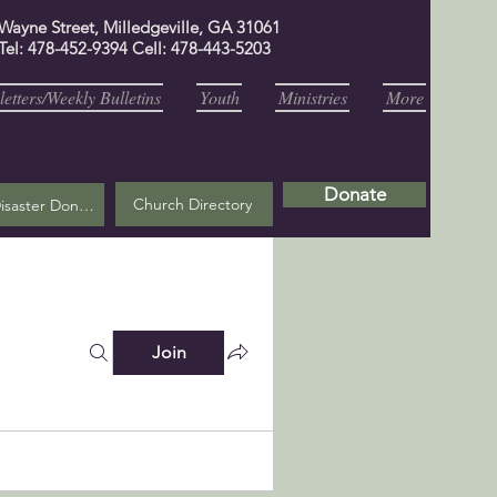
 Wayne Street, Milledgeville, GA 31061
Tel: 478-452-9394 Cell: 478-443-5203
etters/Weekly Bulletins
Youth
Ministries
More
Donate
Church Directory
Helene Disaster Donation
Join