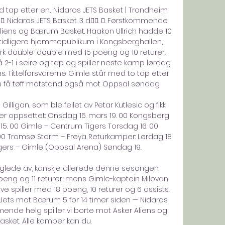
tap etter en... Nidaros JETS Basket | Trondheim 
 · 󰤧. Nidaros JETS Basket. 3 d󰞋󰟠. 󰟝. Førstkommende 
 Aliens og Bærum Basket. Haakon Ullrich hadde 10 
 tidligere hjemmepublikum i Kongsberghallen, 
rk double-double med 15 poeng og 10 returer. 
2-1 i seire og tap og spiller neste kamp lørdag 
s. Tittelforsvarerne Gimle står med to tap etter 
n få tøff motstand også mot Oppsal søndag. 

illigan, som ble feilet av Petar Kutlesic og fikk 
te er oppsettet: Onsdag 15. mars 19. 00 Kongsberg 
. 00 Gimle – Centrum Tigers Torsdag 16. 00 
00 Tromsø Storm – Frøya Returkamper: Lørdag 18. 
gers – Gimle (Oppsal Arena) Søndag 19. 

e glede av, kanskje allerede denne sesongen. 
eng og 11 returer, mens Gimle-kaptein Milovan 
e spiller med 18 poeng, 10 returer og 6 assists. 
s Jets mot Bærum 5 for 14 timer siden — Nidaros 
nde helg spiller vi borte mot Asker Aliens og 
ket. Alle kamper kan du. 
