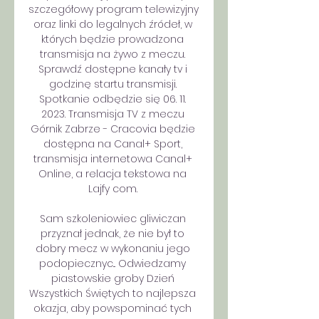
szczegółowy program telewizyjny 
oraz linki do legalnych źródeł, w 
których będzie prowadzona 
transmisja na żywo z meczu. 
Sprawdź dostępne kanały tv i 
godzinę startu transmisji. 
Spotkanie odbędzie się 06. 11. 
2023. Transmisja TV z meczu 
Górnik Zabrze - Cracovia będzie 
dostępna na Canal+ Sport, 
transmisja internetowa Canal+ 
Online, a relacja tekstowa na 
Lajfy com. 

Sam szkoleniowiec gliwiczan 
przyznał jednak, że nie był to 
dobry mecz w wykonaniu jego 
podopiecznyc... Odwiedzamy 
piastowskie groby Dzień 
Wszystkich Świętych to najlepsza 
okazja, aby powspominać tych 