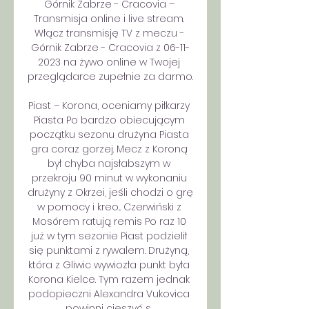
Górnik Zabrze - Cracovia – 
Transmisja online i live stream. 
Włącz transmisję TV z meczu - 
Górnik Zabrze - Cracovia z 06-11-
2023 na żywo online w Twojej 
przeglądarce zupełnie za darmo.

Piast – Korona, oceniamy piłkarzy 
Piasta Po bardzo obiecującym 
początku sezonu drużyna Piasta 
gra coraz gorzej. Mecz z Koroną 
był chyba najsłabszym w 
przekroju 90 minut w wykonaniu 
drużyny z Okrzei, jeśli chodzi o grę 
w pomocy i kreo... Czerwiński z 
Mosórem ratują remis Po raz 10 
już w tym sezonie Piast podzielił 
się punktami z rywalem. Drużyną, 
która z Gliwic wywiozła punkt była 
Korona Kielce. Tym razem jednak 
podopieczni Alexandra Vukovica 
powinni cieszyć s... 
