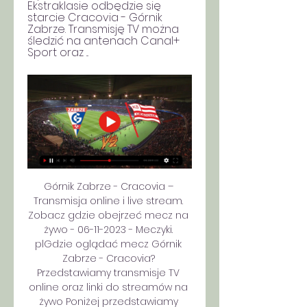
Ekstraklasie odbędzie się 
starcie Cracovia - Górnik 
Zabrze. Transmisję TV można 
śledzić na antenach Canal+ 
Sport oraz ...
Górnik Zabrze - Cracovia – 
Transmisja online i live stream. 
Zobacz gdzie obejrzeć mecz na 
żywo - 06-11-2023 - Meczyki. 
plGdzie oglądać mecz Górnik 
Zabrze - Cracovia? 
Przedstawiamy transmisje TV 
online oraz linki do streamów na 
żywo Poniżej przedstawiamy 