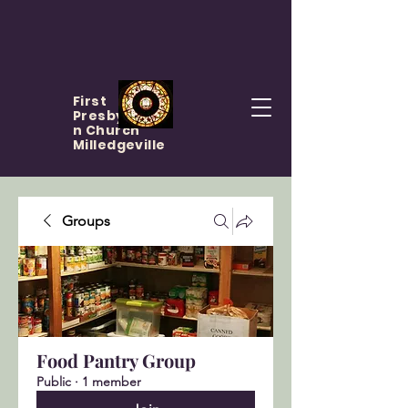
First
Presbyteria
n Church
Milledgeville
Groups
Food Pantry Group
Public
·
1 member