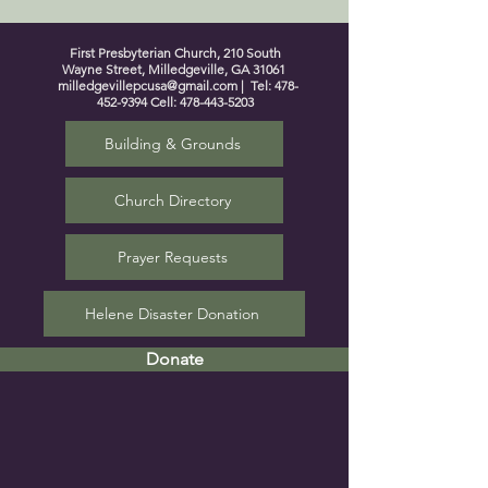
First Presbyterian Church, 210 South
Wayne Street, Milledgeville, GA 31061
milledgevillepcusa@gmail.com
| Tel:
478-
452-9394
Cell:
478-443-5203
Building & Grounds
Church Directory
Prayer Requests
Helene Disaster Donation
Donate