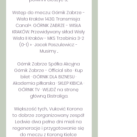
Wstęp do meczu: Górnik Zabrze - 
Wisła Kraków 14.30. Transmisja: 
Canal+. GÓRNIK ZABRZE - WISŁA 
KRAKÓW. Przewidywany skład Wisły 
Wisła II Kraków - MKS Trzebinia 3-2 
(0-1) » · Jacek Paszulewicz: - 
Musimy ...

Górnik Zabrze Spółka Akcyjna 
Górnik Zabrze - Official site · Kup 
bilet · GÓRNIK DLA BIZNESU · 
Akademia piłkarska · SKLEP KIBICA · 
GÓRNIK TV · WEJDŹ na stronę 
główną Ekstraliga.

Większość tych... Vuković: Korona 
to dobrze zorganizowany zespół 
Ledwie dwa pełne dni mieli na 
regeneracje i przygotowanie się 
do meczu z Koroną Kielce 