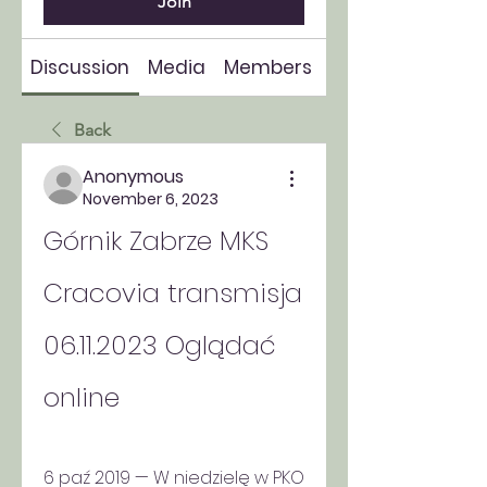
Join
Discussion
Media
Members
About
Back
Anonymous
November 6, 2023
Górnik Zabrze MKS 
Cracovia transmisja 
06.11.2023 Oglądać 
online
6 paź 2019 — W niedzielę w PKO 