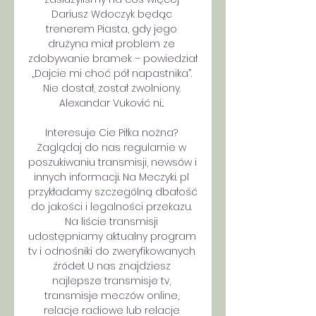
Dariusz Wdoczyk będąc 
trenerem Piasta, gdy jego 
drużyna miał problem ze 
zdobywanie bramek – powiedział 
„Dajcie mi choć pół napastnika”. 
Nie dostał, został zwolniony. 
Alexandar Vuković ni... 

Interesuje Cie Piłka nożna? 
Zaglądaj do nas regularnie w 
poszukiwaniu transmisji, newsów i 
innych informacji. Na Meczyki. pl 
przykładamy szczególną dbałość 
do jakości i legalności przekazu. 
Na liście transmisji 
udostępniamy aktualny program 
tv i odnośniki do zweryfikowanych 
źródeł. U nas znajdziesz 
najlepsze transmisje tv, 
transmisje meczów online, 
relacje radiowe lub relacje 