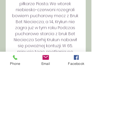
piłkarze Piasta. We wtorek 
niebiesko-czerwoni rozegrali 
bowiem pucharowy mecz z Bruk 
Bet Nieciecza, a 14... Krykun nie 
zagra już w tym roku Podczas 
pucharowe starcia z bruk Bet 
Nieciecza Serhij Krukun nabawił 
się poważnej kontuzji. W 65. 
minucie tego spotkania po 
zderzeniu z rywalem skrzydłowy 
na noszach opuścił plac gry. Po 
Phone
Email
Facebook
prze... Piast – Bruk Bet, 
Lewandowski i Vuković o meczu 
(video) Piast zagra w 1/8 finału 
Pucharu Polski po tym jak pokonał 
Bruk Bet Termalicę Nieciecza 1:0. 

Piast – Korona, wyjściowe składy 
Znamy już w jakich składach 
zagrają Piast z Koroną. Jeśli 
chodzi o zespół z Gliwic to 