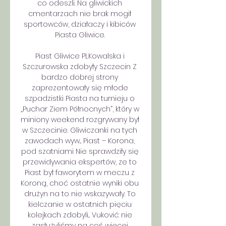
co odeszli. Na gliwickich 
cmentarzach nie brak mogił 
sportowców, działaczy i kibiców 
Piasta Gliwice. 

Piast Gliwice PLKowalska i 
Szczurowska zdobyły Szczecin Z 
bardzo dobrej strony 
zaprezentowały się młode 
szpadzistki Piasta na turnieju o 
„Puchar Ziem Północnych”, który w 
miniony weekend rozgrywany był 
w Szczecinie. Gliwiczanki na tych 
zawodach wyw... Piast – Korona, 
pod szatniami Nie sprawdziły się 
przewidywania ekspertów, ze to 
Piast był faworytem w meczu z 
Koroną, choć ostatnie wyniki obu 
drużyn na to nie wskazywały. To 
kielczanie w ostatnich pięciu 
kolejkach zdobyli... Vuković: nie 
zasłużyliśmy na coś więcej 