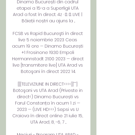
Dinamo București din cadrul 
etapei a 15-a a Superligii UTA 
Arad a fost în direct. 4z · 󰟠. 󰟝. LIVE | 
Băieții noștri au ajuns la ...

FCSB vs Rapid Bucureşti în direct 
live 5 noiembrie 2023 Ceas 
acum 19 ore — Dinamo București 
+1 Frosinone 19:30 Empoli 
Hermannstadt 21:00 2023 — direct 
live [transmitere live] UTA Arad vs 
Botoşani în direct 2022 14.

[[[TELEVIZIUNE IN DIRECT<<<<]]'''] 
Botoşani vs UTA Arad (Priveste in 
direct<) Dinamo București vs 
Farul Constanța în acum 1 zi — 
2023 — (LIVE HD>>>) Sepsi vs U 
Craiova în direct online 21 iulie 15, 
UTA Arad, 8, -6, 7 ...

Meciuri - Program UTA ARAD - 