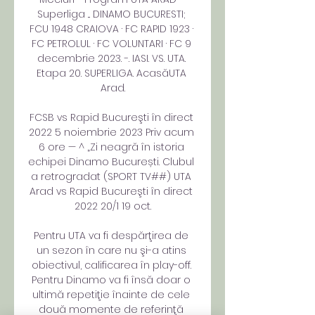
Superliga ... DINAMO BUCURESTI; 
FCU 1948 CRAIOVA · FC RAPID 1923 · 
FC PETROLUL · FC VOLUNTARI · FC 9 
decembrie 2023. -. IASI. VS. UTA. 
Etapa 20. SUPERLIGA. AcasăUTA 
Arad.

FCSB vs Rapid Bucureşti în direct 
2022 5 noiembrie 2023 Priv acum 
6 ore — ^ „Zi neagră în istoria 
echipei Dinamo București. Clubul 
a retrogradat (SPORT TV##) UTA 
Arad vs Rapid Bucureşti în direct 
2022 20/1 19 oct.

Pentru UTA va fi despărţirea de 
un sezon în care nu şi-a atins 
obiectivul, calificarea în play-off. 
Pentru Dinamo va fi însă doar o 
ultimă repetiţie înainte de cele 
două momente de referinţă 