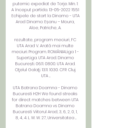
puternic expediat de Torje. Min. 1: 
A început partida. 13-05-2022 15:51 
Echipele de start la Dinamo - UTA 
Arad Dinamo: Eșanu – Moura, 
Aloe, Patriche, A. 

rezultate, program meciuri, FC 
UTA Arad V. Arată mai multe 
meciuri. Program. ROMÂNIALiga 1 - 
SuperLiga. UTA Arad. Dinamo 
București. 06.11. 08:00. UTA Arad. 
Oţelul Galaţi. 13.11. 10:30. CFR Cluj. 
UTA ...

UTA Batrana Doamna - Dinamo 
Bucuresti H2H We found streaks 
for direct matches between UTA 
Batrana Doamna vs Dinamo 
Bucuresti Viitorul Arad, 3, 6, 2, 0, 1, 
8, 4, 4. L. W. W. 27, Universitatea ...
