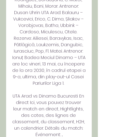
Mihaiu, Bani, Morar. Antrenor: 
Dusan Uhrin UTA Arad: Balauru – 
Vukcevici, Erico, C. Dima, Șliakov – 
Vorobjovas, Batha, Ubbink – 
Cardoso, Miculescu, Otele. 
Rezerve: Ailiesei, Baravykas, Isac, 
Pătlăgică, Laukzemis, Dangubic, 
Iurasciuc, Pop, Fl. Matei. Antrenor: 
Ionuț Badea Meciul Dinamo – UTA 
are loc vineri, 13 mai, cu începere 
de la ora 20:30, în cadrul etapei a 
9-a, ultima, din play-out-ul Casei 
Pariurilor Liga 1. 

UTA Arad vs Dinamo Bucuresti En 
direct Ici, vous pouvez trouver 
leur match en direct, Hightlights, 
des cotes, des lignes de 
classement, du classement, H2H, 
un calendrier. Détails du match: 
Événement: ...
