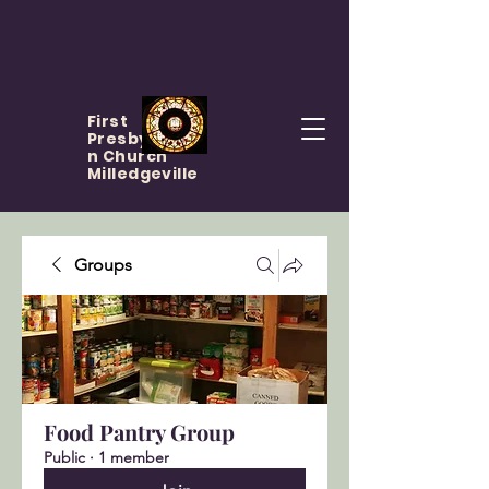
First
Presbyteria
n Church
Milledgeville
Groups
Food Pantry Group
Public
·
1 member