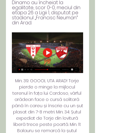
Dinamo au încheiat la 
egalitate, scor 0-0, meciul din 
etapa 26 a Ligii 1, disputat pe 
stadionul „Francisc Neuman” 
din Arad.
Min. 39: GOOOL UTA ARAD! Torje 
pierde o minge la mijlocul 
terenul în fața lui Cardoso, vârful 
arădean face o cursă solitară 
până în careu și înscrie cu un șut 
plasat din 7-8 metri. Min. 34: Șutul 
expediat de Torje din lovitură 
liberă trece peste poartă. Min. 11: 
Balauru se remarcă la șutul 