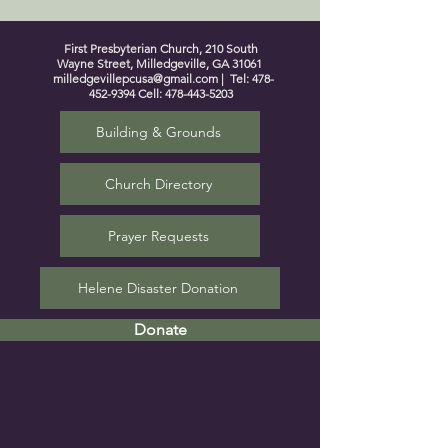
First Presbyterian Church, 210 South
Wayne Street, Milledgeville, GA 31061
milledgevillepcusa@gmail.com
| Tel:
478-
452-9394
Cell:
478-443-5203
Building & Grounds
Church Directory
Prayer Requests
Helene Disaster Donation
Donate