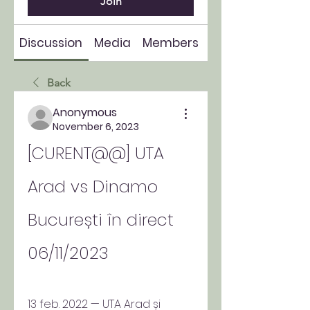
Join
Discussion
Media
Members
About
Back
Anonymous
November 6, 2023
[CURENT@@] UTA 
Arad vs Dinamo 
București în direct 
06/11/2023
13 feb. 2022 — UTA Arad și 