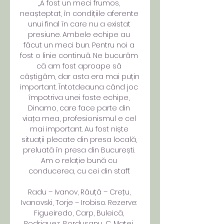
„A fost un meci frumos, 
neașteptat, în condițiile aferente 
unui final în care nu a existat 
presiune. Ambele echipe au 
făcut un meci bun. Pentru noi a 
fost o linie continuă. Ne bucurăm 
că am fost aproape să 
câștigăm, dar asta era mai puțin 
important. Întotdeauna când joc 
împotriva unei foste echipe, 
Dinamo, care face parte din 
viața mea, profesionismul e cel 
mai important. Au fost niște 
situații plecate din presa locală, 
preluată în presa din București. 
Am o relație bună cu 
conducerea, cu cei din staff. 

Radu – Ivanov, Răuță – Crețu, 
Ivanovski, Torje – Irobiso. Rezerve: 
Figueiredo, Carp, Buleică, 
Rodriguez, Bordușanu, C. Matei, 