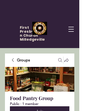
First
Presbyteria
n Church
Milledgeville
Groups
Food Pantry Group
Public
·
1 member