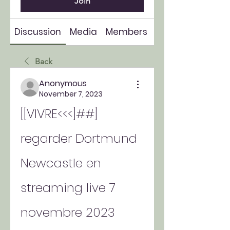
Join
Discussion
Media
Members
About
Back
Anonymous
November 7, 2023
[[VIVRE<<<]##] 
regarder Dortmund 
Newcastle en 
streaming live 7 
novembre 2023