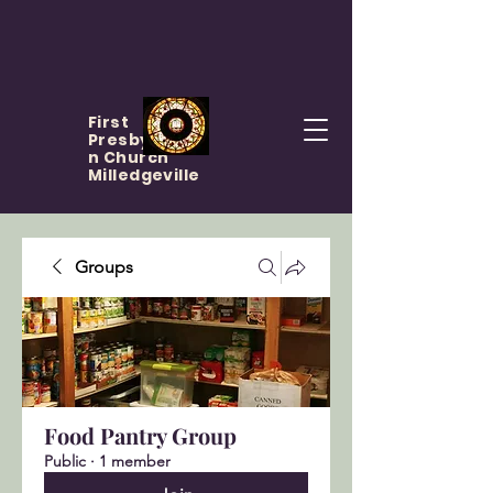
First
Presbyteria
n Church
Milledgeville
Groups
Food Pantry Group
Public
·
1 member