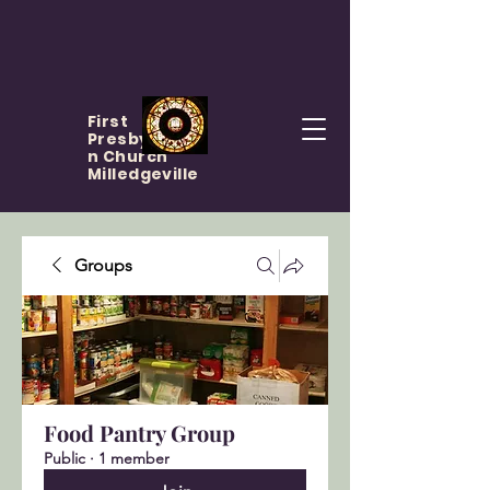
First
Presbyteria
n Church
Milledgeville
Groups
Food Pantry Group
Public
·
1 member