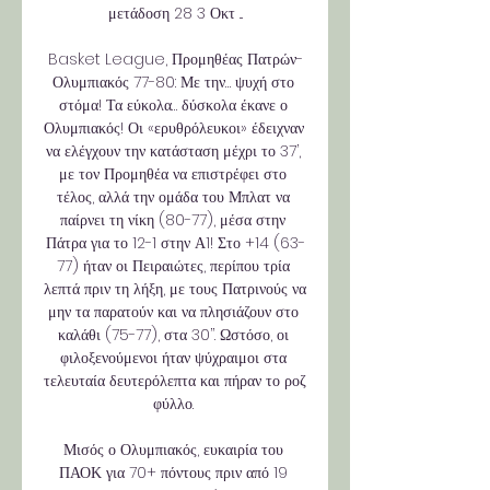
μετάδοση 28 3 Οκτ ...

Basket League, Προμηθέας Πατρών-
Ολυμπιακός 77-80: Με την… ψυχή στο 
στόμα! Τα εύκολα… δύσκολα έκανε ο 
Ολυμπιακός! Οι «ερυθρόλευκοι» έδειχναν 
να ελέγχουν την κατάσταση μέχρι το 37’, 
με τον Προμηθέα να επιστρέφει στο 
τέλος, αλλά την ομάδα του Μπλατ να 
παίρνει τη νίκη (80-77), μέσα στην 
Πάτρα για το 12-1 στην Α1! Στο +14 (63-
77) ήταν οι Πειραιώτες, περίπου τρία 
λεπτά πριν τη λήξη, με τους Πατρινούς να 
μην τα παρατούν και να πλησιάζουν στο 
καλάθι (75-77), στα 30’’. Ωστόσο, οι 
φιλοξενούμενοι ήταν ψύχραιμοι στα 
τελευταία δευτερόλεπτα και πήραν το ροζ 
φύλλο. 

Μισός ο Ολυμπιακός, ευκαιρία του 
ΠΑΟΚ για 70+ πόντους πριν από 19 