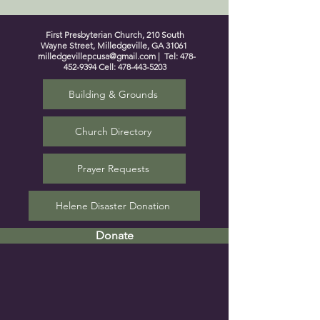
First Presbyterian Church, 210 South
Wayne Street, Milledgeville, GA 31061
milledgevillepcusa@gmail.com
| Tel:
478-
452-9394
Cell:
478-443-5203
Building & Grounds
Church Directory
Prayer Requests
Helene Disaster Donation
Donate