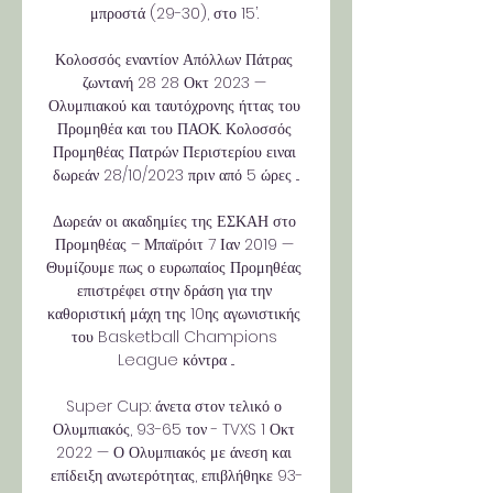
μπροστά (29-30), στο 15’. 

Κολοσσός εναντίον Απόλλων Πάτρας 
ζωντανή 28 28 Οκτ 2023 — 
Ολυμπιακού και ταυτόχρονης ήττας του 
Προμηθέα και του ΠΑΟΚ. Κολοσσός 
Προμηθέας Πατρών Περιστερίου ειναι 
δωρεάν 28/10/2023 πριν από 5 ώρες ...

Δωρεάν οι ακαδημίες της ΕΣΚΑΗ στο 
Προμηθέας – Μπαϊρόιτ 7 Ιαν 2019 — 
Θυμίζουμε πως ο ευρωπαίος Προμηθέας 
επιστρέφει στην δράση για την 
καθοριστική μάχη της 10ης αγωνιστικής 
του Basketball Champions 
League κόντρα ...

Super Cup: άνετα στον τελικό ο 
Ολυμπιακός, 93-65 τον - TVXS 1 Οκτ 
2022 — Ο Ολυμπιακός με άνεση και 
επίδειξη ανωτερότητας, επιβλήθηκε 93-