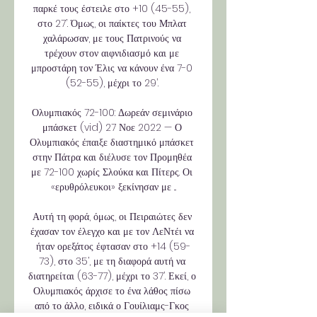
παρκέ τους έστειλε στο +10 (45-55), 
στο 27’. Όμως, οι παίκτες του Μπλατ 
χαλάρωσαν, με τους Πατρινούς να 
τρέχουν στον αιφνιδιασμό και με 
μπροστάρη τον Έλις να κάνουν ένα 7-0 
(52-55), μέχρι το 29’. 

Ολυμπιακός 72-100: Δωρεάν σεμινάριο 
μπάσκετ (vid) 27 Νοε 2022 — Ο 
Ολυμπιακός έπαιξε διαστημικό μπάσκετ 
στην Πάτρα και διέλυσε τον Προμηθέα 
με 72-100 χωρίς Σλούκα και Πίτερς. Οι 
«ερυθρόλευκοι» ξεκίνησαν με ...

Αυτή τη φορά, όμως, οι Πειραιώτες δεν 
έχασαν τον έλεγχο και με τον ΛεΝτέι να 
ήταν ορεξάτος έφτασαν στο +14 (59-
73), στο 35’, με τη διαφορά αυτή να 
διατηρείται (63-77), μέχρι το 37’. Εκεί, ο 
Ολυμπιακός άρχισε το ένα λάθος πίσω 
από το άλλο, ειδικά ο Γουίλιαμς-Γκος 