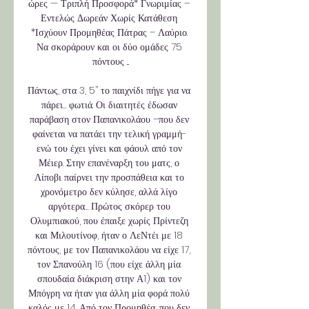
ώρες — Τριπλή Προσφορά* Γνωριμίας – 
Εντελώς Δωρεάν Χωρίς Κατάθεση 
*Ισχύουν Προμηθέας Πάτρας – Λαύριο. 
Να σκοράρουν και οι δύο ομάδες 75 
πόντους ...

Πάντως, στα 3, 5’’ το παιχνίδι πήγε για να 
πάρει… φωτιά. Οι διαιτητές έδωσαν 
παράβαση στον Παπανικολάου –που δεν 
φαίνεται να πατάει την τελική γραμμή- 
ενώ του έχει γίνει και φάουλ από τον 
Μέιερ. Στην επανέναρξη του ματς, ο 
Λίποβι παίρνει την προσπάθεια και το 
χρονόμετρο δεν κύλησε, αλλά λίγο 
αργότερα… Πρώτος σκόρερ του 
Ολυμπιακού, που έπαιξε χωρίς Πρίντεζη 
και Μιλουτίνοφ, ήταν ο ΛεΝτέι με 18 
πόντους, με τον Παπανικολάου να είχε 17, 
τον Σπανούλη 16 (που είχε άλλη μία 
σπουδαία διάκριση στην Α1) και τον 
Μπόγρη να ήταν για άλλη μία φορά πολύ 
καλός με 14. Από τον Προμηθέα, που δεν 