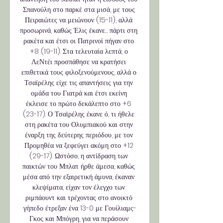
Σπανούλη στο παρκέ στα μισά, με τους 
Πειραιώτες να μειώνουν (15-11), αλλά 
προσωρινά, καθώς Έλις έκανε… πάρτι στη 
ρακέτα και έτσι οι Πατρινοί πήγαν στο 
+8 (19-11). Στα τελευταία λεπτά, ο 
ΛεΝτέι προσπάθησε να κρατήσει 
επιθετικά τους φιλοξενούμενους, αλλά ο 
Τσαϊρέλης είχε τις απαντήσεις για την 
ομάδα του Γιατρά και έτσι εκείνη 
έκλεισε το πρώτο δεκάλεπτο στο +6 
(23-17). Ο Τσαϊρέλης έκανε ό, τι ήθελε 
στη ρακέτα του Ολυμπιακού και στην 
έναρξη της δεύτερης περιόδου, με τον 
Προμηθέα να ξεφεύγει ακόμη στο +12 
(29-17). Ωστόσο, η αντίδραση των 
παικτών του Μπλατ ήρθε άμεσα, καθώς 
μέσα από την εξαιρετική άμυνα, έκαναν 
κλεψίματα, είχαν τον έλεγχο των 
ριμπάουντ και τρέχοντας στο ανοικτό 
γήπεδο έτρεξαν ένα 13-0 με Γουίλιαμς-
Γκος και Μπόγρη, για να περάσουν 