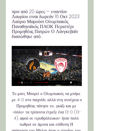
πριν από 20 ώρες — εναντίον 
Λαυρίου ειναι δωρεάν 16 Οκτ 2023 
Λαύριο Μαρούσι Ολυμπιακός 
Παναθηναϊκός ΠΑΟΚ Περιστέρι 
Προμηθέας Πατρών. Ο Λάνγκεβαϊν 
διασώθηκε από ...
Το ματς Μπορεί ο Ολυμπιακός να μπήκε 
με 4-0 στο παιχνίδι, αλλά στη συνέχεια ο 
Προμηθέας πάτησε το… γκάζι και με 
«όπλο» τα τρίποντα έτρεξε ένα 13-0 (13-
4), αφού οι «ερυθρόλευκοι» ήταν πολύ 
νωθροί σε άμυνα και επίθεση. Η 
απάντηση του Μπλατ ήταν η είσοδος του 