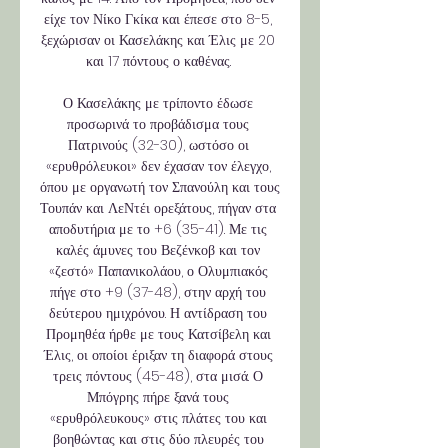
είχε τον Νίκο Γκίκα και έπεσε στο 8-5, 
ξεχώρισαν οι Κασελάκης και Έλις με 20 
και 17 πόντους ο καθένας. 

Ο Κασελάκης με τρίποντο έδωσε 
προσωρινά το προβάδισμα τους 
Πατρινούς (32-30), ωστόσο οι 
«ερυθρόλευκοι» δεν έχασαν τον έλεγχο, 
όπου με οργανωτή τον Σπανούλη και τους 
Τουπάν και ΛεΝτέι ορεξάτους, πήγαν στα 
αποδυτήρια με το +6 (35-41). Με τις 
καλές άμυνες του Βεζένκοβ και τον 
«ζεστό» Παπανικολάου, ο Ολυμπιακός 
πήγε στο +9 (37-48), στην αρχή του 
δεύτερου ημιχρόνου. Η αντίδραση του 
Προμηθέα ήρθε με τους Κατσίβελη και 
Έλις, οι οποίοι έριξαν τη διαφορά στους 
τρεις πόντους (45-48), στα μισά. Ο 
Μπόγρης πήρε ξανά τους 
«ερυθρόλευκους» στις πλάτες του και 
βοηθώντας και στις δύο πλευρές του 