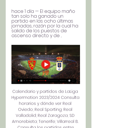
hace 1 día — El equipo maño 
tan solo ha ganado un 
partido en las ocho últimas 
jornadas, razón por la cual ha 
salido de los puestos de 
ascenso directo y de ...
Calendario y partidos de LaLiga 
Hypermotion 2023/2024 Consulta 
horarios y dónde ver Real 
Oviedo; Real Sporting; Real 
Valladolid; Real Zaragoza; SD 
Amorebieta; Tenerife; Villarreal B. 
Consulta los partidos entre.
