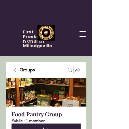
First
Presbyteria
n Church
Milledgeville
Groups
Food Pantry Group
Public
·
1 member