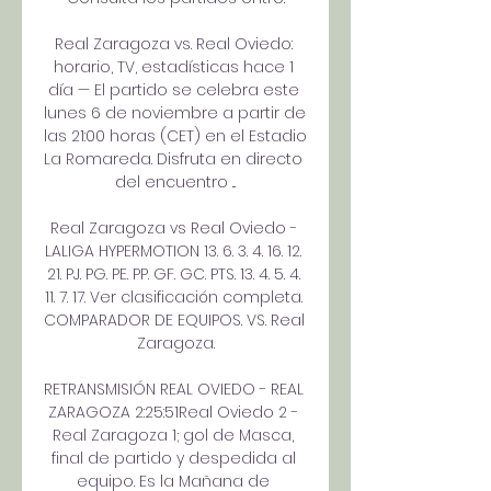
Real Zaragoza vs. Real Oviedo: 
horario, TV, estadísticas hace 1 
día — El partido se celebra este 
lunes 6 de noviembre a partir de 
las 21:00 horas (CET) en el Estadio 
La Romareda. Disfruta en directo 
del encuentro ...

Real Zaragoza vs Real Oviedo - 
LALIGA HYPERMOTION 13. 6. 3. 4. 16. 12. 
21. PJ. PG. PE. PP. GF. GC. PTS. 13. 4. 5. 4. 
11. 7. 17. Ver clasificación completa. 
COMPARADOR DE EQUIPOS. VS. Real 
Zaragoza.

RETRANSMISIÓN REAL OVIEDO - REAL 
ZARAGOZA 2:25:51Real Oviedo 2 - 
Real Zaragoza 1; gol de Masca, 
final de partido y despedida al 
equipo. Es la Mañana de 