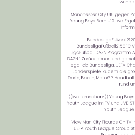
wunder
Manchester City U19 gegen Yo
Young Boys Bern U19 Live Erge
Inform
BundesligaFußball21:20F
BundesligaFußball21:50FC Vi
LigaFußball DAZN Programm: Al
DAZN 1 Zurücklehnen und genieß
egal, ob Bundesliga, UEFA Ch
Länderspiele. Zudem die größ
Darts, Boxen, MotoGP, Handball
rund um
((live fernsehen-)) Young Boys 
Youth League im TV und LIVE-ST
Youth League 
View Man City Fixtures On TV I
UEFA Youth League Group Sta
Premier League. T