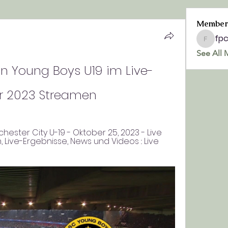
Member
fp
fpchurc
See All 
n Young Boys U19 im Live-
r 2023 Streamen
ster City U-19 - Oktober 25, 2023 - Live 
ive-Ergebnisse, News und Videos :: Live 