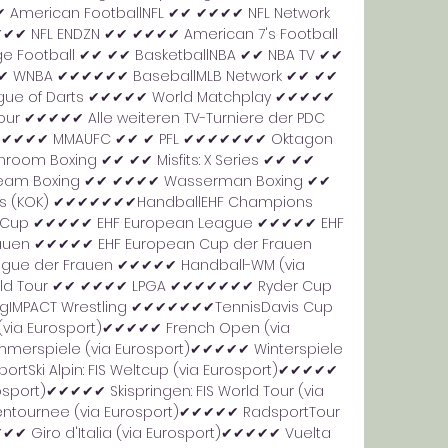
✔ American FootballNFL ✔✔ ✔✔✔✔ NFL Network 
 NFL ENDZN ✔✔ ✔✔✔✔ American 7's Football 
 Football ✔✔ ✔✔ BasketballNBA ✔✔ NBA TV ✔✔ 
✔✔ WNBA ✔✔✔✔✔✔ BaseballMLB Network ✔✔ ✔✔ 
ue of Darts ✔✔✔✔✔ World Matchplay ✔✔✔✔✔ 
r ✔✔✔✔✔ Alle weiteren TV-Turniere der PDC 
 ✔✔✔✔✔ MMAUFC ✔✔ ✔ PFL ✔✔✔✔✔✔✔ Oktagon 
m Boxing ✔✔ ✔✔ Misfits: X Series ✔✔ ✔✔ 
ream Boxing ✔✔ ✔✔✔✔ Wasserman Boxing ✔✔ 
gs (KOK) ✔✔✔✔✔✔✔HandballEHF Champions 
Cup ✔✔✔✔✔ EHF European League ✔✔✔✔✔ EHF 
auen ✔✔✔✔✔ EHF European Cup der Frauen 
ue der Frauen ✔✔✔✔✔ Handball-WM (via 
rld Tour ✔✔ ✔✔✔✔ LPGA ✔✔✔✔✔✔✔ Ryder Cup 
ngIMPACT Wrestling ✔✔✔✔✔✔✔TennisDavis Cup 
via Eurosport)✔✔✔✔✔ French Open (via 
erspiele (via Eurosport)✔✔✔✔✔ Winterspiele 
rtSki Alpin: FIS Weltcup (via Eurosport)✔✔✔✔✔ 
rosport)✔✔✔✔✔ Skispringen: FIS World Tour (via 
ntournee (via Eurosport)✔✔✔✔✔ RadsportTour 
✔✔ Giro d'Italia (via Eurosport)✔✔✔✔✔ Vuelta 