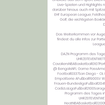
Live-Spielen und Highlights 
darüber hinaus auch mit Spitz
EHF European League, Feldhock
Golf, die wichtigsten Box
D
Das Weiterkommen vor Augen: 
findest du alle Infos zur Par
League 
DAZN Programm des Tages 
UHRZEITEVENTWET
CavaliersNBABasketball01:07Port
@ BengalsNFL Game PassAmeric
Football03:37San Diego - OL 
EmpoliSerie AFußball19:00SV W
Frauen-BundesligaFußball20:45F
CadizLaLigaFußball21:00Sarag
Programm des Tages im 
UHRZEITEVENTWE
HeatNBABasketball02:00