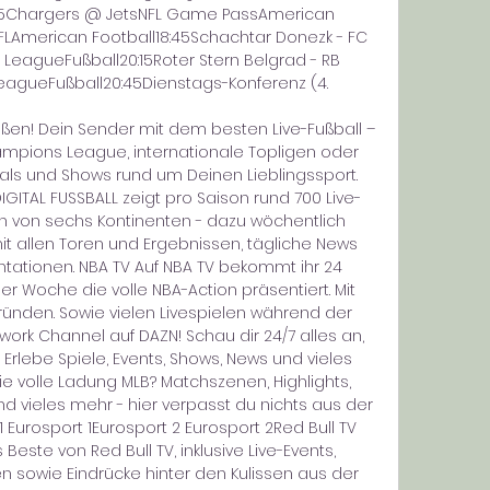
15Chargers @ JetsNFL Game PassAmerican 
FLAmerican Football18:45Schachtar Donezk - FC 
eagueFußball20:15Roter Stern Belgrad - RB 
agueFußball20:45Dienstags-Konferenz (4. 

ßen! Dein Sender mit dem besten Live-Fußball – 
ampions League, internationale Topligen oder 
nals und Shows rund um Deinen Lieblingssport. 
GITAL FUSSBALL zeigt pro Saison rund 700 Live-
 von sechs Kontinenten - dazu wöchentlich 
it allen Toren und Ergebnissen, tägliche News 
tionen. NBA TV Auf NBA TV bekommt ihr 24 
 Woche die volle NBA-Action präsentiert. Mit 
ünden. Sowie vielen Livespielen während der 
work Channel auf DAZN! Schau dir 24/7 alles an, 
 Erlebe Spiele, Events, Shows, News und vieles 
ie volle Ladung MLB? Matchszenen, Highlights, 
 vieles mehr - hier verpasst du nichts aus der 
 Eurosport 1Eurosport 2 Eurosport 2Red Bull TV 
este von Red Bull TV, inklusive Live-Events, 
sowie Eindrücke hinter den Kulissen aus der 