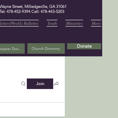
 Wayne Street, Milledgeville, GA 31061
Tel: 478-452-9394 Cell: 478-443-5203
etters/Weekly Bulletins
Youth
Ministries
More
Donate
Church Directory
Helene Disaster Donation
Join