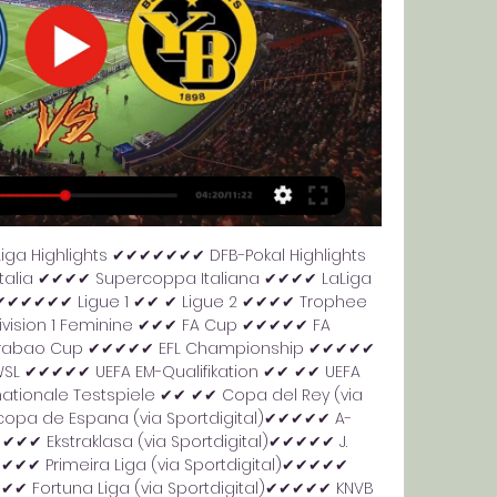
Liga Highlights ✔✔✔✔✔✔✔ DFB-Pokal Highlights 
alia ✔✔✔✔ Supercoppa Italiana ✔✔✔✔ LaLiga 
✔✔✔✔✔ Ligue 1 ✔✔ ✔ Ligue 2 ✔✔✔✔ Trophee 
ision 1 Feminine ✔✔✔ FA Cup ✔✔✔✔✔ FA 
rabao Cup ✔✔✔✔✔ EFL Championship ✔✔✔✔✔ 
L ✔✔✔✔✔ UEFA EM-Qualifikation ✔✔ ✔✔ UEFA 
ationale Testspiele ✔✔ ✔✔ Copa del Rey (via 
opa de Espana (via Sportdigital)✔✔✔✔✔ A-
✔✔✔ Ekstraklasa (via Sportdigital)✔✔✔✔✔ J. 
✔✔✔✔ Primeira Liga (via Sportdigital)✔✔✔✔✔ 
✔✔✔✔ Fortuna Liga (via Sportdigital)✔✔✔✔✔ KNVB 