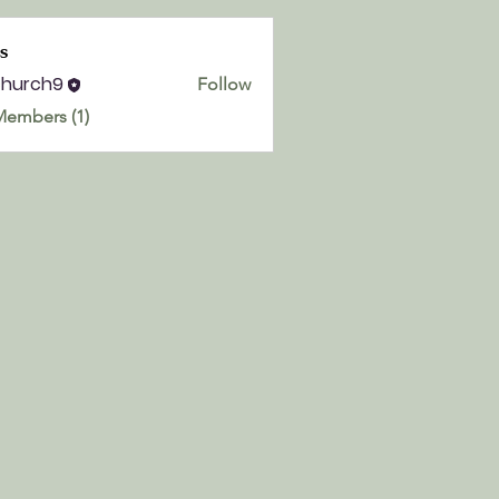
s
church9
Follow
h9
Members (1)