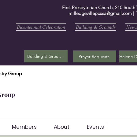
First Presbyterian Church, 210 South
milledgevillepcusa@gmail.com
| 
Bicentennial Celebration
Building & Grounds
Newsl
Building & Grounds
Prayer Requests
try Group
Group
Members
About
Events