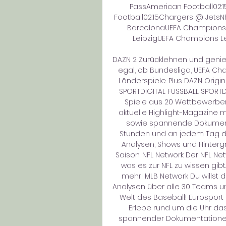
PassAmerican Football02:
Football02:15Chargers @ JetsN
BarcelonaUEFA Champions L
LeipzigUEFA Champions Le
DAZN 2 ​Zurücklehnen und genie
egal, ob Bundesliga, UEFA Ch
Länderspiele. Plus DAZN Origi
SPORTDIGITAL FUSSBALL SPORTDI
Spiele aus 20 Wettbewerben
aktuelle Highlight-Magazine m
sowie spannende Dokumenta
Stunden und an jedem Tag der
Analysen, Shows und Hintergr
Saison. NFL Network Der NFL Net
was es zur NFL zu wissen gibt.
mehr! MLB Network Du willst d
Analysen über alle 30 Teams und
Welt des Baseball! Eurosport 1
Erlebe rund um die Uhr das B
spannender Dokumentationen 