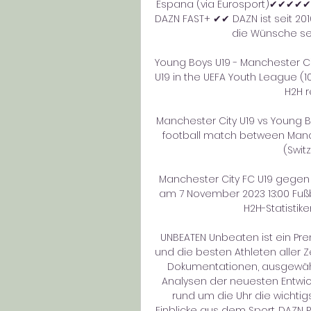
Espana (via Eurosport)✔✔✔✔✔ 
DAZN FAST+ ✔✔ DAZN ist seit 20
die Wünsche sei
Young Boys U19 - Manchester Ci
U19 in the UEFA Youth League (10
H2H r
Manchester City U19 vs Young Boy
football match between Manch
(Switz
Manchester City FC U19 gegen 
am 7 November 2023 13:00 Fußb
H2H-Statistik
UNBEATEN Unbeaten ist ein Pre
und die besten Athleten aller Ze
Dokumentationen, ausgewähl
Analysen der neuesten Entwic
rund um die Uhr die wichtig
Einblicke aus dem Sport. DAZN R