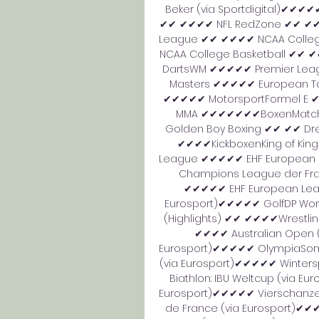
Beker (via Sportdigital)✔✔✔✔
✔✔ ✔✔✔✔ NFL RedZone ✔✔ ✔✔✔✔
League ✔✔ ✔✔✔✔ NCAA College
NCAA College Basketball ✔✔ 
DartsWM ✔✔✔✔✔ Premier Leag
Masters ✔✔✔✔✔ European Tou
✔✔✔✔✔ MotorsportFormel E
MMA ✔✔✔✔✔✔✔BoxenMatchroo
Golden Boy Boxing ✔✔ ✔✔ D
✔✔✔✔KickboxenKing of Kin
League ✔✔✔✔✔ EHF European 
Champions League der Fr
✔✔✔✔✔ EHF European Leag
Eurosport)✔✔✔✔✔ GolfDP Wo
(Highlights) ✔✔ ✔✔✔✔Wrestli
✔✔✔✔ Australian Open (
Eurosport)✔✔✔✔✔ OlympiaSomm
(via Eurosport)✔✔✔✔✔ Winterspo
Biathlon: IBU Weltcup (via Eu
Eurosport)✔✔✔✔✔ Vierschanze
de France (via Eurosport)✔✔✔