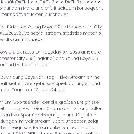
KanäleDAZN 1 ✔ ✔ DAZN 2 ✔ ✔ DAZN Rise ✔✔✔✔ 
16 auf dem Markt und erfüllt seitdem konsequent 
ner sportverrückten Zuschauer. 

ty U19 Match Young Boys U19 vs Manchester City 
/23/2023): Live score, stream, statistics match & 
esults on Tribuna.com.

s U19 07.11.2023 On Tuesday 07.11.2023 at 15:00, a 
ester City U19 (England) and Young Boys U19 
erland) will take place.

BSC Young Boys vor 1 Tag — Live-Stream online 
all, siehe Liveergebnisse Spielpaarungen und 
en der Teams auf Scores24.live!

mium-Sportsender, der die größten Ereignisse 
iten zeigt - wir feiern Champions. Mit originellen 
ten Live-Sportübertragungen und täglichen 
klungen im Mainstream-Sport. Unbeaten zeigt 
sten Ereignisse, Persönlichkeiten, Teams und 
ise Auf DAZN RISE erleben Fans eine Auswahl an 