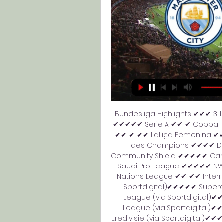
Bundesliga Highlights ✔✔✔ 3. 
✔✔✔✔✔ Serie A ✔✔ ✔ Coppa It
✔✔ ✔ ✔✔ LaLiga Femenina ✔✔
des Champions ✔✔✔✔ Div
Community Shield ✔✔✔✔✔ Ca
Saudi Pro League ✔✔✔✔✔ NWS
Nations League ✔✔ ✔✔ Intern
Sportdigital)✔✔✔✔✔ Superc
League (via Sportdigital)✔✔
League (via Sportdigital)✔
Eredivisie (via Sportdigital)✔