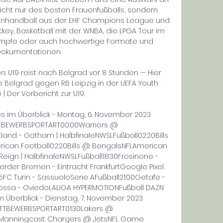
nicht nur des besten Frauenfußballs, sondern 
enhandball aus der EHF Champions League und 
ey, Basketball mit der WNBA, die LPGA Tour im 
kämpfe oder auch hochwertige Formate und 
okumentationen. 

U19 reist nach Belgrad vor 8 Stunden — Hier 
tie Belgrad gegen RB Leipzig in der UEFA Youth 
| Der Vorbericht zur U19.

im Überblick - Montag, 6. November 2023 
TBEWERBSPORTART00:00Warriors @ 
land - Gotham | HalbfinaleNWSLFußball02:20Bills 
an Football02:20Bills @ BengalsNFLAmerican 
Reign | HalbfinaleNWSLFußball18:30Frosinone - 
erder Bremen - Eintracht FrankfurtGoogle Pixel 
C Turin - SassuoloSerie AFußball21:00Getafe - 
ossa - OviedoLALIGA HYPERMOTIONFußball DAZN 
Überblick - Dienstag, 7. November 2023 
TTBEWERBSPORTART01:30Lakers @ 
Manningcast: Chargers @ JetsNFL Game 