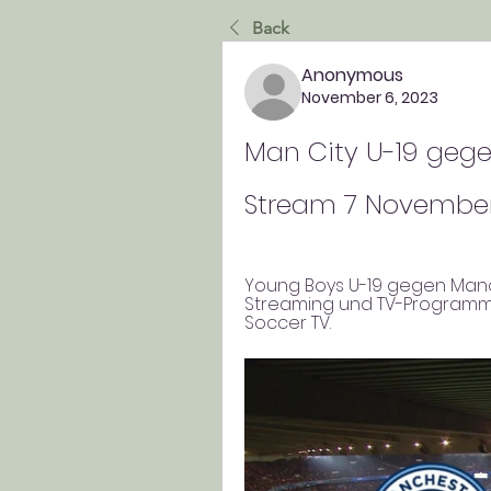
Back
Anonymous
November 6, 2023
Man City U-19 gege
Stream 7 Novembe
Young Boys U-19 gegen Manche
Streaming und TV-Programm, L
Soccer TV.