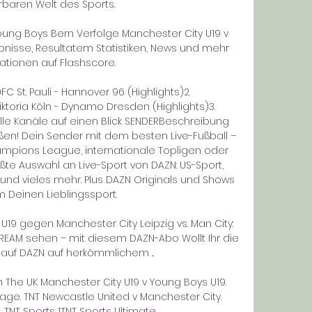
baren Welt des Sports. 

ung Boys Bern Verfolge Manchester City U19 v 
bnisse, Resultatem Statistiken, News und mehr 
ationen auf Flashscore.

C St. Pauli - Hannover 96 (Highlights)2. 
ktoria Köln - Dynamo Dresden (Highlights)3. 
le Kanäle auf einen Blick SENDERBeschreibung 
en! Dein Sender mit dem besten Live-Fußball – 
ampions League, internationale Topligen oder 
te Auswahl an Live-Sport von DAZN: US-Sport, 
 und vieles mehr. Plus DAZN Originals und Shows 
 Deinen Lieblingssport. 

U19 gegen Manchester City Leipzig vs. Man City: 
REAM sehen – mit diesem DAZN-Abo Wollt Ihr die 
auf DAZN auf herkömmlichem ...

n The UK Manchester City U19 v Young Boys U19. 
ge. TNT Newcastle United v Manchester City. 
NT Sports 1TNT Sports Ultimate ...
