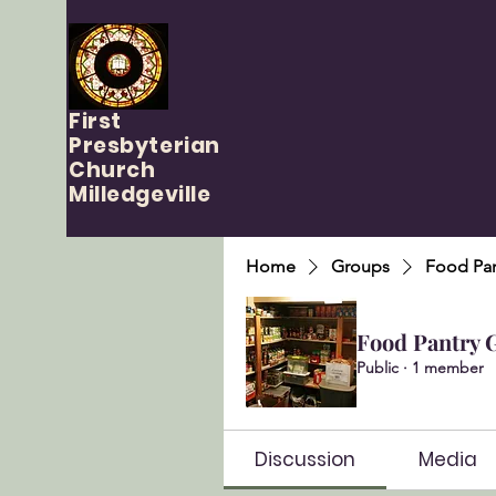
First
Presbyterian
Church
Milledgeville
Home
Groups
Food Pan
Food Pantry 
Public
·
1 member
Discussion
Media