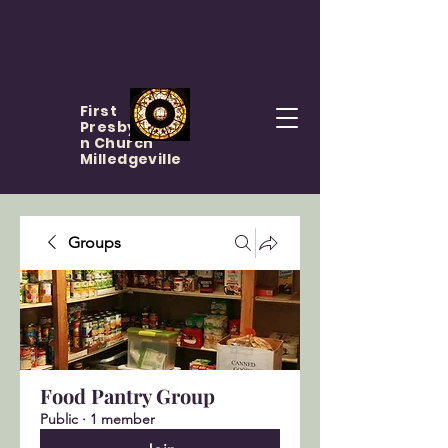
First
Presbyteria
n Church
Milledgeville
Groups
Food Pantry Group
Public
·
1 member