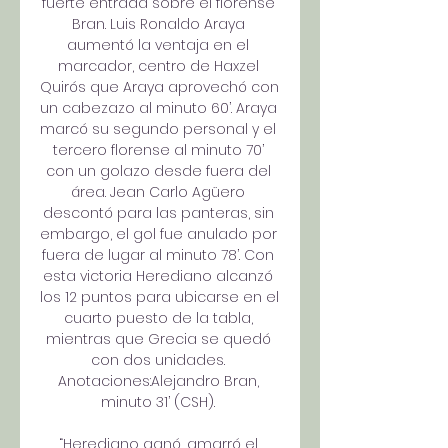
fuerte entrada sobre el florense 
Bran. Luis Ronaldo Araya 
aumentó la ventaja en el 
marcador, centro de Haxzel 
Quirós que Araya aprovechó con 
un cabezazo al minuto 60’. Araya 
marcó su segundo personal y el 
tercero florense al minuto 70’ 
con un golazo desde fuera del 
área. Jean Carlo Agüero 
descontó para las panteras, sin 
embargo, el gol fue anulado por 
fuera de lugar al minuto 78’. Con 
esta victoria Herediano alcanzó 
los 12 puntos para ubicarse en el 
cuarto puesto de la tabla, 
mientras que Grecia se quedó 
con dos unidades. 
Anotaciones:Alejandro Bran, 
minuto 31’ (CSH). 

“Herediano ganó, amarró el 