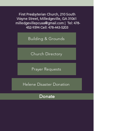
First Presbyterian Church, 210 South
Wayne Street, Milledgeville, GA 31061
milledgevillepcusa@gmail.com
| Tel:
478-
452-9394
Cell:
478-443-5203
Building & Grounds
Church Directory
Prayer Requests
Helene Disaster Donation
Donate