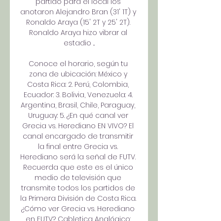
partido para el local los 
anotaron Alejandro Bran (31' 1T) y 
Ronaldo Araya (15' 2T y 25' 2T). 
Ronaldo Araya hizo vibrar al 
estadio ...

Conoce el horario, según tu 
zona de ubicación: México y 
Costa Rica: 2. Perú, Colombia, 
Ecuador: 3. Bolivia, Venezuela: 4. 
Argentina, Brasil, Chile, Paraguay, 
Uruguay: 5. ¿En qué canal ver 
Grecia vs. Herediano EN VIVO? El 
canal encargado de transmitir 
la final entre Grecia vs. 
Herediano será la señal de FUTV. 
Recuerda que este es el único 
medio de televisión que 
transmite todos los partidos de 
la Primera División de Costa Rica. 
¿Cómo ver Grecia vs. Herediano 
en FUTV? Cabletica Analógico: 