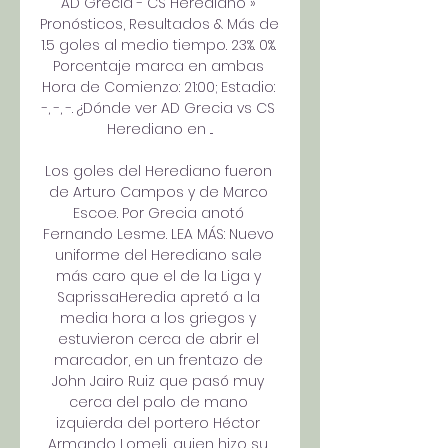
AD Grecia - CS Herediano » 
Pronósticos, Resultados & Más de 
1.5 goles al medio tiempo. 23%. 0%. 
Porcentaje marca en ambas 
Hora de Comienzo: 21:00; Estadio: 
-, -, -. ¿Dónde ver AD Grecia vs CS 
Herediano en ...

Los goles del Herediano fueron 
de Arturo Campos y de Marco 
Escoe. Por Grecia anotó 
Fernando Lesme. LEA MÁS: Nuevo 
uniforme del Herediano sale 
más caro que el de la Liga y 
SaprissaHeredia apretó a la 
media hora a los griegos y 
estuvieron cerca de abrir el 
marcador, en un frentazo de 
John Jairo Ruiz que pasó muy 
cerca del palo de mano 
izquierda del portero Héctor 
Armando Lomeli, quien hizo su 