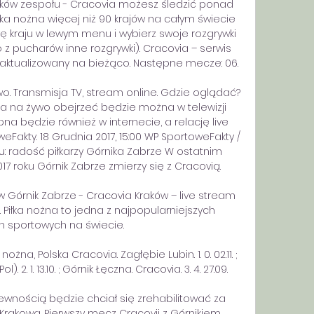
ików zespołu - Cracovia możesz śledzić ponad 
łka nożna więcej niż 90 krajów na całym świecie 
zwę kraju w lewym menu i wybierz swoje rozgrywki 
 z pucharów inne rozgrywki). Cracovia – serwis 
aktualizowany na bieżąco. Następne mecze: 06. 

o. Transmisja TV, stream online. Gdzie oglądać? 
a na żywo obejrzeć będzie można w telewizji 
na będzie również w internecie, a relację live 
Fakty. 18 Grudnia 2017, 15:00 WP SportoweFakty / 
iu: radość piłkarzy Górnika Zabrze W ostatnim 
17 roku Górnik Zabrze zmierzy się z Cracovią. 

w Górnik Zabrze - Cracovia Kraków – live stream 
. Piłka nożna to jedna z najpopularniejszych 
n sportowych na świecie.

żna, Polska Cracovia. Zagłębie Lubin. 1. 0. 02.11. ; 
. 2. 1. 13.10. ; Górnik Łęczna. Cracovia. 3. 4. 27.09.

ewnością będzie chciał się zrehabilitować za 
rakowa. Pierwszy mecz Cracovii z Górnikiem 