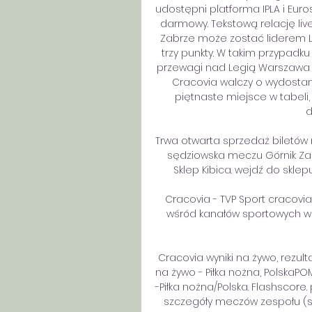
udostępni platforma IPLA i Euros
darmowy. Tekstową relację live
Zabrze może zostać liderem Lot
trzy punkty. W takim przypadk
przewagi nad Legią Warszawa i t
Cracovia walczy o wydostani
piętnaste miejsce w tabeli
d
Trwa otwarta sprzedaż biletów
sędziowska meczu Górnik Zabr
Sklep Kibica. wejdź do sklepu.
Cracovia - TVP Sport cracovia.
wśród kanałów sportowych w P
Cracovia wyniki na żywo, rezult
na żywo - Piłka nożna, PolskaPO
-Piłka nożna/Polska. Flashscore. 
szczegóły meczów zespołu (st