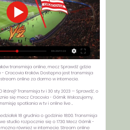
aków transmisja online, mecz Sprawdź gdzie 
- Cracovia Kraków. Dostępna jest transmisja 
 i stream online za darmo w internecie.

której? Transmisja tv i 30 sty 2023 — Sprawdź, o 
cznie się mecz Cracovia - Górnik. Wskazujemy, 
misję spotkania w tv i online live ...

działek 18 grudnia o godzinie 18:00. Transmisja 
e studio rozpocznie się o 17:30. Mecz Górnik - 
można również w internecie. Stream online 