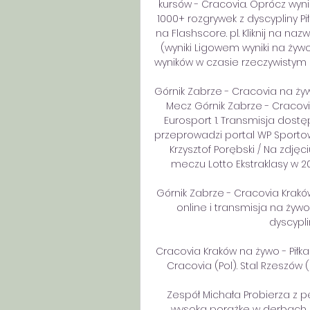
kursów - Cracovia. Oprócz wyn
1000+ rozgrywek z dyscypliny Pi
na Flashscore. pl. Kliknij na na
(wyniki Ligowem wyniki na żywo
wyników w czasie rzeczywistym 
Górnik Zabrze - Cracovia na żyw
Mecz Górnik Zabrze - Cracovi
Eurosport 1. Transmisja dostęp
przeprowadzi portal WP Sportowe
Krzysztof Porębski / Na zdjęc
meczu Lotto Ekstraklasy w 20
Górnik Zabrze - Cracovia Krakó
online i transmisja na żywo
dyscypli
Cracovia Kraków na żywo - Piłka no
Cracovia (Pol). Stal Rzeszów (Pol)
Zespół Michała Probierza z p
wysoką porażkę w derbach K