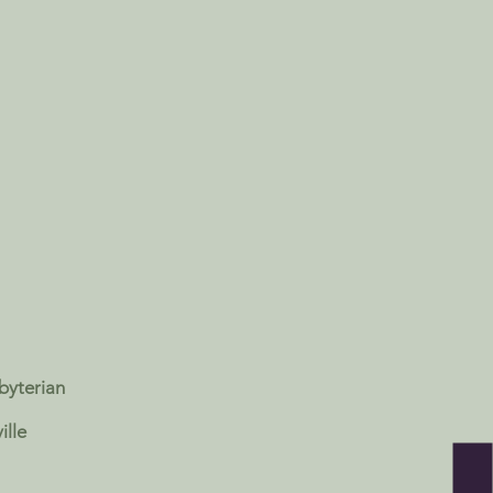
sbyterian
ille