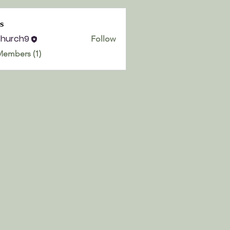
s
church9
Follow
h9
Members (1)