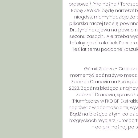
prasowe / Piłka nożna / Terazpas
Rapę ZAWSZE będę narzekał bo o
niegdys... mamy nadzieję że 
piłkarska raczej też się powinna
Drużyna hokejowa na pewno ni
sezonu zasadni... Ale trzeba wyc
totalny zjazd o ile hok... Pani
ileś lat temu podobne koszulk
Górnik Zabrze - Cracovia 
momentyŚledź na żywo mecz Pi
Zabrze i Cracovia na Eurosport
2023. Bądź na bieżąco z najno
Zabrze i Cracovia, sprawdź ak
Triumfatorzy w PKO BP Ekstrak
nagłówki z wiadomościami, wywi
Bądź na bieżąco z tym, co dziej
rozgrywkach. Wybierz Eurosport
- od piłki nożnej, po t