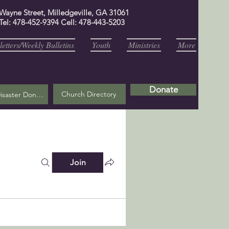
 Wayne Street, Milledgeville, GA 31061
Tel: 478-452-9394 Cell: 478-443-5203
etters/Weekly Bulletins
Youth
Ministries
More
Donate
Church Directory
Helene Disaster Donation
Join