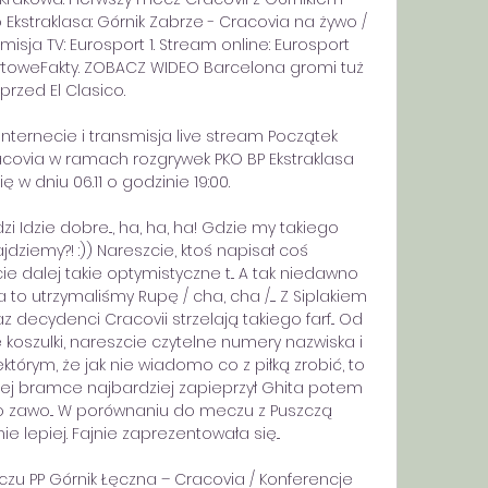
 Ekstraklasa: Górnik Zabrze - Cracovia na żywo / 
nsmisja TV: Eurosport 1. Stream online: Eurosport 
SportoweFakty. ZOBACZ WIDEO Barcelona gromi tuż 
przed El Clasico. 

nternecie i transmisja live stream Początek 
acovia w ramach rozgrywek PKO BP Ekstraklasa 
ę w dniu 06.11 o godzinie 19:00.

 Idzie dobre..., ha, ha, ha! Gdzie my takiego 
dziemy?! :)) Nareszcie, ktoś napisał coś 
e dalej takie optymistyczne t... A tak niedawno 
o utrzymaliśmy Rupę / cha, cha /..... Z Siplakiem 
z decydenci Cracovii strzelają takiego farf... Od 
oszulki, nareszcie czytelne numery nazwiska i 
którym, że jak nie wiadomo co z piłką zrobić, to 
conej bramce najbardziej zapieprzył Ghita potem 
 zawo... W porównaniu do meczu z Puszczą 
 lepiej. Fajnie zaprezentowała się... 

u PP Górnik Łęczna – Cracovia / Konferencje 