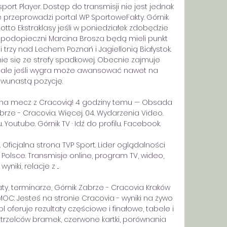
port Player. Dostęp do transmisji nie jest jednak 
 przeprowadzi portal WP SportoweFakty. Górnik 
to Ekstraklasy jeśli w poniedziałek zdobędzie 
u podopieczni Marcina Brosza będą mieli punkt 
rzy nad Lechem Poznań i Jagiellonią Białystok. 
e się ze strefy spadkowej. Obecnie zajmuje 
, ale jeśli wygra może awansować nawet na 
wunastą pozycję. 

 na mecz z Cracovią! 4 godziny temu — Obsada 
ze - Cracovia. Więcej. 04. Wydarzenia Video. 
 Youtube. Górnik TV · Idź do profilu. Facebook.

 Oficjalna strona TVP Sport. Lider oglądalności 
olsce. Transmisje online, program TV, wideo, 
wyniki, relacje z ...

aty, terminarze, Górnik Zabrze - Cracovia Kraków 
MOC: Jesteś na stronie Cracovia - wyniki na żywo 
pl oferuje rezultaty częściowe i finałowe, tabele i 
rzelców bramek, czerwone kartki, porównania 