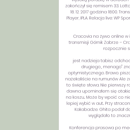
zakończył się remisem 3:3. Lotto
18. 12. 2017 godzina 18:00. Tra
Player, IPLA. Relacja live: WP 
Cracovia na żywo online w i
transmisji Górnik Zabrze – Cr
rozpocznie si
jest nadzieja tabisz odchodzi
drugiego,, menago" znaj
optymistycznego. Brawo. piszci
nażekaliście na rumunów Ale za t
to święte słowa. Nie pierwszy ra
dawna upominałem się otakie k
na koszu... Może by wpoić co nie
lepiej wybić w aut... Przy stra
Kakabadze. Ghita podał do
wyglądało to znacznie
Konferencja prasowa po mecz