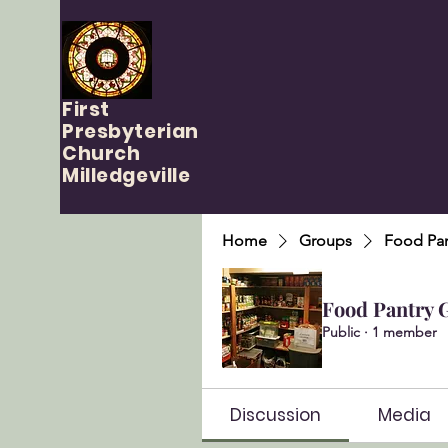
First
Presbyterian
Church
Milledgeville
Home
Groups
Food Pan
Food Pantry 
Public
·
1 member
Discussion
Media