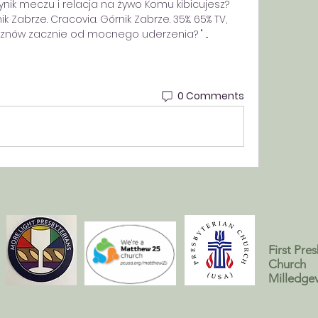
ynik meczu i relacja na żywo Komu kibicujesz? 
k Zabrze. Cracovia. Górnik Zabrze. 35%. 65% TV, 
 znów zacznie od mocnego uderzenia? " ...
0 Comments
First Pre
Church
Milledgev