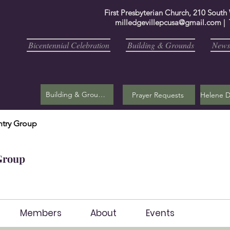
First Presbyterian Church, 210 South
milledgevillepcusa@gmail.com
| 
Bicentennial Celebration
Building & Grounds
Newsl
Building & Grounds
Prayer Requests
try Group
Group
Members
About
Events