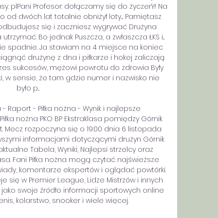
y. plPani Profesor: dołączamy się do życzeń!! Na 
d dwóch lat totalnie obniżył loty.... Pamiętasz 
odbudujesz się i zaczniesz wygrywać Drużyna 
 utrzymać. Bo jednak Puszcza, a zwłaszcza ŁKS i... 
e spadnie. Ja stawiam na 4 miejsce na koniec 
iągnąć drużynę z dna i piłkarze i hokej zaliczają 
 prezes sukcesów, mężowi powrotu do zdrowia Były 
i, w sensie, że tam gdzie numer i nazwisko nie 
było p... 

- Raport - Piłka nożna - Wynik i najlepsze 
łka nożna PKO BP Ekstraklasa pomiędzy Górnik 
. Mecz rozpoczyna się o 19:00 dnia 6 listopada 
wszymi informacjami dotyczącymi drużyn Górnik 
tualne Tabela, Wyniki, Najlepsi strzelcy oraz 
lasa. Fani Piłka nożna mogą czytać najświeższe 
ady, komentarze ekspertów i oglądać powtórki. 
e się w Premier League, Lidze Mistrzów i innych 
 jako swoje źródło informacji sportowych online 
enis, kolarstwo, snooker i wiele więcej. 
