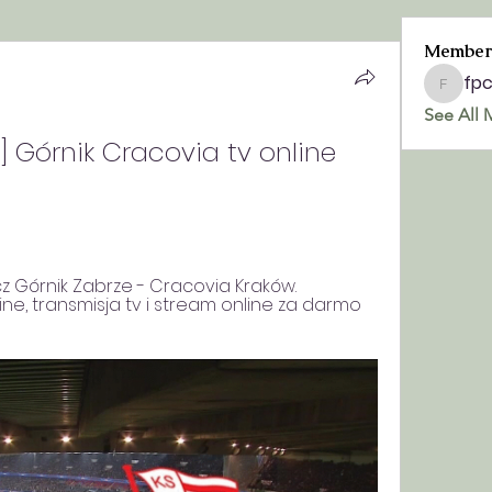
Member
fp
fpchurc
See All 
] Górnik Cracovia tv online 
Górnik Zabrze - Cracovia Kraków. 
ne, transmisja tv i stream online za darmo 