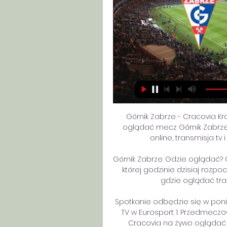
Górnik Zabrze - Cracovia Kr
oglądać mecz Górnik Zabrze 
online, transmisja tv
Górnik Zabrze. Gdzie oglądać? O 
której godzinie dzisiaj rozpo
gdzie oglądać trans
Spotkanie odbędzie się w ponie
TV w Eurosport 1. Przedmeczow
Cracovia na żywo oglądać 