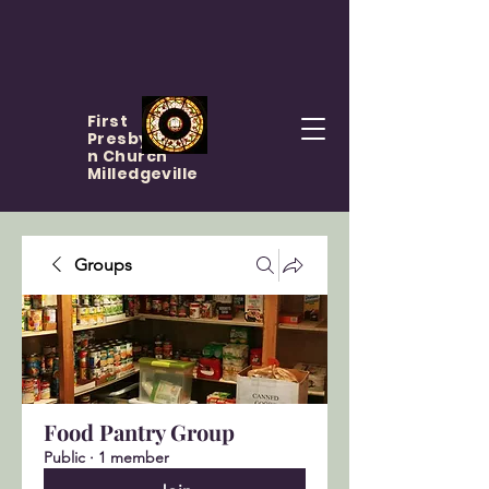
First
Presbyteria
n Church
Milledgeville
Groups
Food Pantry Group
Public
·
1 member