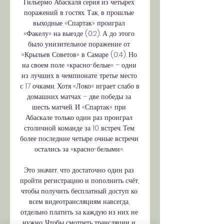
Гильермо Абаскаля серия из четырех 
поражений в гостях. Так, в прошлые 
выходные «Спартак» проиграл 
«Факелу» на выезде (0:2). А до этого 
было унизительное поражение от 
«Крыльев Советов» в Самаре (0:4). Но 
на своем поле «красно-белые» – одни 
из лучших в чемпионате: третье место 
с 17 очками. Хотя «Локо» играет слабо в 
домашних матчах – две победы за 
шесть матчей. И «Спартак» при 
Абаскале только один раз проиграл 
столичной команде за 10 встреч. Тем 
более последние четыре очные встречи 
остались за «красно-белыми». 

Это значит, что достаточно один раз 
пройти регистрацию и пополнить счёт, 
чтобы получить бесплатный доступ ко 
всем видеотрансляциям навсегда, 
отдельно платить за каждую из них не 
нужно. Чтобы смотреть трансляции и 