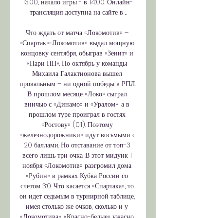
13:00, начало игры - в 14:00. Онлайн-
трансляция доступна на сайте в ...

Что ждать от матча «Локомотив» – 
«Спартак»«Локомотив» выдал мощную 
концовку сентября, обыграв «Зенит» и 
«Пари НН». Но октябрь у команды 
Михаила Галактионова вышел 
провальным – ни одной победы в РПЛ. 
В прошлом месяце «Локо» сыграл 
вничью с «Динамо» и «Уралом», а в 
прошлом туре проиграл в гостях 
«Ростову» (0:1). Поэтому 
«железнодорожники» идут восьмыми с 
20 баллами. Но отставание от топ-3 
всего лишь три очка. В этот мидуик 1 
ноября «Локомотив» разгромил дома 
«Рубин» в рамках Кубка России со 
счетом 3:0. Что касается «Спартака», то 
он идет седьмым в турнирной таблице, 
имея столько же очков, сколько и у 
«Локомотива». «Красно-белые» ужасно 