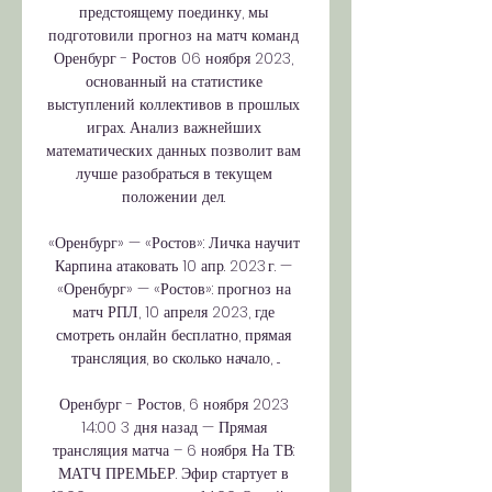
предстоящему поединку, мы 
подготовили прогноз на матч команд 
Оренбург - Ростов 06 ноября 2023, 
основанный на статистике 
выступлений коллективов в прошлых 
играх. Анализ важнейших 
математических данных позволит вам 
лучше разобраться в текущем 
положении дел. 

«Оренбург» — «Ростов»: Личка научит 
Карпина атаковать 10 апр. 2023 г. — 
«Оренбург» — «Ростов»: прогноз на 
матч РПЛ, 10 апреля 2023, где 
смотреть онлайн бесплатно, прямая 
трансляция, во сколько начало, ...

Оренбург - Ростов, 6 ноября 2023 
14:00 3 дня назад — Прямая 
трансляция матча – 6 ноября. На ТВ: 
МАТЧ ПРЕМЬЕР. Эфир стартует в 