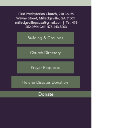
First Presbyterian Church, 210 South
Wayne Street, Milledgeville, GA 31061
milledgevillepcusa@gmail.com
| Tel:
478-
452-9394
Cell:
478-443-5203
Building & Grounds
Church Directory
Prayer Requests
Helene Disaster Donation
Donate