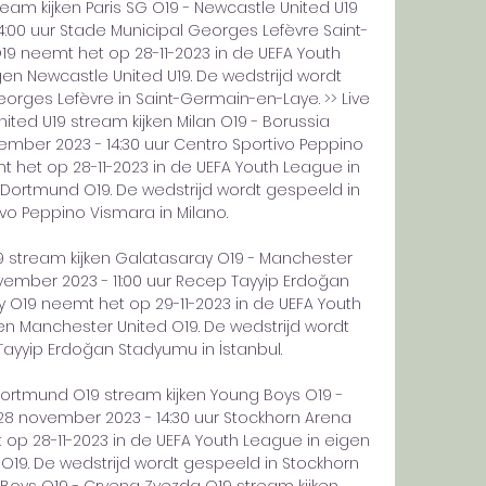
stream kijken Paris SG O19 - Newcastle United U19 
:00 uur Stade Municipal Georges Lefèvre Saint-
9 neemt het op 28-11-2023 in de UEFA Youth 
en Newcastle United U19. De wedstrijd wordt 
rges Lefèvre in Saint-Germain-en-Laye. >> Live 
ited U19 stream kijken Milan O19 - Borussia 
ber 2023 - 14:30 uur Centro Sportivo Peppino 
 het op 28-11-2023 in de UEFA Youth League in 
Dortmund O19. De wedstrijd wordt gespeeld in 
vo Peppino Vismara in Milano. 

 O19 stream kijken Galatasaray O19 - Manchester 
mber 2023 - 11:00 uur Recep Tayyip Erdoğan 
O19 neemt het op 29-11-2023 in de UEFA Youth 
n Manchester United O19. De wedstrijd wordt 
ayyip Erdoğan Stadyumu in İstanbul. 

 Dortmund O19 stream kijken Young Boys O19 - 
8 november 2023 - 14:30 uur Stockhorn Arena 
p 28-11-2023 in de UEFA Youth League in eigen 
19. De wedstrijd wordt gespeeld in Stockhorn 
g Boys O19 - Crvena Zvezda O19 stream kijken 