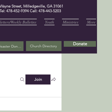
 Wayne Street, Milledgeville, GA 31061
Tel: 478-452-9394 Cell: 478-443-5203
etters/Weekly Bulletins
Youth
Ministries
More
Donate
Church Directory
Helene Disaster Donation
Join