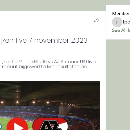
Member
fp
fpchurc
See All 
ijken live 7 november 2023
kunt u Molde FK U19 vs AZ Alkmaar U19 live 
 minuut bijgewerkte live resultaten en 