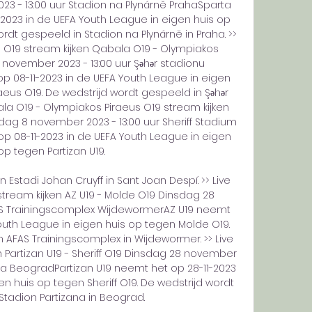
 - 13:00 uur Stadion na Plynárně PrahaSparta 
2023 in de UEFA Youth League in eigen huis op 
ordt gespeeld in Stadion na Plynárně in Praha. >> 
na O19 stream kijken Qabala O19 - Olympiakos 
ovember 2023 - 13:00 uur Şəhər stadionu 
 08-11-2023 in de UEFA Youth League in eigen 
eus O19. De wedstrijd wordt gespeeld in Şəhər 
bala O19 - Olympiakos Piraeus O19 stream kijken 
sdag 8 november 2023 - 13:00 uur Sheriff Stadium 
op 08-11-2023 in de UEFA Youth League in eigen 
op tegen Partizan U19. 

Estadi Johan Cruyff in Sant Joan Despí. >> Live 
stream kijken AZ U19 - Molde O19 Dinsdag 28 
AS Trainingscomplex WijdewormerAZ U19 neemt 
Youth League in eigen huis op tegen Molde O19. 
 AFAS Trainingscomplex in Wijdewormer. >> Live 
n Partizan U19 - Sheriff O19 Dinsdag 28 november 
ana BeogradPartizan U19 neemt het op 28-11-2023 
n huis op tegen Sheriff O19. De wedstrijd wordt 
tadion Partizana in Beograd. 
