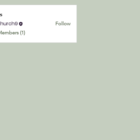
s
church9
Follow
h9
Members (1)