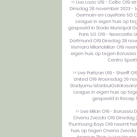
>> Live Lazio U19 - Celtic O19 
Dinsdag 28 november 2023 - 14
Germain-en-LayeParis SG O1
League in eigen huis op teg
gespeeld in Stade Municipal Geo
Paris SG O19 - Newcastle Un
Dortmund O19 Dinsdag 28 novem
Vismara MilanoMilan O19 neemt
eigen huis op tegen Borussia 
Centro Sporti
>> Live Partizan U19 - Sheriff
United O19 Woensdag 29 nove
Stadyumu İstanbulGalatasaray 
League in eigen huis op tege
gespeeld in Recep T
>> Live Milan O19 - Borussia
Crvena Zvezda O19 Dinsdag 2
ThunYoung Boys O19 neemt het o
huis op tegen Crvena Zvezda O
Arena in Thun. >> Live Youn