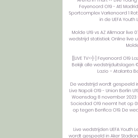
Feyenoord O19 - Atl. Madri
Sportcomplex Varkenoord 1 Rot
in de UEFA Youth 
Molde U19 vs AZ Alkmaar live 07
wedstrijd statistiek. Online live
Molde 
[[LIVE TV>>]-] Feyenoord O19 Lazi
Bekijk alle wedstrijduitslagen 
Lazio – Atalanta Be
De wedstrijd wordt gespeeld i
Live Napoli O19 - Union Berlin U
Woensdag 8 november 2023 - 12
Sociedad O19 neemt het op 08-
op tegen Benfica O19. De weds
Live wedstrijden UEFA Youth Le
wordt gespeeld in Aker Stadion i