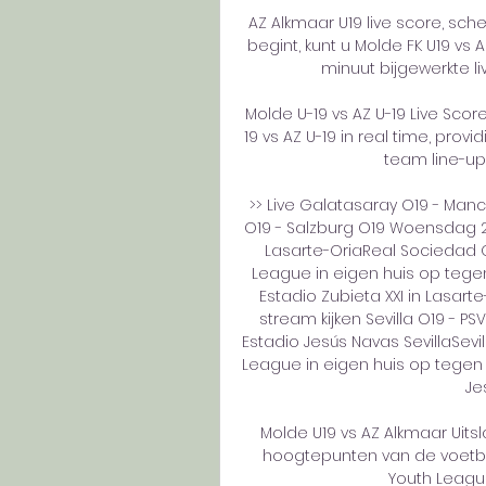
AZ Alkmaar U19 live score, sch
begint, kunt u Molde FK U19 vs 
minuut bijgewerkte live
Molde U-19 vs AZ U-19 Live Sco
19 vs AZ U-19 in real time, prov
team line-ups,
>> Live Galatasaray O19 - Manc
O19 - Salzburg O19 Woensdag 29
Lasarte-OriaReal Sociedad O
League in eigen huis op tegen
Estadio Zubieta XXI in Lasarte
stream kijken Sevilla O19 - P
Estadio Jesús Navas SevillaSevi
League in eigen huis op tegen P
Jes
Molde U19 vs AZ Alkmaar Uitsl
hoogtepunten van de voetbal
Youth Leagu