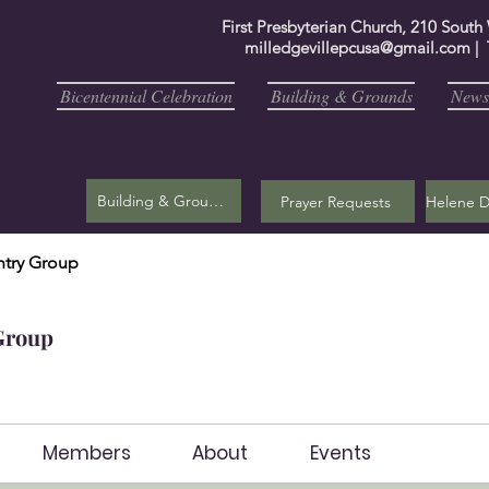
First Presbyterian Church, 210 South
milledgevillepcusa@gmail.com
| 
Bicentennial Celebration
Building & Grounds
Newsl
Building & Grounds
Prayer Requests
try Group
Group
Members
About
Events