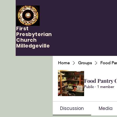
First
Presbyterian
Church
Milledgeville
Home
Groups
Food Pan
Food Pantry 
Public
·
1 member
Discussion
Media