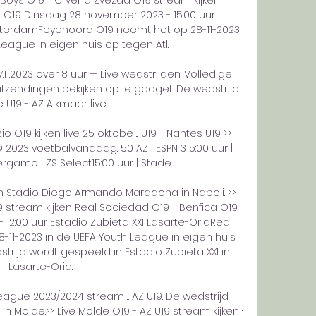
d O19 Dinsdag 28 november 2023 - 15:00 uur 
terdamFeyenoord O19 neemt het op 28-11-2023 
League in eigen huis op tegen Atl. 

.11.2023 over 8 uur — Live wedstrijden. Volledige 
 uitzendingen bekijken op je gadget. De wedstrijd 
U19 - AZ Alkmaar live ...

o O19 kijken live 25 oktobe ... U19 - Nantes U19 >> 
© 2023 voetbalvandaag. 50 AZ | ESPN 315:00 uur | 
rgamo | ZS Select15:00 uur | Stade ...

n Stadio Diego Armando Maradona in Napoli. >> 
19 stream kijken Real Sociedad O19 - Benfica O19 
:00 uur Estadio Zubieta XXI Lasarte-OriaReal 
11-2023 in de UEFA Youth League in eigen huis 
trijd wordt gespeeld in Estadio Zubieta XXI in 
Lasarte-Oria. 

ague 2023/2024 stream ... AZ U19. De wedstrijd 
n Molde.>> Live Molde O19 - AZ U19 stream kijken · 