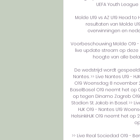
UEFA Youth League 202
Molde U19 vs AZ U19 Head to
resultaten van Molde U19
overwinningen en neder
Voorbeschouwing Molde O19 - AZ
live update stream op deze p
hoogte van alle belan
De wedstrijd wordt gespeeld i
Nantes. >> Live Nantes U19 - H
O19 Woensdag 8 november 2023 
BaselBasel O19 neemt het op 08
op tegen Dinamo Zagreb O19. 
Stadion St. Jakob in Basel. >> 
HJK O19 - Nantes U19 Woensd
HelsinkiHJK O19 neemt het op 2
op
>> Live Real Sociedad O19 - Ben