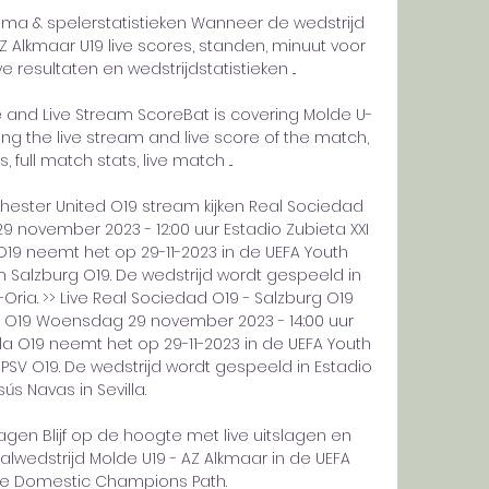
ema & spelerstatistieken Wanneer de wedstrijd 
AZ Alkmaar U19 live scores, standen, minuut voor 
 resultaten en wedstrijdstatistieken ...

re and Live Stream ScoreBat is covering Molde U-
iding the live stream and live score of the match, 
 full match stats, live match ...

hester United O19 stream kijken Real Sociedad 
 november 2023 - 12:00 uur Estadio Zubieta XXI 
19 neemt het op 29-11-2023 in de UEFA Youth 
 Salzburg O19. De wedstrijd wordt gespeeld in 
-Oria. >> Live Real Sociedad O19 - Salzburg O19 
SV O19 Woensdag 29 november 2023 - 14:00 uur 
lla O19 neemt het op 29-11-2023 in de UEFA Youth 
SV O19. De wedstrijd wordt gespeeld in Estadio 
ús Navas in Sevilla. 

agen Blijf op de hoogte met live uitslagen en 
wedstrijd Molde U19 - AZ Alkmaar in de UEFA 
e Domestic Champions Path.
