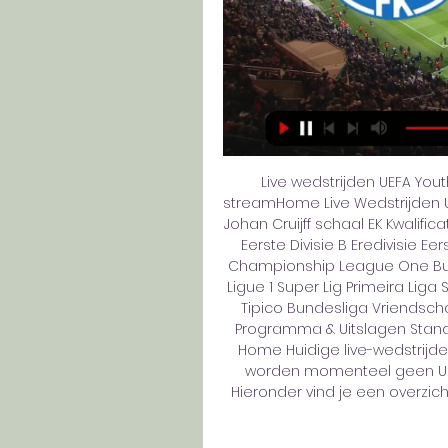
Live wedstrijden UEFA You
streamHome Live Wedstrijden U
Johan Cruijff schaal EK Kwalific
Eerste Divisie B Eredivisie Ee
Championship League One Bund
Ligue 1 Super Lig Primeira Lig
Tipico Bundesliga Vriendscha
Programma & Uitslagen Stand
Home Huidige live-wedstrijden 
worden momenteel geen UEFA
Hieronder vind je een overzich