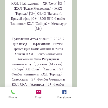
КХЛ. "Нефтехимик" - ХК "Сочи" [12+] 
ЖХЛ. "Белые Медведицы" - ЖКХ 
"Торпедо" [12+] 08:40 "На связи". 
Прямой эфир [6+] 13:05 15:15 Фонбет 
Чемпионат КХЛ. "Сибирь" - "Металлург" 
(Мг). 

Трансляция матча онлайн 11. 2023. 2 
дня назад — Нефтехимик - Витязь 
Трансляция матча онлайн 11. 2023: 
Хоккей: КХЛ - Континентальная 
Хоккейная Лига. Регулярный 
чемпионат тур. "Динамо" (Москва) - 
"Сибирь". ХК "Сочи" - "Спартак" [12+] 
Фонбет Чемпионат КХЛ. "Торпедо" - 
"Северсталь" [12+] Фонбет Чемпионат 
КХЛ. СКА - "Адмирал" [12+] Фонбет 
Чемпионат КХЛ. "Динамо" (Москва) - 
"Сибирь" [12+] 08:55 11:15 11:35 13:55 
Phone
Email
Facebook
ЖХЛ. "Агидель" - "Бирюса". 
