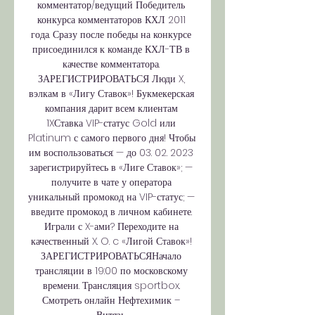
комментатор/ведущий Победитель 
конкурса комментаторов КХЛ 2011 
года. Сразу после победы на конкурсе 
присоединился к команде КХЛ-ТВ в 
качестве комментатора. 
ЗАРЕГИСТРИРОВАТЬСЯ Люди X, 
вэлкам в «Лигу Ставок»! Букмекерская 
компания дарит всем клиентам 
1XСтавка VIP-статус Gold или 
Platinum с самого первого дня! Чтобы 
им воспользоваться: — до 03. 02. 2023 
зарегистрируйтесь в «Лиге Ставок»; — 
получите в чате у оператора 
уникальный промокод на VIP-статус; — 
введите промокод в личном кабинете. 
Играли с X-ами? Переходите на 
качественный X. O. c «Лигой Ставок»! 
ЗАРЕГИСТРИРОВАТЬСЯНачало 
трансляции в 19:00 по московскому 
времени. Трансляция sportbox. 
Смотреть онлайн Нефтехимик – 