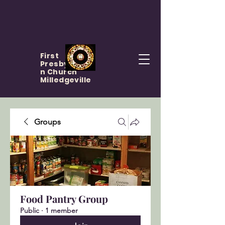
First
Presbyteria
n Church
Milledgeville
Groups
Food Pantry Group
Public
·
1 member