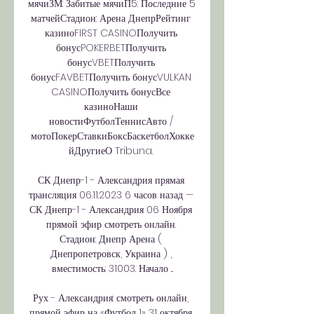
мячиЗМ: Забитые мячиП5: Последние 5 
матчейСтадион: Арена ДнепрРейтинг 
казиноFIRST CASINOПолучить 
бонусPOKERBETПолучить 
бонусVBETПолучить 
бонусFAVBETПолучить бонусVULKAN 
CASINOПолучить бонусВсе 
казиноНаши 
новостиФутболТеннисАвто / 
мотоПокерСтавкиБоксБаскетболХокке
йДругиеО Tribuna. 

СК Днепр-1 - Александрия прямая 
трансляция 06.11.2023 6 часов назад — 
СК Днепр-1 - Александрия 06 Ноября 
прямой эфир смотреть онлайн. 
Стадион: Днепр Арена ( 
Днепропетровск, Украина ) , 
вместимость: 31003. Начало ...

Рух - Александрия: смотреть онлайн, 
прямой эфир на «Футбол 1» 31 октября 