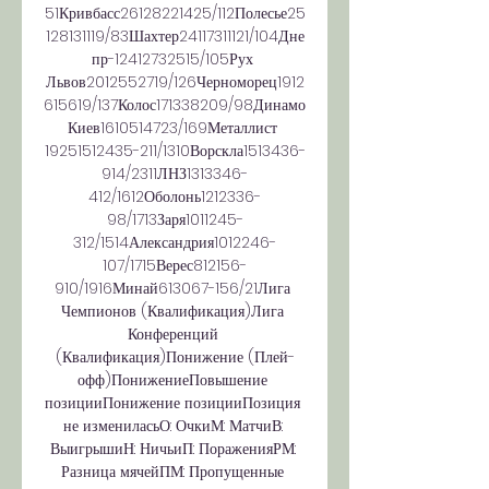
51Кривбасс26128221425/112Полесье25
128131119/83Шахтер24117311121/104Дне
пр-12412732515/105Рух 
Львов2012552719/126Черноморец1912
615619/137Колос171338209/98Динамо 
Киев1610514723/169Металлист 
19251512435-211/1310Ворскла1513436-
914/2311ЛНЗ1313346-
412/1612Оболонь1212336-
98/1713Заря1011245-
312/1514Александрия1012246-
107/1715Верес812156-
910/1916Минай613067-156/21Лига 
Чемпионов (Квалификация)Лига 
Конференций 
(Квалификация)Понижение (Плей-
офф)ПонижениеПовышение 
позицииПонижение позицииПозиция 
не измениласьО: ОчкиМ: МатчиВ: 
ВыигрышиН: НичьиП: ПораженияРМ: 
Разница мячейПМ: Пропущенные 