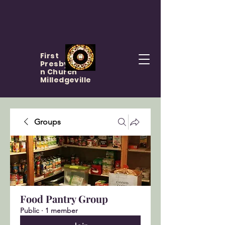
First
Presbyteria
n Church
Milledgeville
Groups
Food Pantry Group
Public
·
1 member