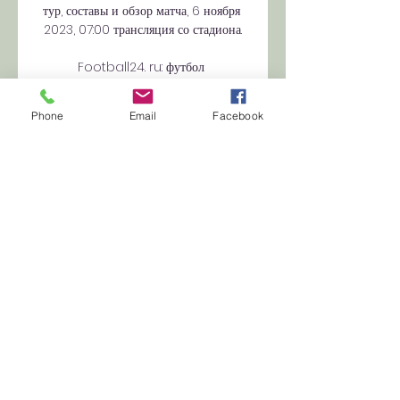
тур, составы и обзор матча, 6 ноября 
2023, 07:00 трансляция со стадиона.

Football24. ru: футбол 
сегодняАлександрия - Шахтёр: 
смотреть онлайн, прямой эфир на 
Phone
Email
Facebook
«Футбол 2» 11 декабря 2021 11 декабря 
2021, 12:15Футбол онлайнПрямая 
трансляция «Александрия» - «Шахтёр» 
пройдёт на телеканале «Футбол 2», 
прямой эфир начнется в 15:00 (МСК). 
Александрия - Минай: смотреть 
онлайн, прямой эфир на «Футбол 1» 4 
декабря 2021 5 декабря 2021, 
17:00Футбол онлайнПрямая трансляция 
«Александрия» - «Минай» пройдёт на 
телеканале «Футбол 1», прямой эфир 
начнется в 18:00 (МСК). Александрия - 
Заря: смотреть онлайн, прямой эфир на 
«Футбол 1» 29 ноября 2021 29 ноября 
2021, 14:25Футбол онлайнПрямая 