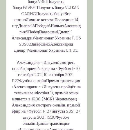
бонусVBETПолучить 
бонусFAVBETПолучить бонусVULKAN 
CASINOПолучить бонусВсе 
казиноЛичные встречиПоследние 14 
игрДнепр-13Победы6НичьихАлександ
рия5Побед1Завершен1Днепр-1 
АлександрияЧемпионат Украины. 11. 05. 
20232Завершен2Александрия 
Днепр-1Чемпионат Украины. 04. 03. 

Александрия - Ингулец: смотреть 
онлайн, прямой эфир на «Футбол 1» 10 
сентября 2021 10 сентября 2021, 
11:22Футбол онлайнПрямая трансляция 
«Александрия» - «Ингулец» пройдёт на 
телеканале «Футбол 1», прямой эфир 
начнется в 19:30 (МСК). Черноморец - 
Александрия: смотреть онлайн, прямой 
эфир на «Футбол 1» 27 августа 2021 27 
августа 2021, 12:28Футбол 
онлайнПрямая трансляция 
«Черноморец» - «Александрия» 