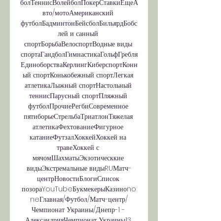
болТеннисВолейболПокерСтавкиЕщеА
вто/мотоАмериканский 
футболБадминтонБейсболБильярдБобс
лей и санный 
спортБорьбаВелоспортВодные виды 
спортаГандболГимнастикаГольфГребля
ЕдиноборстваКерлингКиберспортКонн
ый спортКонькобежный спортЛегкая 
атлетикаЛыжный спортНастольный 
теннисПарусный спортПляжный 
футболПрочиеРегбиСовременное 
пятиборьеСтрельбаТриатлонТяжелая 
атлетикаФехтованиеФигурное 
катаниеФутзалХоккейХоккей на 
травеХоккей с 
мячомШахматыЭкзотическкие 
видыЭкстремальные видыRUМатч-
центрНовостиБлогиСписок 
позораYouTubeБукмекерыКазиноno
neГлавная/Футбол/Матч-центр/
Чемпионат Украины/Днепр-1 - 
АлександрияЧемпионат Украины13 