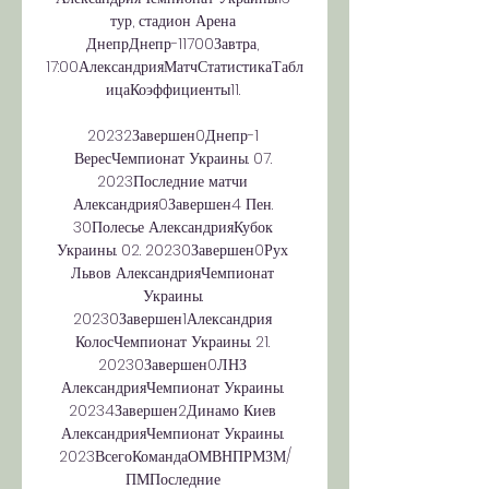
тур, стадион Арена 
ДнепрДнепр-11700Завтра, 
17:00АлександрияМатчСтатистикаТабл
ицаКоэффициенты11. 

20232Завершен0Днепр-1 
ВересЧемпионат Украины. 07. 
2023Последние матчи 
Александрия0Завершен4 Пен. 
30Полесье АлександрияКубок 
Украины. 02. 20230Завершен0Рух 
Львов АлександрияЧемпионат 
Украины. 
20230Завершен1Александрия 
КолосЧемпионат Украины. 21. 
20230Завершен0ЛНЗ 
АлександрияЧемпионат Украины. 
20234Завершен2Динамо Киев 
АлександрияЧемпионат Украины. 
2023ВсегоКомандаОМВНПРМЗМ/
ПМПоследние 