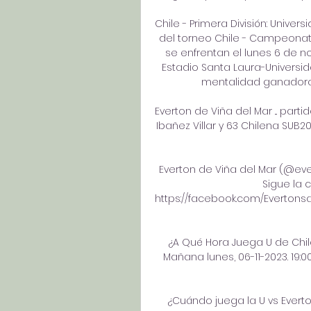
Chile - Primera División: Univer
del torneo Chile - Campeonato
se enfrentan el lunes 6 de no
Estadio Santa Laura-Universid
mentalidad ganadora y
Everton de Viña del Mar ... part
Ibañez Villar y 63 Chilena SUB2
Everton de Viña del Mar (@evert
Sigue la 
https://facebook.com/Everton
¿A Qué Hora Juega U de Chile?
Mañana lunes, 06-11-2023. 19:0
¿Cuándo juega la U vs Everto