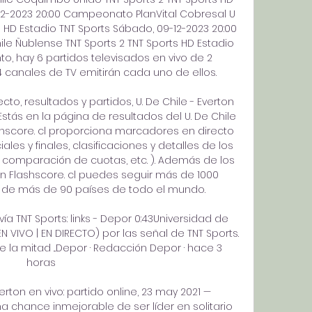
12-2023 20:00 Campeonato PlanVital Cobresal U 
s HD Estadio TNT Sports Sábado, 09-12-2023 20:00 
e Ñublense TNT Sports 2 TNT Sports HD Estadio 
, hay 6 partidos televisados en vivo de 2 
 canales de TV emitirán cada uno de ellos. 

to, resultados y partidos, U. De Chile - Everton 
 Estás en la página de resultados del U. De Chile 
ashscore. cl proporciona marcadores en directo 
iales y finales, clasificaciones y detalles de los 
, comparación de cuotas, etc. ). Además de los 
 en Flashscore. cl puedes seguir más de 1000 
 de más de 90 países de todo el mundo. 

 vía TNT Sports: links - Depor 0:43Universidad de 
EN VIVO | EN DIRECTO) por las señal de TNT Sports. 
e la mitad ...Depor · Redacción Depor · hace 3 
horas

erton en vivo: partido online, 23 may 2021 — 
a chance inmejorable de ser líder en solitario 