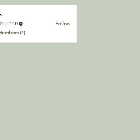
s
church9
Follow
h9
Members (1)