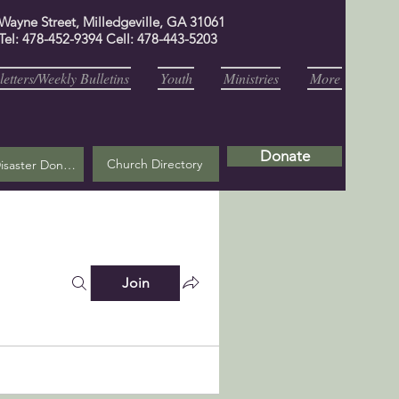
 Wayne Street, Milledgeville, GA 31061
Tel: 478-452-9394 Cell: 478-443-5203
etters/Weekly Bulletins
Youth
Ministries
More
Donate
Church Directory
Helene Disaster Donation
Join