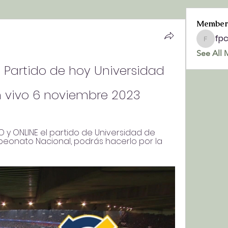
Member
fp
fpchurc
See All 
)) Partido de hoy Universidad 
n vivo 6 noviembre 2023
O y ONLINE el partido de Universidad de 
peonato Nacional, podrás hacerlo por la 