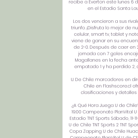
recibe a Everton este lunes 6 d
en el Estadio Santa Lau
Los dos vencieron a sus rival
triunfo. ¡Disfruta lo mejor de n
celular, smart tv, tablet y no
viene de ganar en su encuent
de 2-0. Después de caer en 2
jornada con 7 goles encajad
Magallanes en la fecha anter
empatado 1 y ha perdido 2, co
U. De Chile: marcadores en dir
Chile en Flashscore.cl o
clasificaciones y detalles 
¿A Qué Hora Juega U de Chile? 
19:00 Campeonato PlanVital U 
Estadio TNT Sports Sábado, 11-
U de Chile TNT Sports 2 TNT Spor
Copa Zapping U de Chile Huach
Campeonato PlanVital U de Chi