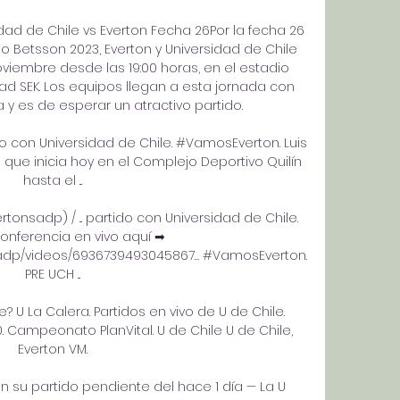
sidad de Chile vs Everton Fecha 26Por la fecha 26 
 Betsson 2023, Everton y Universidad de Chile 
viembre desde las 19:00 horas, en el estadio 
ad SEK. Los equipos llegan a esta jornada con 
 es de esperar un atractivo partido. 

ido con Universidad de Chile. #VamosEverton. Luis 
0 que inicia hoy en el Complejo Deportivo Quilín 
hasta el ...

onsadp) / ... partido con Universidad de Chile. 
conferencia en vivo aquí ➡ 
sadp/videos/6936739493045867… #VamosEverton. 
PRE UCH ...

 U La Calera. Partidos en vivo de U de Chile. 
0. Campeonato PlanVital. U de Chile U de Chile, 
Everton VM.

n su partido pendiente del hace 1 día — La U 