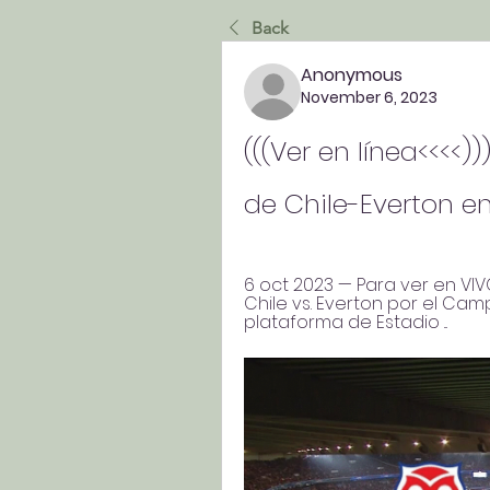
Back
Anonymous
November 6, 2023
(((Ver en línea<<<<)
de Chile-Everton e
6 oct 2023 — Para ver en VIV
Chile vs. Everton por el Cam
plataforma de Estadio ...