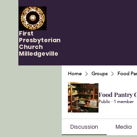
First
Presbyterian
Church
Milledgeville
Home
Groups
Food Pan
Food Pantry 
Public
·
1 member
Discussion
Media