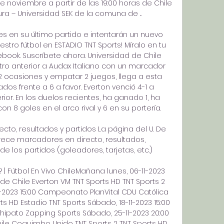
e noviembre a partir de las 19:00 horas de Chile 
ra – Universidad SEK de la comuna de ...

es en su último partido e intentarán un nuevo 
uestro fútbol en ESTADIO TNT Sports! Míralo en tu 
tebook. Suscríbete ahora. Universidad de Chile 
ro anterior a Audax Italiano con un marcador 
 ocasiones y empatar 2 juegos, llega a esta 
os frente a 6 a favor. Everton venció 4-1 a 
ior. En los duelos recientes, ha ganado 1, ha 
n 8 goles en el arco rival y 6 en su portería. 

ecto, resultados y partidos La página del U. De 
frece marcadores en directo, resultados, 
de los partidos (goleadores, tarjetas, etc.)

| Fútbol En Vivo ChileMañana lunes, 06-11-2023 
de Chile Everton VM TNT Sports HD TNT Sports 2 
11-2023 15:00 Campeonato PlanVital CDU Católica 
ts HD Estadio TNT Sports Sábado, 18-11-2023 15:00 
ipato Zapping Sports Sábado, 25-11-2023 20:00 
le Coquimbo Unido TNT Sports 2 TNT Sports HD 