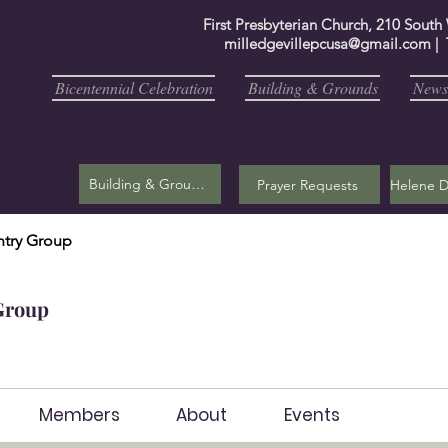
First Presbyterian Church, 210 South
milledgevillepcusa@gmail.com
| 
Bicentennial Celebration
Building & Grounds
Newsl
Building & Grounds
Prayer Requests
try Group
Group
Members
About
Events