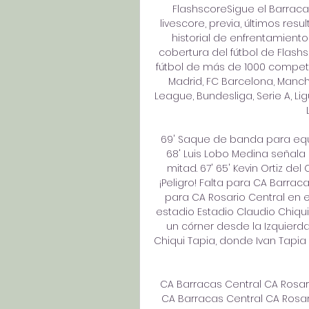
FlashscoreSigue el Barracas 
livescore, previa, últimos resu
historial de enfrentamientos
cobertura del fútbol de Flashs
fútbol de más de 1000 competic
Madrid, FC Barcelona, Manche
League, Bundesliga, Serie A, L
69' Saque de banda para equi
68' Luis Lobo Medina señala 
mitad. 67' 65' Kevin Ortiz del 
¡Peligro! Falta para CA Barrac
para CA Rosario Central en el
estadio Estadio Claudio Chiqui
un córner desde la Izquierda
Chiqui Tapia, donde Ivan Tapia
CA Barracas Central CA Rosari
CA Barracas Central CA Rosari