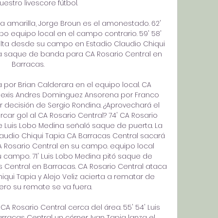
estro livescore fútbol.

a amarilla, Jorge Broun es el amonestado. 62' 
 equipo local en el campo contrario. 59' 58' 
alta desde su campo en Estadio Claudio Chiqui 
la saque de banda para CA Rosario Central en 
Barracas. 

 por Brian Calderara en el equipo local. CA 
lexis Andres Dominguez Ansorena por Franco 
r decisión de Sergio Rondina. ¿Aprovechará el 
ar gol al CA Rosario Central? 74' CA Rosario 
e Luis Lobo Medina señaló saque de puerta. La 
laudio Chiqui Tapia CA Barracas Central sacará 
CA Rosario Central en su campo. equipo local 
campo. 71' Luis Lobo Medina pitó saque de 
s Central en Barracas. CA Rosario Central ataca 
qui Tapia y Alejo Veliz acierta a rematar de 
ro su remate se va fuera. 

A Rosario Central cerca del área. 55' 54' Luis 
acas Central un córner. Ivan Tapia lanza el 