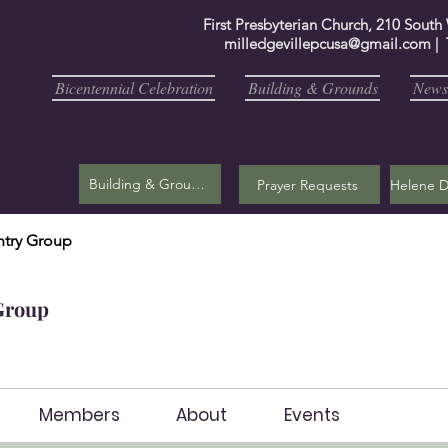
First Presbyterian Church, 210 South
milledgevillepcusa@gmail.com
| 
Bicentennial Celebration
Building & Grounds
Newsl
Building & Grounds
Prayer Requests
try Group
Group
Members
About
Events