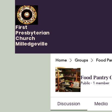
First
Presbyterian
Church
Milledgeville
Home
Groups
Food Pan
Food Pantry 
Public
·
1 member
Discussion
Media