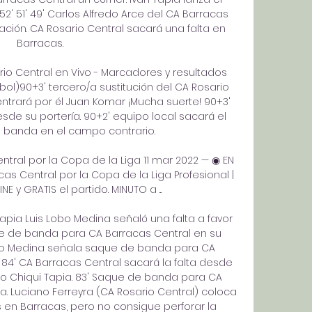
2' 51' 49' Carlos Alfredo Arce del CA Barracas 
ión. CA Rosario Central sacará una falta en 
Barracas. 

io Central en Vivo - Marcadores y resultados 
tbol)90+3' tercero/a sustitución del CA Rosario 
entrará por él Juan Komar ¡Mucha suerte! 90+3' 
de su portería. 90+2' equipo local sacará el 
 banda en el campo contrario. 

ntral por la Copa de la Liga 11 mar 2022 — ◉ EN 
cas Central por la Copa de la Liga Profesional | 
NE y GRATIS el partido. MINUTO a ...

Tapia Luis Lobo Medina señaló una falta a favor 
ue de banda para CA Barracas Central en su 
bo Medina señala saque de banda para CA 
84' CA Barracas Central sacará la falta desde 
o Chiqui Tapia. 83' Saque de banda para CA 
. Luciano Ferreyra (CA Rosario Central) coloca 
s en Barracas, pero no consigue perforar la 