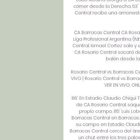
córner desde la Derecha. 53' 5
Central recibe una amonestac
CA Barracas Central CA Rosar
Liga Profesional Argentina (fú
Central. Ismael Cortez sale y 
CA Rosario Central sacará des
balón desde la
Rosario Central vs. Barracas Ce
VIVO | Rosario Central vs. Barra
VER EN VIVO, ONLI
86' En Estadio Claudio Chiqui 
de CA Rosario Central. saq
propio campo. 85' Luis Lo
Barracas Central en Barracas. 
su campo en Estadio Claudi
Barracas Central cerca del área
un chut entre los tres palo