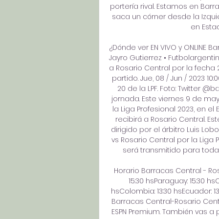
portería rival. Estamos en Barr
saca un córner desde la Izquie
en Estad
¿Dónde ver EN VIVO y ONLINE Barr
Jayro Gutierrez • Futbolargentin
a Rosario Central por la fecha 
partido. Jue, 08 / Jun / 2023 10
20 de la LPF. Foto: Twitter @
jornada. Este viernes 9 de may
la Liga Profesional 2023, en el
recibirá a Rosario Central. Es
dirigido por el árbitro Luis Lo
vs Rosario Central por la Liga 
será transmitido para toda 
Horario Barracas Central - Rosa
15:30 hsParaguay: 15:30 hsCh
hsColombia: 13:30 hsEcuador: 13:
Barracas Central-Rosario Centr
ESPN Premium. También vas a p