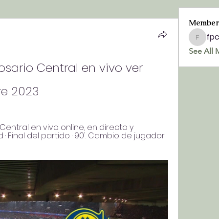
Member
fp
fpchurc
See All 
sario Central en vivo ver 
re 2023
entral en vivo online, en directo y 
 Final del partido · 90'. Cambio de jugador. 