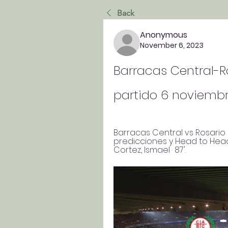
Back
Anonymous
November 6, 2023
Barracas Central-Ro
partido 6 noviemb
Barracas Central vs Rosario C
predicciones y Head to Head ·
Cortez, Ismael · 87'.