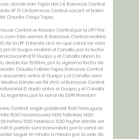
acas, donde Ivan Tapia del CA Barracas Central 
rda. 81' El CA Barracas Central sacará el balón 
io Claudio Chiqui Tapia. 

acas Central vs Rosario Central por la LPF? Por: 
o. com Este viernes 8, Barracas Central recibirá 
20 de la LPF. Enterate acá en qué canal ver este 
:00 pm El Guapo recibirá al Canalla, por la fecha 
barracascentral El Guapo y el Canalla abren la 
o, desde las 15:30hrs, por la vigésima fecha de 
 Estadio Claudio Fabián Tapia, Barracas Central 
te encuentro entre el Guapo y el Canalla, será 
bo Medina Dónde ver EN VIVO el Barracas Central 
Profesional El duelo entre el Guapo y el Canalla 
la Argentina, por la señal de ESPN Premium. 

rio Central, según paísBrasil: 15:30 hsUruguay: 
ile: 15:30 hsVenezuela: 14:30 hsBolivia: 14:30 
30 hsPerú: 13:30 hsMéxico: 12:30 hs¿Por dónde ver 
al? El partido será transmitido por la señal de 
oder seguir el minuto a minuto por la web de 