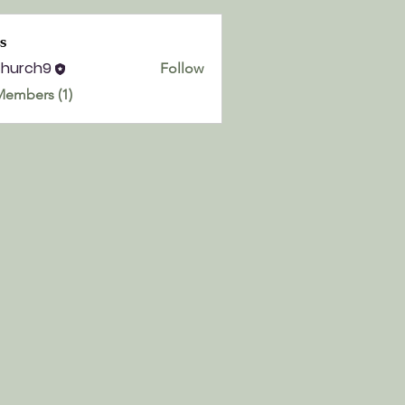
s
church9
Follow
h9
Members (1)