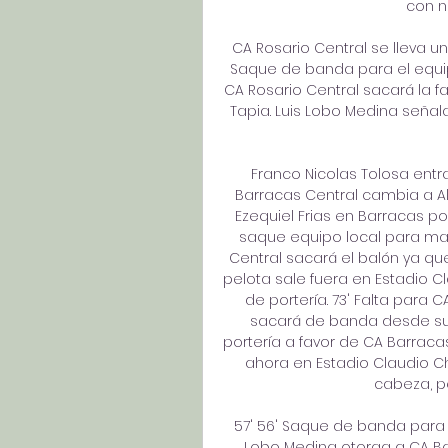
con nu
CA Rosario Central se lleva un
Saque de banda para el equipo
CA Rosario Central sacará la f
Tapia. Luis Lobo Medina seña
Franco Nicolas Tolosa entra
Barracas Central cambia a A
Ezequiel Frias en Barracas po
saque equipo local para marc
Central sacará el balón ya qu
pelota sale fuera en Estadio C
de portería. 73' Falta para 
sacará de banda desde su 
portería a favor de CA Barraca
ahora en Estadio Claudio Chi
cabeza, pe
57' 56' Saque de banda para C
Lobo Medina otorga a CA Barr