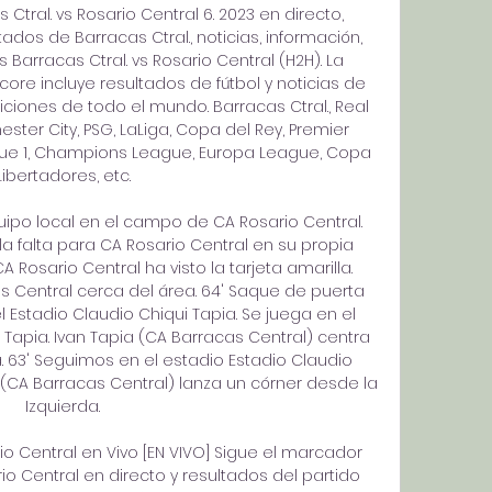
Ctral. vs Rosario Central 6. 2023 en directo, 
ltados de Barracas Ctral., noticias, información, 
 Barracas Ctral. vs Rosario Central (H2H). La 
core incluye resultados de fútbol y noticias de 
iones de todo el mundo. Barracas Ctral., Real 
ster City, PSG, LaLiga, Copa del Rey, Premier 
igue 1, Champions League, Europa League, Copa 
Libertadores, etc. 

po local en el campo de CA Rosario Central. 
la falta para CA Rosario Central en su propia 
CA Rosario Central ha visto la tarjeta amarilla. 
as Central cerca del área. 64' Saque de puerta 
 Estadio Claudio Chiqui Tapia. Se juega en el 
 Tapia. Ivan Tapia (CA Barracas Central) centra 
. 63' Seguimos en el estadio Estadio Claudio 
 (CA Barracas Central) lanza un córner desde la 
Izquierda. 

o Central en Vivo [EN VIVO] Sigue el marcador 
o Central en directo y resultados del partido 