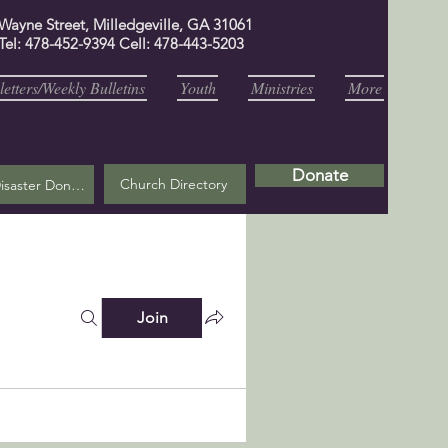
 Wayne Street, Milledgeville, GA 31061
Tel: 478-452-9394 Cell: 478-443-5203
etters/Weekly Bulletins
Youth
Ministries
More
Donate
Church Directory
Helene Disaster Donation
Join