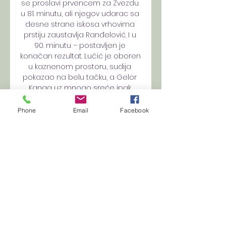
se proslavi prvencem za Zvezdu 
u 81. minutu, ali njegov udarac sa 
desne strane iskosa vrhovima 
prstiju zaustavlja Ranđelović. I u 
90. minutu – postavljen je 
konačan rezultat. Lučić je oboren 
u kaznenom prostoru, sudija 
pokazao na belu tačku, a Gelor 
Kanga uz mnogo sreće ipak 
šalje loptu u gol i stavlja tačku. 
Bilo kako bilo, Zvezda je ovim 
Phone
Email
Facebook
trijumfom bar na 48 sati 
prepolovila minus i sada 
zaostaje tri boda za Partizanom, 
koji svoj meč igra u ponedeljak 
protiv Novog Pazara. 

Odlična Zvezda poražena u 
Lajpcigu 25. 10. 2023. — Fudbaleri 
Crvene zvezde doživeli su drugi 
poraz u Ligi šampiona, ali nisu 
razočarali protiv Lajpciga.
