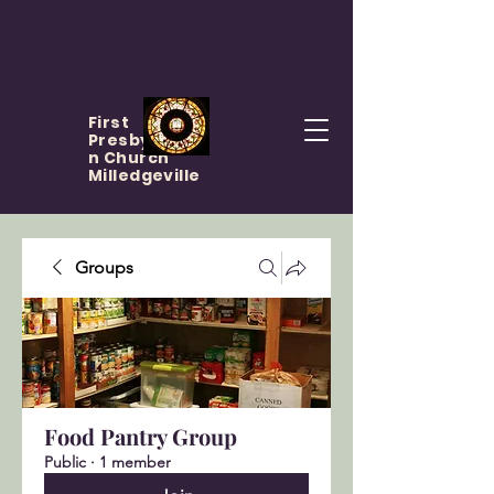
First
Presbyteria
n Church
Milledgeville
Groups
Food Pantry Group
Public
·
1 member