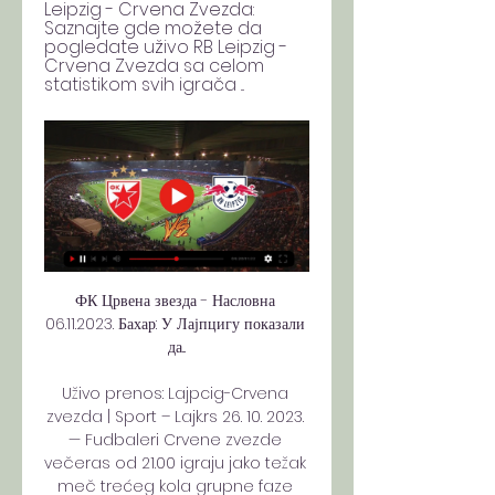
Leipzig - Crvena Zvezda: 
Saznajte gde možete da 
pogledate uživo RB Leipzig - 
Crvena Zvezda sa celom 
statistikom svih igrača ...
ФК Црвена звезда - Насловна 
06.11.2023. Бахар: У Лајпцигу показали 
да...

Uživo prenos: Lajpcig-Crvena 
zvezda | Sport – Lajk.rs 26. 10. 2023. 
— Fudbaleri Crvene zvezde 
večeras od 21.00 igraju jako težak 
meč trećeg kola grupne faze 