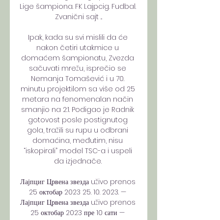
Lige šampiona. FK Lajpcig. Fudbal. 
Zvanični sajt ...

Ipak, kada su svi mislili da će 
nakon četiri utakmice u 
domaćem šampionatu, Zvezda 
sačuvati mrežu, isprečio se 
Nemanja Tomašević i u 70. 
minutu projektilom sa više od 25 
metara na fenomenalan način 
smanjio na 2:1. Podigao je Radnik 
gotovost posle postignutog 
gola, tražili su rupu u odbrani 
domaćina, međutim, nisu 
“iskopirali” model TSC-a i uspeli 
da izjednače. 

Лајпциг Црвена звезда uživo prenos 
25 октобар 2023 25. 10. 2023. — 
Лајпциг Црвена звезда uživo prenos 
25 октобар 2023 пре 10 сати — 