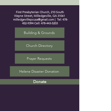
First Presbyterian Church, 210 South
Wayne Street, Milledgeville, GA 31061
milledgevillepcusa@gmail.com
| Tel:
478-
452-9394
Cell:
478-443-5203
Building & Grounds
Church Directory
Prayer Requests
Helene Disaster Donation
Donate