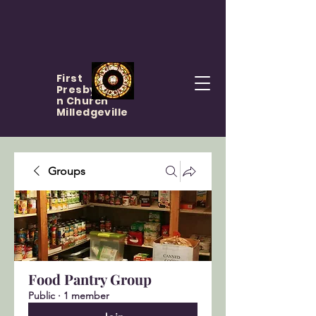
First
Presbyteria
n Church
Milledgeville
Groups
Food Pantry Group
Public
·
1 member