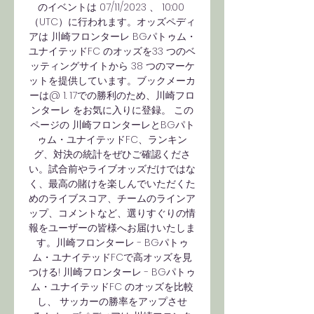
のイベントは 07/11/2023 、 10:00 
（UTC）に行われます。オッズペディ
アは 川崎フロンターレ BGパトゥム・
ユナイテッドFC のオッズを33 つのベ
ッティングサイトから 38 つのマーケ
ットを提供しています。ブックメーカ
ーは@ 1. 17での勝利のため、川崎フロ
ンターレ をお気に入りに登録。 この
ページの 川崎フロンターレとBGパト
ゥム・ユナイテッドFC、ランキン
グ、対決の統計をぜひご確認くださ
い。試合前やライブオッズだけではな
く、最高の賭けを楽しんでいただくた
めのライブスコア、チームのラインア
ップ、コメントなど、選りすぐりの情
報をユーザーの皆様へお届けいたしま
す。川崎フロンターレ - BGパトゥ
ム・ユナイテッドFCで高オッズを見
つける! 川崎フロンターレ - BGパトゥ
ム・ユナイテッドFC のオッズを比較
し、 サッカーの勝率をアップさせ