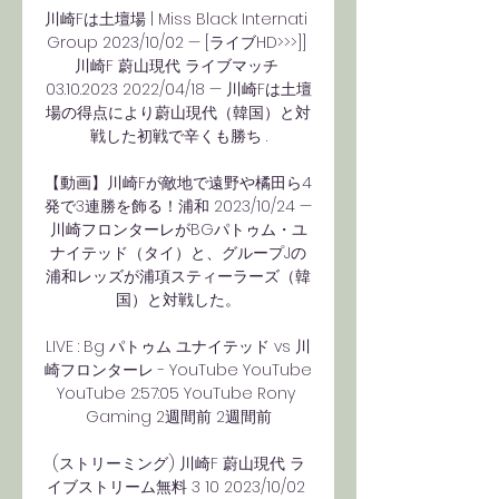
川崎Fは土壇場 | Miss Black Internati 
Group 2023/10/02 — [ライブHD>>>]] 
川崎F 蔚山現代 ライブマッチ 
03.10.2023 2022/04/18 — 川崎Fは土壇
場の得点により蔚山現代（韓国）と対
戦した初戦で辛くも勝ち .

【動画】川崎Fが敵地で遠野や橘田ら4
発で3連勝を飾る！浦和 2023/10/24 — 
川崎フロンターレがBGパトゥム・ユ
ナイテッド（タイ）と、グループJの
浦和レッズが浦項スティーラーズ（韓
国）と対戦した。

LIVE : Bg パトゥム ユナイテッド vs 川
崎フロンターレ - YouTube YouTube 
YouTube 2:57:05 YouTube Rony 
Gaming 2週間前 2週間前

(ストリーミング) 川崎F 蔚山現代 ラ
イブストリーム無料 3 10 2023/10/02 