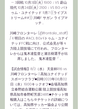
— 3回戦 10月3日(火) 19:00：VS 蔚山
現代 10月24日(火) 21:00：VS BG パト
ゥム・ユナイテッド 11月7 ((ライブス
トリーム##)) 川崎F サガン ライブマ
ッチ ...

川崎フロンターレ (@frontale_staff) 
/ X 明日の #ACL BGパトゥム・ユナイ
テッドFC戦に向け、公式会見が等々
力陸上競技場にて行われ、フロンター
レからは鬼木達監督と瀬古樹選手が出
席しました。 鬼木達監督「 ...

【試合情報】8/2（水） 天皇杯R16 vs 
川崎フロンターレ | 高知ユナイテッド
スポーツクラブ■日時2023年08月02
日（水）19:00キックオフ■会場高知県
立春野総合運動公園 陸上競技場高知
県高知市春野町芳原2485■チケット情
報購入はこちら※チケットの詳細につ
いては、高知県サッカー協会より公開