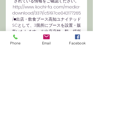
されている情報をご確認ください。
http://www. kochi-fa. com/media-
download/3371/c5197ce042177265
/■出店・飲食ブース高知ユナイテッド
SCとして、3箇所にブースを設置・販
売いたします。※出店店舗一覧・場所
の詳細については、高知県サッカー協
会より公開されている情報をご確認く
Phone
Email
Facebook
ださい。http://www. com/media-
download/3393/da1fc94ea0d95a
a0/■駐車場試合当日、会場駐車場は
混雑が予想されておりますので、お時
間に余裕を持ってお越しください。利
用が制限されている駐車場もございま
すので、予めご確認の上、ご来場くだ
さい。※駐車場の詳細については、高
知県サッカー協会より公開されている
情報をご確認ください。http://www. 
com/media-
download/3392/61dcadb24e2823
48/■シャトルバス無料シャトルバス
が運行されます。各シャトルバスには