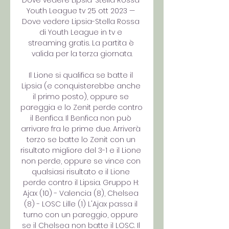
Dove vedere Lipsia-Stella Rossa 
Youth League tv 25 ott 2023 — 
Dove vedere Lipsia-Stella Rossa 
di Youth League in tv e 
streaming gratis. La partita è 
valida per la terza giornata.

Il Lione si qualifica se batte il 
Lipsia (e conquisterebbe anche 
il primo posto), oppure se 
pareggia e lo Zenit perde contro 
il Benfica. Il Benfica non può 
arrivare fra le prime due. Arriverà 
terzo se batte lo Zenit con un 
risultato migliore del 3-1 e il Lione 
non perde, oppure se vince con 
qualsiasi risultato e il Lione 
perde contro il Lipsia. Gruppo H: 
Ajax (10) - Valencia (8), Chelsea 
(8) - LOSC Lille (1) L'Ajax passa il 
turno con un pareggio, oppure 
se il Chelsea non batte il LOSC. Il 