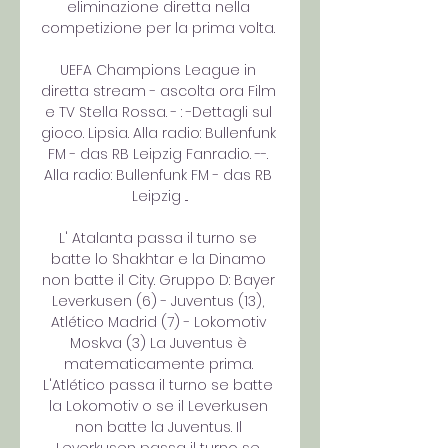
eliminazione diretta nella 
competizione per la prima volta. 

UEFA Champions League in 
diretta stream - ascolta ora Film 
e TV Stella Rossa. - : -Dettagli sul 
gioco. Lipsia. Alla radio: Bullenfunk 
FM - das RB Leipzig Fanradio. --. 
Alla radio: Bullenfunk FM - das RB 
Leipzig ...

L' Atalanta passa il turno se 
batte lo Shakhtar e la Dinamo 
non batte il City. Gruppo D: Bayer 
Leverkusen (6) - Juventus (13), 
Atlético Madrid (7) - Lokomotiv 
Moskva (3) La Juventus è 
matematicamente prima. 
L'Atlético passa il turno se batte 
la Lokomotiv o se il Leverkusen 
non batte la Juventus. Il 