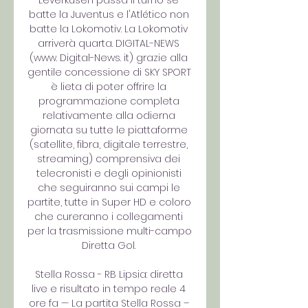
Leverkusen passa il turno se 
batte la Juventus e l'Atlético non 
batte la Lokomotiv. La Lokomotiv 
arriverà quarta. DIGITAL-NEWS 
(www. Digital-News. it) grazie alla 
gentile concessione di SKY SPORT 
è lieta di poter offrire la 
programmazione completa 
relativamente alla odierna 
giornata su tutte le piattaforme 
(satellite, fibra, digitale terrestre, 
streaming) comprensiva dei 
telecronisti e degli opinionisti 
che seguiranno sui campi le 
partite, tutte in Super HD e coloro 
che cureranno i collegamenti 
per la trasmissione multi-campo 
Diretta Gol. 

Stella Rossa - RB Lipsia: diretta 
live e risultato in tempo reale 4 
ore fa — La partita Stella Rossa – 