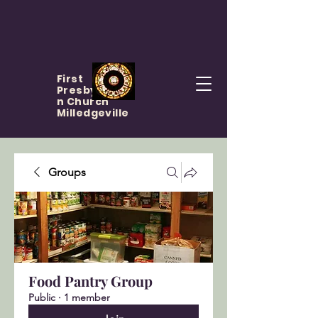
First
Presbyteria
n Church
Milledgeville
Groups
Food Pantry Group
Public
·
1 member