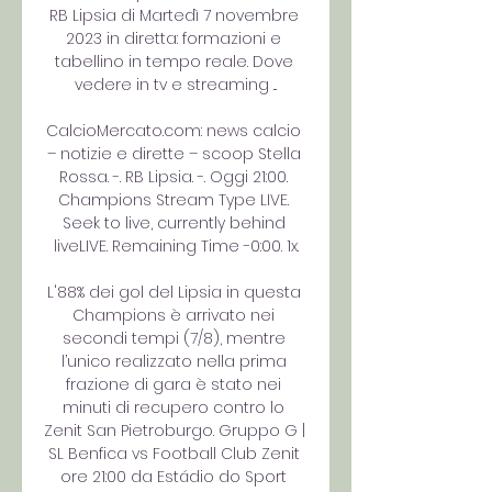
RB Lipsia di Martedì 7 novembre 
2023 in diretta: formazioni e 
tabellino in tempo reale. Dove 
vedere in tv e streaming ...

CalcioMercato.com: news calcio 
– notizie e dirette – scoop Stella 
Rossa. -. RB Lipsia. -. Oggi 21:00. 
Champions Stream Type LIVE. 
Seek to live, currently behind 
liveLIVE. Remaining Time -0:00. 1x.

L'88% dei gol del Lipsia in questa 
Champions è arrivato nei 
secondi tempi (7/8), mentre 
l’unico realizzato nella prima 
frazione di gara è stato nei 
minuti di recupero contro lo 
Zenit San Pietroburgo. Gruppo G | 
SL Benfica vs Football Club Zenit 
ore 21:00 da Estádio do Sport 