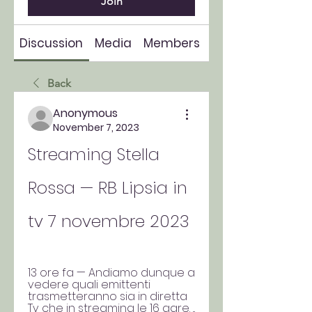
Join
Discussion
Media
Members
About
Back
Anonymous
November 7, 2023
Streaming Stella 
Rossa — RB Lipsia in 
tv 7 novembre 2023
13 ore fa — Andiamo dunque a 
vedere quali emittenti 
trasmetteranno sia in diretta 
Tv che in streaming le 16 gare. ... 