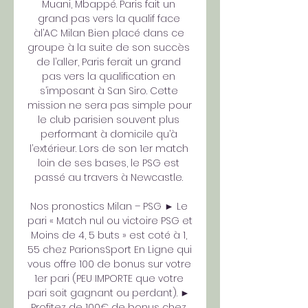
Muani, Mbappé. Paris fait un 
grand pas vers la qualif face 
àl’AC Milan Bien placé dans ce 
groupe à la suite de son succès 
de l’aller, Paris ferait un grand 
pas vers la qualification en 
s’imposant à San Siro. Cette 
mission ne sera pas simple pour 
le club parisien souvent plus 
performant à domicile qu’à 
l’extérieur. Lors de son 1er match 
loin de ses bases, le PSG est 
passé au travers à Newcastle. 

Nos pronostics Milan – PSG ► Le 
pari « Match nul ou victoire PSG et 
Moins de 4, 5 buts » est coté à 1, 
55 chez ParionsSport En Ligne qui 
vous offre 100 de bonus sur votre 
1er pari (PEU IMPORTE que votre 
pari soit gagnant ou perdant). ► 
Profitez de 100€ de bonus chez 