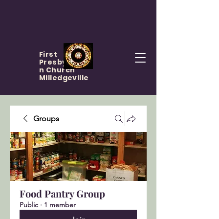
First
Presbyteria
n Church
Milledgeville
Groups
Food Pantry Group
Public
·
1 member