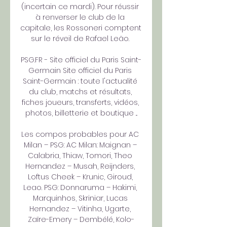
(incertain ce mardi). Pour réussir 
à renverser le club de la 
capitale, les Rossoneri comptent 
sur le réveil de Rafael Leão. 

PSG.FR - Site officiel du Paris Saint-
Germain Site officiel du Paris 
Saint-Germain : toute l'actualité 
du club, matchs et résultats, 
fiches joueurs, transferts, vidéos, 
photos, billetterie et boutique ...

Les compos probables pour AC 
Milan – PSG: AC Milan: Maignan – 
Calabria, Thiaw, Tomori, Theo 
Hernandez – Musah, Reijnders, 
Loftus Cheek – Krunic, Giroud, 
Leao. PSG: Donnaruma – Hakimi, 
Marquinhos, Skriniar, Lucas 
Hernandez – Vitinha, Ugarte, 
Zaïre-Emery – Dembélé, Kolo-