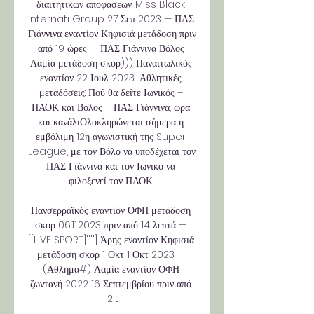
διαιτητικών αποφάσεων. Miss Black 
Internati Group 27 Σεπ 2023 — ΠΑΣ 
Γιάννινα εναντίον Κηφισιά μετάδοση πριν 
από 19 ώρες — ΠΑΣ Γιάννινα Βόλος 
Λαμία μετάδοση σκορ))) Παναιτωλικός 
εναντίον 22 Ιουλ 2023... Αθλητικές 
μεταδόσεις: Πού θα δείτε Ιωνικός – 
ΠΑΟΚ και Βόλος – ΠΑΣ Γιάννινα, ώρα 
και κανάλιΟλοκληρώνεται σήμερα η 
εμβόλιμη 12η αγωνιστική της Super 
League, με τον Βόλο να υποδέχεται τον 
ΠΑΣ Γιάννινα και τον Ιωνικό να 
φιλοξενεί τον ΠΑΟΚ. 

Πανσερραϊκός εναντίον ΟΦΗ μετάδοση 
σκορ 06.11.2023 πριν από 14 λεπτά — 
[[LIVE SPORT]''''] Άρης εναντίον Κηφισιά 
μετάδοση σκορ 1 Οκτ 1 Οκτ 2023 — 
(Αθλημα#) Λαμία εναντίον ΟΦΗ 
ζωντανή 2022 16 Σεπτεμβρίου πριν από 
2 ...
