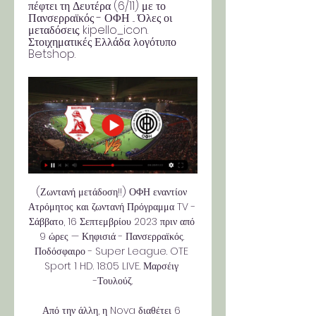
πέφτει τη Δευτέρα (6/11) με το 
Πανσερραϊκός - ΟΦΗ ... Όλες οι 
μεταδόσεις. kipello_icon. 
Στοιχηματικές Ελλάδα. λογότυπο 
Betshop.
(Ζωντανή μετάδοση!!) ΟΦΗ εναντίον 
Ατρόμητος και ζωντανή Πρόγραμμα TV - 
Σάββατο, 16 Σεπτεμβρίου 2023 πριν από 
9 ώρες — Κηφισιά - Πανσερραϊκός. 
Ποδόσφαιρο - Super League. OTE 
Sport 1 HD. 18:05 LIVE. Μαρσέιγ 
-Τουλούζ.

Από την άλλη, η Nova διαθέτει 6 