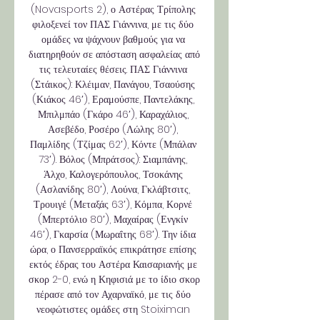
(Novasports 2), ο Αστέρας Τρίπολης 
φιλοξενεί τον ΠΑΣ Γιάννινα, με τις δύο 
ομάδες να ψάχνουν βαθμούς για να 
διατηρηθούν σε απόσταση ασφαλείας από 
τις τελευταίες θέσεις. ΠΑΣ Γιάννινα 
(Στάικος): Κλέιμαν, Πανάγου, Τσαούσης 
(Κιάκος 46′), Εραμούσπε, Παντελάκης, 
Μπιλμπάο (Γκάρο 46′), Καραχάλιος, 
Ασεβέδο, Ροσέρο (Λώλης 80′), 
Παμλίδης (Τζίμας 62′), Κόντε (Μπάλαν 
73′). Βόλος (Μπράτσος): Σιαμπάνης, 
Άλχο, Καλογερόπουλος, Τσοκάνης 
(Ασλανίδης 80′), Λούνα, Γκλάβτσιτς, 
Τρουιγέ (Μεταξάς 63′), Κόμπα, Κορνέ 
(Μπερτόλιο 80′), Μαχαίρας (Ενγκίν 
46′), Γκαρσία (Μωραΐτης 68′). Την ίδια 
ώρα, ο Πανσερραϊκός επικράτησε επίσης 
εκτός έδρας του Αστέρα Καισαριανής με 
σκορ 2-0, ενώ η Κηφισιά με το ίδιο σκορ 
πέρασε από τον Αχαρναϊκό, με τις δύο 
νεοφώτιστες ομάδες στη Stoiximan 