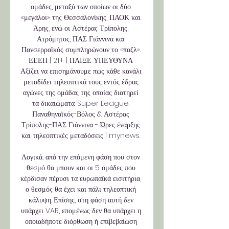
ομάδες, μεταξύ των οποίων οι δύο 
«μεγάλοι» της Θεσσαλονίκης, ΠΑΟΚ και 
Άρης, ενώ οι Αστέρας Τρίπολης, 
Ατρόμητος, ΠΑΣ Γιάννινα και 
Πανσερραϊκός συμπληρώνουν το «παζλ». 
ΕΕΕΠ | 21+ | ΠΑΙΞΕ ΥΠΕΥΘΥΝΑ 
Αξίζει να επισημάνουμε πως κάθε κανάλι 
μεταδίδει τηλεοπτικά τους εντός έδρας 
αγώνες της ομάδας της οποίας διατηρεί 
τα δικαιώματα. Super League: 
Παναθηναϊκός-Βόλος & Αστέρας 
Τρίπολης-ΠΑΣ Γιάννινα - Ώρες έναρξης 
και τηλεοπτικές μεταδόσεις | mynews. 

Λογικά, από την επόμενη φάση που στον 
θεσμό θα μπουν και οι 5 ομάδες που 
κέρδισαν πέρυσι τα ευρωπαϊκά εισιτήρια, 
ο θεσμός θα έχει και πάλι τηλεοπτική 
κάλυψη. Επίσης, στη φάση αυτή δεν 
υπάρχει VAR, επομένως δεν θα υπάρχει η 
οποιαδήποτε διόρθωση ή επιβεβαίωση 