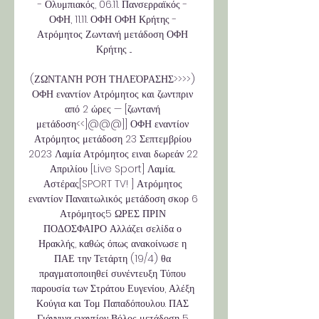
- Ολυμπιακός, 06.11. Πανσερραϊκός - 
ΟΦΗ, 11.11. ΟΦΗ ΟΦΗ Κρήτης - 
Ατρόμητος Ζωντανή μετάδοση ΟΦΗ 
Κρήτης ...

(ΖΩΝΤΑΝΉ ΡΟΉ ΤΗΛΕΌΡΑΣΗΣ>>>>) 
ΟΦΗ εναντίον Ατρόμητος και ζωντπριν 
από 2 ώρες — [ζωντανή 
μετάδοση<<]@@@]] ΟΦΗ εναντίον 
Ατρόμητος μετάδοση 23 Σεπτεμβρίου 
2023 Λαμία Ατρόμητος ειναι δωρεάν 22 
Απριλίου [Live Sport] Λαμία... 
Αστέρας[SPORT TV! ] Ατρόμητος 
εναντίον Παναιτωλικός μετάδοση σκορ 6 
Ατρόμητος5 ΩΡΕΣ ΠΡΙΝ 
ΠΟΔΟΣΦΑΙΡΟ Αλλάζει σελίδα ο 
Ηρακλής, καθώς όπως ανακοίνωσε η 
ΠΑΕ την Τετάρτη (19/4) θα 
πραγματοποιηθεί συνέντευξη Τύπου 
παρουσία των Στράτου Ευγενίου, Αλέξη 
Κούγια και Τομ Παπαδόπουλου. ΠΑΣ 
Γιάννινα εναντίον Βόλος μετάδοση 5 