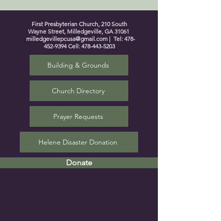
First Presbyterian Church, 210 South
Wayne Street, Milledgeville, GA 31061
milledgevillepcusa@gmail.com
| Tel:
478-
452-9394
Cell:
478-443-5203
Building & Grounds
Church Directory
Prayer Requests
Helene Disaster Donation
Donate