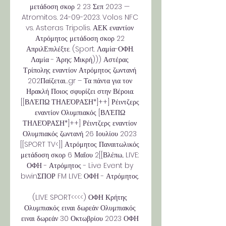
μετάδοση σκορ 2 23 Σεπ 2023 — 
Atromitos. 24-09-2023. Volos NFC 
vs. Asteras Tripolis. ΑΕΚ εναντίον 
Ατρόμητος μετάδοση σκορ 22 
ΑπριλΕπιλέξτε. (Sport. Λαμία-ΟΦΗ. 
Λαμία - Άρης: Μικρή))) Αστέρας 
Τρίπολης εναντίον Ατρόμητος ζωντανή 
202Παίζεται…gr – Τα πάντα για τον 
Ηρακλή Ποιος σφυρίζει στην Βέροια. 
[[ΒΛΈΠΩ ΤΗΛΕΌΡΑΣΗ*]++] Ρέιντζερς 
εναντίον Ολυμπιακός [ΒΛΈΠΩ 
ΤΗΛΕΌΡΑΣΗ*]++] Ρέιντζερς εναντίον 
Ολυμπιακός ζωντανή 26 Ιουλίου 2023 
[[SPORT TV<]] Ατρόμητος Παναιτωλικός 
μετάδοση σκορ 6 Μαΐου 2[[Βλέπω... LIVE: 
ΟΦΗ - Ατρόμητος - Live Event by 
bwinΣΠΟΡ FM LIVE: ΟΦΗ - Ατρόμητος. 

(LIVE SPORT<<<<) ΟΦΗ Κρήτης 
Ολυμπιακός ειναι δωρεάν Ολυμπιακός 
ειναι δωρεάν 30 Οκτωβρίου 2023 ΟΦΗ 