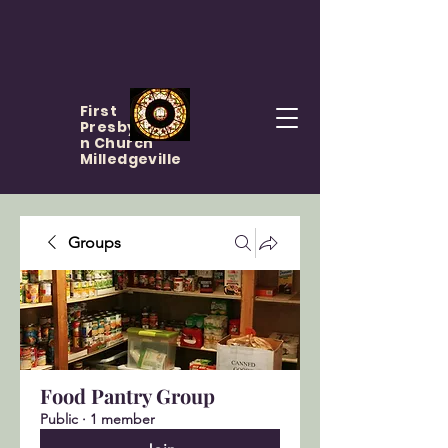
First
Presbyteria
n Church
Milledgeville
Groups
Food Pantry Group
Public
·
1 member