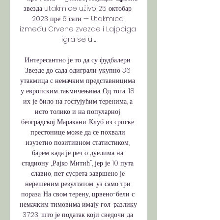
звезда utakmice uživo 25 октобар 
2023 пре 6 сати — Utakmica 
između Crvene zvezde i Lajpciga 
igra se u ...

Интересантно је то да су фудбалери 
Звезде до сада одиграли укупно 36 
утакмица с немачким представницима 
у европским такмичењима. Од тога, 18 
их је било на гостујућим теренима, а 
исто толико и на популарној 
београдској Маракани. Клуб из српске 
престонице може да се похвали 
изузетно позитивном статистиком, 
барем када је реч о дуелима на 
стадиону „Рајко Митић“, јер је 10 пута 
славио, пет сусрета завршено је 
нерешеним резултатом, уз само три 
пораза. На свом терену, црвено-бели с 
немачким тимовима имају гол-разлику 
37:23, што је податак који сведочи да 