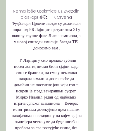
Nema loše utakmice uz Zvezdin 
bioskop! 🍿🥰 - FK Crvena 
Фудбалери Црвене звезде су доживели 
пораз од. РБ Лајпцига резултатом 3:1 у 
оквиру групне фазе. Лиге шампиона, а 
у новој епизоди емисије "Звезда ТВ" 
доносимо вам ...

- У Лајпцигу смо прелако губили 
посед лопте, нисмо били сјајни када 
смо се бранили, па смо у неколико 
наврата имали и доста среће да 
домаћин не постигне још који гол – 
искрен је, пред вечерашњи сусрет, 
Мирко Иванић, један од најбољих 
играча српског шампиона. – Вечерас 
истог ривала дочекујемо пред нашим 
навијачима, на стадиону на којем сјајна 
атмосфера често уме да буде посебан 
проблем за све гостујуће екипе, без 