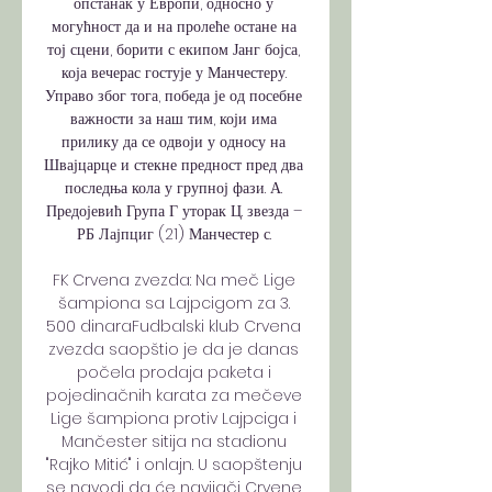
опстанак у Европи, односно у 
могућност да и на пролеће остане на 
тој сцени, борити с екипом Јанг бојса, 
која вечерас гостује у Манчестеру. 
Управо због тога, победа је од посебне 
важности за наш тим, који има 
прилику да се одвоји у односу на 
Швајцарце и стекне предност пред два 
последња кола у групној фази. А. 
Предојевић Група Г уторак Ц. звезда – 
РБ Лајпциг (21) Манчестер с. 

FK Crvena zvezda: Na meč Lige 
šampiona sa Lajpcigom za 3. 
500 dinaraFudbalski klub Crvena 
zvezda saopštio je da je danas 
počela prodaja paketa i 
pojedinačnih karata za mečeve 
Lige šampiona protiv Lajpciga i 
Mančester sitija na stadionu 
"Rajko Mitić" i onlajn. U saopštenju 
se navodi da će navijači Crvene 