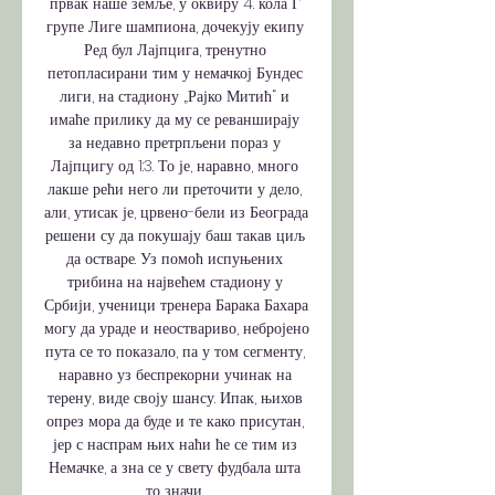
првак наше земље, у оквиру 4. кола Г 
групе Лиге шампиона, дочекују екипу 
Ред бул Лајпцига, тренутно 
петопласирани тим у немачкој Бундес 
лиги, на стадиону „Рајко Митић“ и 
имаће прилику да му се реванширају 
за недавно претрпљени пораз у 
Лајпцигу од 1:3. То је, наравно, много 
лакше рећи него ли преточити у дело, 
али, утисак је, црвено-бели из Београда 
решени су да покушају баш такав циљ 
да остваре. Уз помоћ испуњених 
трибина на највећем стадиону у 
Србији, ученици тренера Барака Бахара 
могу да ураде и неоствариво, небројено 
пута се то показало, па у том сегменту, 
наравно уз беспрекорни учинак на 
терену, виде своју шансу. Ипак, њихов 
опрез мора да буде и те како присутан, 
јер с наспрам њих наћи ће се тим из 
Немачке, а зна се у свету фудбала шта 
то значи. 
