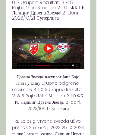
0. 3. Ukupno Rezultat. 13. 8. 5. 
Rajko Mitić Stadion. 2. 1. 0 ... ФК РБ 
Лајпциг. Црвена Звезда! 21 dani. 
2023/10/21. Суперлига.
Црвена Звезда! насупрот Јанг Бојс 
Глава у главу Ukupno odigrane 
utakmice. 4. 1. 0. 3. Ukupno Rezultat. 
13. 8. 5. Rajko Mitić Stadion. 2. 1. 0 ФК 
РБ Лајпциг. Црвена Звезда! 21 dani. 
2023/10/21. Суперлига.

RB Leipzig Crvena zvezda uživo 
prenos 25 октобар 2023 25. 10. 2023. 
— пре 1 сата — [уживо] Лајпциг Црвена 