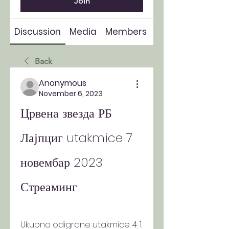
Join
Discussion
Media
Members
About
Back
Anonymous
November 6, 2023
Црвена звезда РБ 
Лајпциг utakmice 7 
новембар 2023 
Стреаминг
Ukupno odigrane utakmice. 4. 1. 