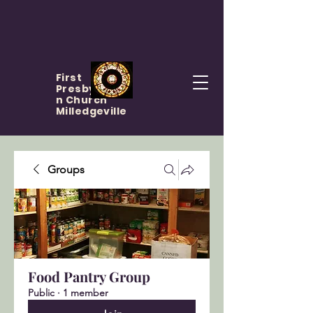
First
Presbyteria
n Church
Milledgeville
Groups
Food Pantry Group
Public
·
1 member