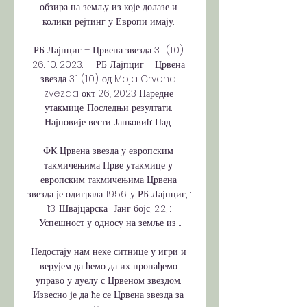
обзира на земљу из које долазе и 
колики рејтинг у Европи имају. 

РБ Лајпциг – Црвена звезда 3:1 (1:0) 
26. 10. 2023. — РБ Лајпциг – Црвена 
звезда 3:1 (1:0). од Moja Crvena 
zvezda окт 26, 2023 Наредне 
утакмице. Последњи резултати. 
Најновије вести. Јанковић: Пад ...

ФК Црвена звезда у европским 
такмичењима Прве утакмице у 
европским такмичењима Црвена 
звезда је одиграла 1956. у РБ Лајпциг, : 
1:3. Швајцарска · Јанг бојс, 2:2, : 
Успешност у односу на земље из ...

Недостају нам неке ситнице у игри и 
верујем да ћемо да их пронађемо 
управо у дуелу с Црвеном звездом. 
Извесно је да ће се Црвена звезда за 