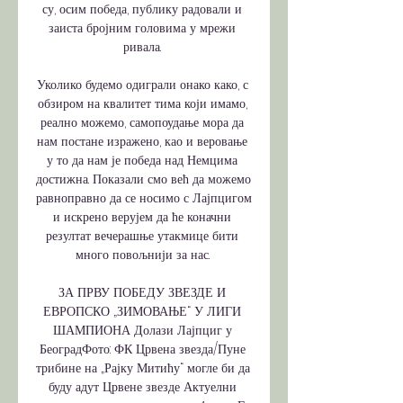
су, осим победа, публику радовали и 
заиста бројним головима у мрежи 
ривала. 

Уколико будемо одиграли онако како, с 
обзиром на квалитет тима који имамо, 
реално можемо, самопоудање мора да 
нам постане изражено, као и веровање 
у то да нам је победа над Немцима 
достижна. Показали смо већ да можемо 
равноправно да се носимо с Лајпцигом 
и искрено верујем да ће коначни 
резултат вечерашње утакмице бити 
много повољнији за нас. 

ЗА ПРВУ ПОБЕДУ ЗВЕЗДЕ И 
ЕВРОПСКО „ЗИМОВАЊЕ“ У ЛИГИ 
ШАМПИОНА Долази Лајпциг у 
БеоградФото: ФК Црвена звезда/Пуне 
трибине на „Рајку Митићу“ могле би да 
буду адут Црвене звезде Актуелни 