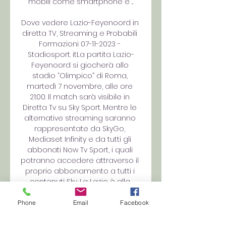
mobili come smartphone e ...

Dove vedere Lazio-Feyenoord in 
diretta TV, Streaming e Probabili 
Formazioni 07-11-2023 - 
Stadiosport. itLa partita Lazio-
Feyenoord si giocherà allo 
stadio “Olimpico” di Roma, 
martedì 7 novembre, alle ore 
21:00. Il match sarà visibile in 
Diretta Tv su Sky Sport. Mentre le 
alternative streaming saranno 
rappresentate da SkyGo, 
Mediaset Infinity e da tutti gli 
abbonati Now Tv Sport, i quali 
potranno accedere attraverso il 
proprio abbonamento a tutti i 
contenuti Sky. La Lazio è alla 
continua ricerca di un proprio 
equilibro di rendimento in Serie 
Phone
Email
Facebook
A, i biancocelesti, infatti, sono 
soltanto dei lontani parenti di 