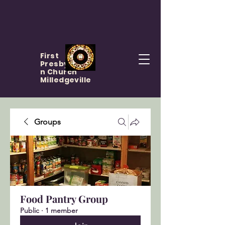
First
Presbyteria
n Church
Milledgeville
Groups
Food Pantry Group
Public
·
1 member