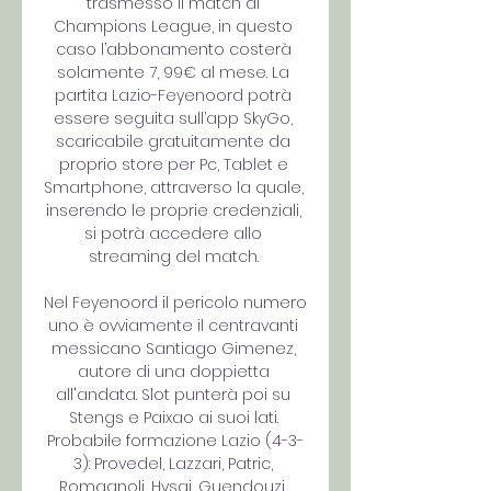
trasmesso il match di 
Champions League, in questo 
caso l’abbonamento costerà 
solamente 7, 99€ al mese. La 
partita Lazio-Feyenoord potrà 
essere seguita sull’app SkyGo, 
scaricabile gratuitamente da 
proprio store per Pc, Tablet e 
Smartphone, attraverso la quale, 
inserendo le proprie credenziali, 
si potrà accedere allo 
streaming del match. 

Nel Feyenoord il pericolo numero 
uno è ovviamente il centravanti 
messicano Santiago Gimenez, 
autore di una doppietta 
all'andata. Slot punterà poi su 
Stengs e Paixao ai suoi lati. 
Probabile formazione Lazio (4-3-
3): Provedel, Lazzari, Patric, 
Romagnoli, Hysaj, Guendouzi, 