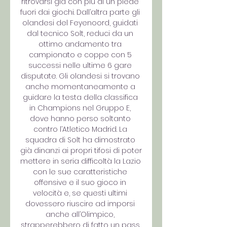
ritrovarsi già con più di un piede 
fuori dai giochi. Dall’altra parte gli 
olandesi del Feyenoord, guidati 
dal tecnico Solt, reduci da un 
ottimo andamento tra 
campionato e coppe con 5 
successi nelle ultime 6 gare 
disputate. Gli olandesi si trovano 
anche momentaneamente a 
guidare la testa della classifica 
in Champions nel Gruppo E, 
dove hanno perso soltanto 
contro l’Atletico Madrid. La 
squadra di Solt ha dimostrato 
già dinanzi ai propri tifosi di poter 
mettere in seria difficoltà la Lazio 
con le sue caratteristiche 
offensive e il suo gioco in 
velocità e, se questi ultimi 
dovessero riuscire ad imporsi 
anche all’Olimpico, 
strapperebbero di fatto un pass 