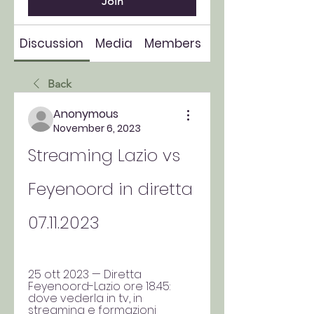
Join
Discussion
Media
Members
About
Back
Anonymous
November 6, 2023
Streaming Lazio vs 
Feyenoord in diretta 
07.11.2023
25 ott 2023 — Diretta 
Feyenoord-Lazio ore 18.45: 
dove vederla in tv, in 
streaming e formazioni 