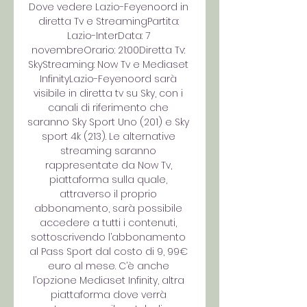
Dove vedere Lazio-Feyenoord in 
diretta Tv e StreamingPartita: 
Lazio-InterData: 7 
novembreOrario: 21:00Diretta Tv: 
SkyStreaming: Now Tv e Mediaset 
InfinityLazio-Feyenoord sarà 
visibile in diretta tv su Sky, con i 
canali di riferimento che 
saranno Sky Sport Uno (201) e Sky 
sport 4k (213). Le alternative 
streaming saranno 
rappresentate da Now Tv, 
piattaforma sulla quale, 
attraverso il proprio 
abbonamento, sarà possibile 
accedere a tutti i contenuti, 
sottoscrivendo l’abbonamento 
al Pass Sport dal costo di 9, 99€ 
euro al mese. C’è anche 
l’opzione Mediaset Infinity, altra 
piattaforma dove verrà 