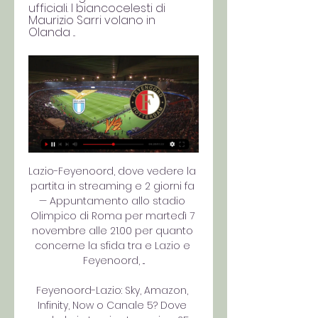
ufficiali. I biancocelesti di 
Maurizio Sarri volano in 
Olanda ...
Lazio-Feyenoord, dove vedere la 
partita in streaming e 2 giorni fa 
— Appuntamento allo stadio 
Olimpico di Roma per martedì 7 
novembre alle 21.00 per quanto 
concerne la sfida tra e Lazio e 
Feyenoord, ...

Feyenoord-Lazio: Sky, Amazon, 
Infinity, Now o Canale 5? Dove 