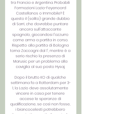
tra Francia e Argentina. Probabili 
Formazioni Lazio-Feyenoord 
Castellanos o Immobile? È 
questo il (solito) grande dubbio 
di Sarri, che dovrebbe puntare 
ancora sull'attaccante 
spagnolo, giocandosi l'azzurro 
come arma a partita in corso. 
Rispetto alla partita di Bologna 
torna Zaccagni dal 1', mentre è a 
serio rischio la presenza di 
Marusic per un problema alla 
caviglia: al suo posto Hysaj. 

Dopo il brutto KO di qualche 
settimana fa a Rotterdam per 3-
1, la Lazio deve assolutamente 
vincere in casa per tenere 
accese le speranze di 
qualificazione, se così non fosse, 
i biancocelesti potrebbero 