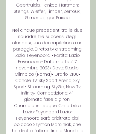
Geertruida, Hankco, Hartman; 
Stengs, Wieffer, Timber; Zerrouki, 
Gimenez, Igor Paixao. 

Nei cinque precedenti tra le due 
squadre, tre successi degli 
olandesi, uno dei capitolino e un 
pareggio. Diretta tv e streaming 
Lazio-Feyenoord • Partita: Lazio-
Feyenoord• Data: martedì 7 
novembre 2023• Dove: Stadio 
Olimpico (Roma)• Orario: 21:00• 
Canale TV: Sky Sport Arena, Sky 
Sport• Streaming: SkyGo, Now Tv, 
Infinity• Competizione: 4ª 
giornata fase a gironi 
Champions League Chi arbitra 
Lazio-Feyenoord Lazio-
Feyenoord sarà arbitrata dal 
polacco Szymon Marciniak, che 
ha diretto l'ultima finale Mondiale 