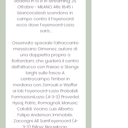
vederla in tv e in streaming. 25 
Ottobre - MILANO. Alle 18.45 i 
biancocelesti scendono in 
campo contro il Feyenoord: 
ecco dove Feyenoord-Lazio 
sarà ...

Osservato speciale l’attaccante 
messicano Gimenez, autore di 
una doppietta proprio a 
Rotterdam, che guiderà il centro 
dell’attacco con Paixao e Stengs 
larghi sulle fasce. A 
centrocampo Timber in 
mediana con Zerrouki e Wieffer 
ai lati. Feyenoord-Lazio Probabili 
Formazioni:Lazio (4-3-3): Provedel; 
Hysaj, Patric, Romagnoli, Marusic; 
Cataldi, Vecino, Luis Alberto; 
Felipe Anderson, Immobile, 
Zaccagni. All. SarriFeyenoord (4-
3-3): Bijlow; Nieuwkoop, 