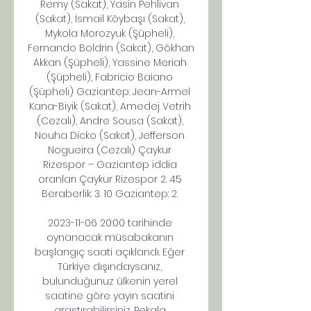
Remy (Sakat), Yasin Pehlivan 
(Sakat), İsmail Köybaşı (Sakat), 
Mykola Morozyuk (Şüpheli), 
Fernando Boldrin (Sakat), Gökhan 
Akkan (Şüpheli), Yassine Meriah 
(Şüpheli), Fabricio Baiano 
(Şüpheli) Gaziantep: Jean-Armel 
Kana-Biyik (Sakat), Amedej Vetrih 
(Cezalı), Andre Sousa (Sakat), 
Nouha Dicko (Sakat), Jefferson 
Nogueira (Cezalı) Çaykur 
Rizespor – Gaziantep iddia 
oranları Çaykur Rizespor 2. 45 
Beraberlik: 3. 10 Gaziantep: 2. 

2023-11-06 20:00 tarihinde 
oynanacak müsabakanın 
başlangıç saati açıklandı. Eğer 
Türkiye dışındaysanız, 
bulunduğunuz ülkenin yerel 
saatine göre yayın saatini 
araştırabilirsiniz. Pekala 