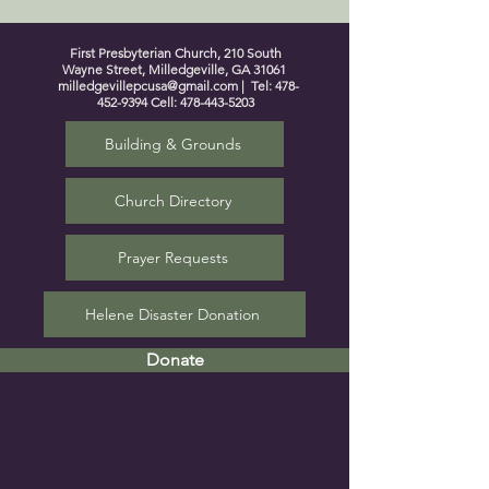
First Presbyterian Church, 210 South
Wayne Street, Milledgeville, GA 31061
milledgevillepcusa@gmail.com
| Tel:
478-
452-9394
Cell:
478-443-5203
Building & Grounds
Church Directory
Prayer Requests
Helene Disaster Donation
Donate