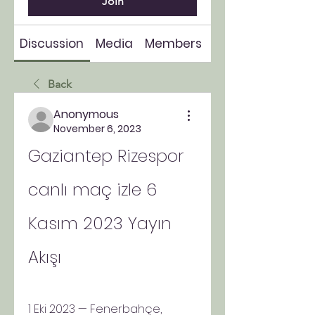
Join
Discussion
Media
Members
About
Back
Anonymous
November 6, 2023
Gaziantep Rizespor 
canlı maç izle 6 
Kasım 2023 Yayın 
Akışı
1 Eki 2023 — Fenerbahçe, 