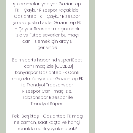
şu aramaları yapıyor: Gaziantep 
FK – Çaykur Rizespor kaçak izle, 
Gaziantep FK – Çaykur Rizespor 
şifresiz justin tv izle, Gaziantep FK 
– Çaykur Rizespor maçını canlı 
izle vs. Futbolseverler bu maçı 
canlı izlemek için arayış 
içerisinde. 

Bein sports haber hd super10bet 
- canlı maç i̇zle [CC2B2J] 
Konyaspor Gaziantep FK Canlı 
maç izle. Konyaspor Gaziantep FK 
ile Trendyol Trabzonspor 
Rizespor Canlı maç izle. 
Trabzonspor Rizespor ile 
Trendyol Süper ...

Peki, Beşiktaş - Gaziantep FK maçı 
ne zaman, saat kaçta ve hangi 
kanalda canlı yayınlanacak? 