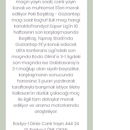
maçın yayın saati, canlı yayın 
kanalı ve muhtemel 11'leri merak 
ediliyor. Peki Beşiktaş - Gaziantep 
maçı saat kaçta? BJK maçı hangi 
kanaldaTrendyol Süper Lig'in 10. 
haftasının son karşılaşmasında 
Beşiktaş, Tüpraş Stadı'nda 
Gaziantep FK'yı konuk edecek. 
UEFA Konferans Ligi'ndeki son 
maçında Bodo Glimt'e 3-1, ligdeki 
son maçında ise Galatasaray'a 
2-1 mağlup olan siyah-beyazlılar, 
karşılaşmanın sonucunda 
hanesine 3 puan yazdırarak 
taraftarıyla barışmak istiyor. Mete 
Kalkavan'ın düdük çalacağı maç 
ile ilgili tüm detaylar merak 
ediliyor ve arama motorlarında 
araştırılıyor. 

Radyo-1 Dinle Canlı Yayın: 444 24 
01. Radyo-1 ÖNE ÇIKAN 