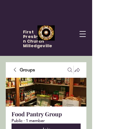
First
Presbyteria
n Church
Milledgeville
Groups
Food Pantry Group
Public
·
1 member