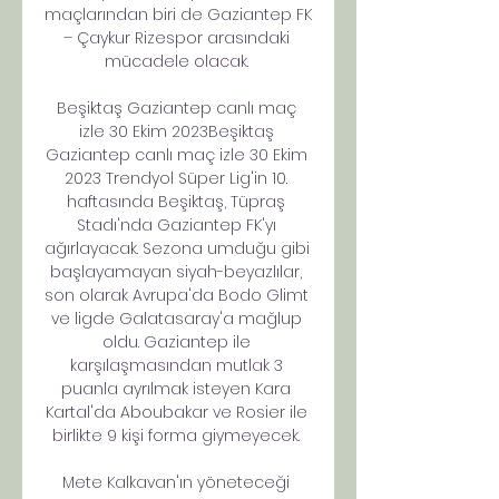
maçlarından biri de Gaziantep FK 
– Çaykur Rizespor arasındaki 
mücadele olacak. 

Beşiktaş Gaziantep canlı maç 
izle 30 Ekim 2023Beşiktaş 
Gaziantep canlı maç izle 30 Ekim 
2023 Trendyol Süper Lig'in 10. 
haftasında Beşiktaş, Tüpraş 
Stadı'nda Gaziantep FK'yı 
ağırlayacak. Sezona umduğu gibi 
başlayamayan siyah-beyazlılar, 
son olarak Avrupa'da Bodo Glimt 
ve ligde Galatasaray'a mağlup 
oldu. Gaziantep ile 
karşılaşmasından mutlak 3 
puanla ayrılmak isteyen Kara 
Kartal'da Aboubakar ve Rosier ile 
birlikte 9 kişi forma giymeyecek. 

Mete Kalkavan'ın yöneteceği 