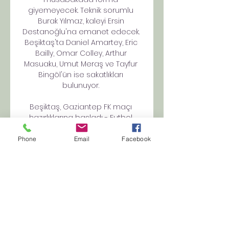
giyemeyecek. Teknik sorumlu 
Burak Yılmaz, kaleyi Ersin 
Destanoğlu'na emanet edecek. 
Beşiktaş'ta Daniel Amartey, Eric 
Bailly, Omar Colley, Arthur 
Masuaku, Umut Meraş ve Tayfur 
Bingöl'ün ise sakatlıkları 
bulunuyor. 

Beşiktaş, Gaziantep FK maçı 
hazırlıklarına başladı - Futbol 
Beşiktaş, Gaziantep FK maçı 
hazırlıklarını, 29 Ekim Pazar Günü 
Phone
Email
Facebook
(yarın) saat 17.00 Canlı maç izle 
bein Sports 1, Çaykur Rizespor 
Galatasaray maçı izle · SON ...

Bein sports haber hd super10bet 
- canlı maç i̇zle O5C3BA 
Konyaspor Gaziantep FK Canlı 
maç izle. Konyaspor Gaziantep FK 