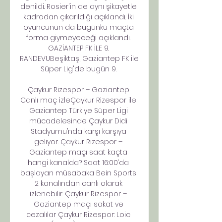
denildi. Rosier'in de aynı şikayetle 
kadrodan çıkarıldığı açıklandı. İki 
oyuncunun da bugünkü maçta 
forma giymeyeceği açıklandı. 
GAZİANTEP FK İLE 9. 
RANDEVUBeşiktaş, Gaziantep FK ile 
Süper Lig'de bugün 9. 

Çaykur Rizespor – Gaziantep 
Canlı maç izleÇaykur Rizespor ile 
Gaziantep Türkiye Süper Ligi 
mücadelesinde Çaykur Didi 
Stadyumu’nda karşı karşıya 
geliyor. Çaykur Rizespor – 
Gaziantep maçı saat kaçta 
hangi kanalda? Saat 16:00’da 
başlayan müsabaka Bein Sports 
2 kanalından canlı olarak 
izlenebilir. Çaykur Rizespor – 
Gaziantep maçı sakat ve 
cezalılar Çaykur Rizespor: Loic 