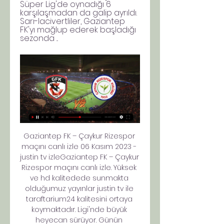
Süper Lig'de oynadığı 6 
karşılaşmadan da galip ayrıldı. 
Sarı-lacivertliler, Gaziantep 
FK'yı mağlup ederek başladığı 
sezonda ...
Gaziantep FK – Çaykur Rizespor 
maçını canlı izle 06 Kasım 2023 - 
justin tv izleGaziantep FK – Çaykur 
Rizespor maçını canlı izle. Yüksek 
ve hd kalitedede sunmakta 
olduğumuz yayınlar justin tv ile 
taraftarium24 kalitesini ortaya 
koymaktadır. Ligi'nde büyük 
heyecan sürüyor. Günün 