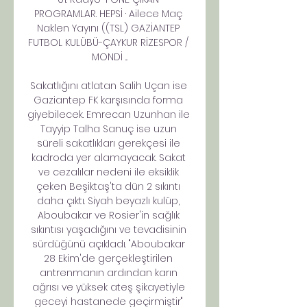
PROGRAMLAR. HEPSİ · Ailece Maç 
Naklen Yayını ((TSL) GAZİANTEP 
FUTBOL KULÜBÜ-ÇAYKUR RİZESPOR / 
MONDİ ...

Sakatlığını atlatan Salih Uçan ise 
Gaziantep FK karşısında forma 
giyebilecek. Emrecan Uzunhan ile 
Tayyip Talha Sanuç ise uzun 
süreli sakatlıkları gerekçesi ile 
kadroda yer alamayacak. Sakat 
ve cezalılar nedeni ile eksiklik 
çeken Beşiktaş'ta dün 2 sıkıntı 
daha çıktı. Siyah beyazlı kulüp, 
Aboubakar ve Rosier'in sağlık 
sıkıntısı yaşadığını ve tevadisinin 
sürdüğünü açıkladı. "Aboubakar 
28 Ekim'de gerçekleştirilen 
antrenmanın ardından karın 
ağrısı ve yüksek ateş şikayetiyle 
geceyi hastanede geçirmiştir" 