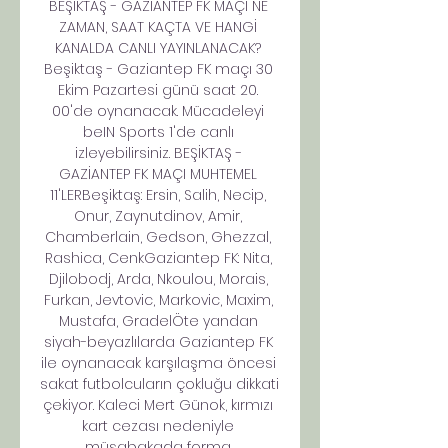
BEŞİKTAŞ - GAZİANTEP FK MAÇI NE 
ZAMAN, SAAT KAÇTA VE HANGİ 
KANALDA CANLI YAYINLANACAK? 
Beşiktaş - Gaziantep FK maçı 30 
Ekim Pazartesi günü saat 20. 
00'de oynanacak. Mücadeleyi 
beIN Sports 1'de canlı 
izleyebilirsiniz. BEŞİKTAŞ - 
GAZİANTEP FK MAÇI MUHTEMEL 
11'LERBeşiktaş: Ersin, Salih, Necip, 
Onur, Zaynutdinov, Amir, 
Chamberlain, Gedson, Ghezzal, 
Rashica, CenkGaziantep FK: Nita, 
Djilobodj, Arda, Nkoulou, Morais, 
Furkan, Jevtovic, Markovic, Maxim, 
Mustafa, GradelÖte yandan 
siyah-beyazlılarda Gaziantep FK 
ile oynanacak karşılaşma öncesi 
sakat futbolcuların çokluğu dikkati 
çekiyor. Kaleci Mert Günok, kırmızı 
kart cezası nedeniyle 
müsabakada forma 