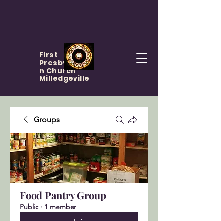
First
Presbyteria
n Church
Milledgeville
Groups
Food Pantry Group
Public
·
1 member