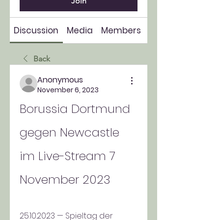
Join
Discussion
Media
Members
About
Back
Anonymous
November 6, 2023
Borussia Dortmund 
gegen Newcastle 
im Live-Stream 7 
November 2023
25.10.2023 — Spieltag der 