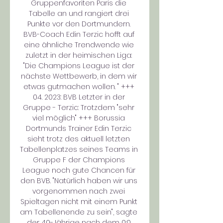
Gruppenfavoriten Paris die 
Tabelle an und rangiert drei 
Punkte vor den Dortmundern. 
BVB-Coach Edin Terzic hofft auf 
eine ähnliche Trendwende wie 
zuletzt in der heimischen Liga: 
"Die Champions League ist der 
nächste Wettbewerb, in dem wir 
etwas gutmachen wollen. " +++ 
04. 2023: BVB Letzter in der 
Gruppe - Terzic: Trotzdem "sehr 
viel möglich" +++ Borussia 
Dortmunds Trainer Edin Terzic 
sieht trotz des aktuell letzten 
Tabellenplatzes seines Teams in 
Gruppe F der Champions 
League noch gute Chancen für 
den BVB. "Natürlich haben wir uns 
vorgenommen nach zwei 
Spieltagen nicht mit einem Punkt 
am Tabellenende zu sein", sagte 
der 40-Jährige nach dem 0:0 