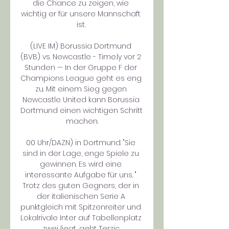
die Chance zu zeigen, wie 
wichtig er für unsere Mannschaft 
ist. 

(LIVE IM) Borussia Dortmund 
(BVB) vs. Newcastle - Time.ly vor 2 
Stunden — In der Gruppe F der 
Champions League geht es eng 
zu. Mit einem Sieg gegen 
Newcastle United kann Borussia 
Dortmund einen wichtigen Schritt 
machen.

00 Uhr/DAZN) in Dortmund. "Sie 
sind in der Lage, enge Spiele zu 
gewinnen. Es wird eine 
interessante Aufgabe für uns. " 
Trotz des guten Gegners, der in 
der italienischen Serie A 
punktgleich mit Spitzenreiter und 
Lokalrivale Inter auf Tabellenplatz 
zwei liegt, geht Terzic 