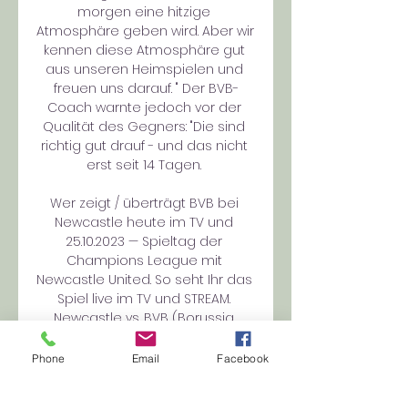
morgen eine hitzige 
Atmosphäre geben wird. Aber wir 
kennen diese Atmosphäre gut 
aus unseren Heimspielen und 
freuen uns darauf. " Der BVB-
Coach warnte jedoch vor der 
Qualität des Gegners: "Die sind 
richtig gut drauf - und das nicht 
erst seit 14 Tagen. 

Wer zeigt / überträgt BVB bei 
Newcastle heute im TV und 
25.10.2023 — Spieltag der 
Champions League mit 
Newcastle United. So seht Ihr das 
Spiel live im TV und STREAM. 
Newcastle vs. BVB (Borussia 
Dortmund) heute ...

Phone
Email
Facebook
Borussia Dortmund gegen 
Newcastle United live im TV vor 9 