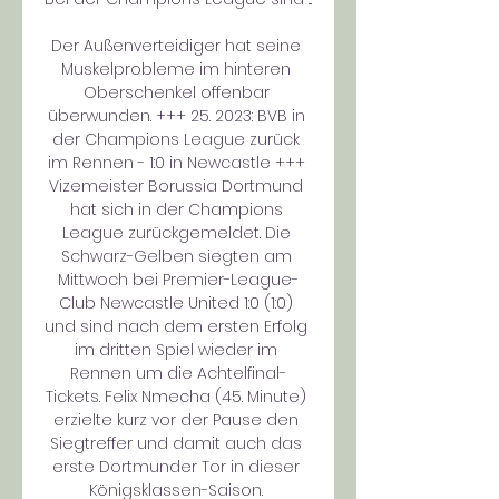
Der Außenverteidiger hat seine 
Muskelprobleme im hinteren 
Oberschenkel offenbar 
überwunden. +++ 25. 2023: BVB in 
der Champions League zurück 
im Rennen - 1:0 in Newcastle +++ 
Vizemeister Borussia Dortmund 
hat sich in der Champions 
League zurückgemeldet. Die 
Schwarz-Gelben siegten am 
Mittwoch bei Premier-League-
Club Newcastle United 1:0 (1:0) 
und sind nach dem ersten Erfolg 
im dritten Spiel wieder im 
Rennen um die Achtelfinal-
Tickets. Felix Nmecha (45. Minute) 
erzielte kurz vor der Pause den 
Siegtreffer und damit auch das 
erste Dortmunder Tor in dieser 
Königsklassen-Saison. 
