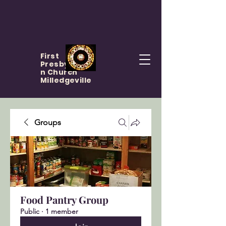
First
Presbyteria
n Church
Milledgeville
Groups
Food Pantry Group
Public
·
1 member