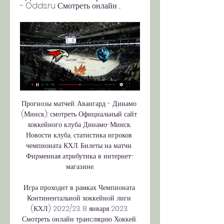
- Odds.ru Смотреть онлайн ...
Прогнозы матчей: Авангард - Динамо (Минск): смотреть Официальный сайт хоккейного клуба Динамо-Минск. Новости клуба, статистика игроков чемпионата КХЛ. Билеты на матчи. Фирменная атрибутика в интернет-магазине.

Игра проходит в рамках Чемпионата Континентальной хоккейной лиги (КХЛ) 2022/23. 8 января 2023. Смотреть онлайн трансляцию Хоккей. Северсталь – Куньлунь Ред Стар. «Северсталь» набрала 19 очков и занимает 9-ю строчку в турнирной таблице Западной конференции. В активе «Лады» 27 баллов, команда находится на 5-м месте Восточной конференции. 

Прямой эфир может проходить с... «Северсталь» — «Лада»: прямая трансляция матча КХЛФутбол Премьер-лига (РПЛ) FONBET Кубок России Мелбет-Первая Лига Лига чемпионов Лига Европы Лига конференций Сборная России Чемпионат мира Евро Лига наций УЕФА Трансферы Англия Германия Испания Италия Франция МЛС (MLS) Саудовская Аравия Вторая Лига ЮФЛ Другие Таблица Календарь Статистика Новости Статьи Таблица переходов Фото Видео Все материалы Путь РПЛ. Ключевые события игры «Северсталь» — «Лада» будут доступны в матч-центре на сайте «СЭ». Куньлунь Ред Стар. КХЛ. Прямой эфир 19 октября 2021 18 окт. 

Прямые трансляции матчей ХК СКА - Санкт-Петербург. Смотреть трансляции матчей ХК СКА в прямом эфире. ДС «Мегаспорт». Начало прямого эфира: 06. 11. 2023 в 16:50. СКА. Трактор. СКА - Трактор. Ледовый дворец. Трансляции в эфире Хоккей Хоккей. ВХЛ. ЦСК ВВС - Рязань-ВДВ · в эфире Хоккей Хоккей. Чемпионат Беларуси. Экстралига. Неман - Металлург · в эфире Хоккей Хоккей. 

Хоккей. Авангард 3:4 Динамо Минск Динамо / Dinamo Minsk. Белоруссия, Минск. 220020, Республика Беларусь, г. Минск, пр-т Победителей, 111. Телефон: +375 (17) 279-09-19.

Дизель... Автомобилист. КХЛ 2023/24. Прямой эфир 9 сентября 9 сент. — 1 Смотреть онлайн трансляцию Хоккей. Сибирь – Автомобилист. Чемпионат КХЛ 2023/24. 9 сентября 2023. · 2 ﻿... 10 28. 10 29. 10 30. 10 31. 10 1. 11 2. 11 3. 11 4. 11 5. 11 6. 11 7. 11 8. 11 9. 11 10. 11 17:00 Куньлунь РС – Северсталь -: - ЦСКА – Лада Все результаты / календарь 02:15 «Сочи» — «Авангард»: видеообзор матча КХЛ 4 ноя 23:29 «Витязь» — СКА: видеообзор матча КХЛ 4 ноя 23:25 Нападающий «Барыса» Лабейт: «Игроки «Ак Барса» поймали кураж, а мы уже не смогли вернуться» 4 ноя 22:51 Нападающий «Металлурга» Коробкин: «С приходом Мозякина у нас заработало большинство» 4 ноя 22:49 «Локомотив» — «Динамо» Москва: видеообзор матча КХЛ 4 ноя 22:09 Нападающий «Спартака» Рубцов рассказал, что близок к восстановлению после травмы 4 ноя 22:03 Жафяров — о победе над «Барсом»: «Верили в себя и все получилось» 4 ноя 21:50 Защитник «Ак Барса» Адамчук: «После 0:3 в первом периоде матча с «Барысом» подумал, что нельзя так играть» 4 ноя 21:40 «Спартак» — «Торпедо»: видеообзор матча КХЛ 4 ноя 21:20 «Ак Барс» — «Барыс»: видеообзор матча КХЛ 4 ноя 21:14 «Автомобилист» — «Нефтехимик»: видеообзор матча КХЛ 4 ноя 20:50 22 Звезды России, рекорд Голдобина и ананас для Атанасова: фото матча «Спартак» — «Торпедо» Шейн Принс — о матче против «Торпедо»: «Топ-5 игра из всех, что я играл когда-то» 4 ноя 20:41 «Салават Юлаев» — «Сибирь»: видеообзор матча КХЛ 4 ноя 20:31 Нападающий «Торпедо» Артамонов выбыл на неопределенный срок 4 ноя 20:30 «Металлург» — «Динамо» Минск: видеообзор матча КХЛ 4 ноя 19:57 Билялетдинов — о победе над «Барысом»: «Отдаю должное ребятам, что вытащили такой матч» 4 ноя 19:49 Мамбеталиев: «От нашей клюшки залетела шайба, которая и решила исход матча с «Ак Барсом» 4 ноя 19:41 Голдобин побил личный рекорд результативности за один чемпионат 4 ноя 19:25 КХЛ: СКА победил «Витязь» по буллитам, «Спартак» был сильнее «Торпедо». 

Динамо Минск - Авангард: 6 ноября 2023, прямая На нашем сайте Вы можете посмотреть в прямом эфире хоккейный матч Авангард – Динамо Минск, который пройдёт 29 октября 2023.

Авангард Курск - Динамо Минск: смотреть онлайн 28 Заказывайте онлайн или по телефону +7 (495) 649-1331. Хотите посетить захватывающий хоккейный матч между командами Динамо Минск ХК — Авангард? У вас есть ...

2021 г. — Смотреть онлайн трансляцию Хоккей. Северсталь — Куньлунь Ред Стар. 19 октября 2021. На сайте предоставляется видеоплеер или ссылка на... «Северсталь» — «Лада»: прямая трансляция матча КХЛ 25 окт. 2023 г. — Северсталь — Лада: дата и время начала матча, во сколько и где смотреть видео, прямая трансляция онлайн на ТВ и сайтах, 25 октября 2023. Осень Путь регионов. 

10 27. Советы и рекомендации Медицина Вопросы и ответы Упражнения для мужчин Упражнения для женщин Универсальные упражнения Дети Экипировка Путешествия Увлечения Фильмы Сериалы Мультфильмы Суперниндзя Мода Деньги Мотивация Прогнозы на спорт Еще Меню Спорт Все новости Матч-центр Игры Газета Live–студия Опросы LIVE Рейтинг букмекеров Спортивное меню Футбол Бокс и ММА Формула-1 Волейбол Гандбол Легкая атлетика Биатлон Допинг Лыжи Горячие темы РПЛ: осень Кубок России НХЛ: старт UFC 294 Авторские рубрики Разговор по пятницам Голышак вспоминает День с Шевченко Зимние виды спорта Летние виды спорта Бобслей Горные лыжи Керлинг Коньки Лыжные гонки Прыжки с трамплина Сани Скелетон Сноуборд Фристайл Хоккей с мячом Шорт-трек Автоспорт Бадминтон Баскетбол 3х3 Батут Бейсбол Бокс Борьба Велоспорт Водное поло Гольф Гребля Дайвинг Карате Конный спорт Мини-футбол ММА (смешанные единоборства) Настольный теннис Парусный спорт Плавание Пляжный волейбол Пляжный футбол Прыжки в воду Регби Серфинг Синхронное плавание Скалолазание Скейтбординг Спортивная гимнастика Современное пятиборье Софтбол Стрельба Стрельба из лука Триатлон Тяжелая атлетика Фехтование Хоккей на траве Художественная гимнастика Паралимпийские игры Универсиада Остальные Шахматы Киберспорт Общество Стиль жизни и ЗОЖ Женская лига Чемпионат мира по футболу Единоборства Чемпионат Европы по футболу ЧМ-2022 ЧМ-2018 ЧМ-2014 РПЛ Первая лига (ФНЛ) Вторая лига (ФНЛ-2) ММА / UFC КХЛ / Кубок Гагарина НХЛ / Кубок Стэнли Молодежный ЧМ Евротур Париж-2024 Пекин-2022 Токио-2020 Пхенчхан-2018 Рио-2016 Сочи-2014 Евро-2020 Евро-2016 Евро-2012 Евро-2008 Лига наций Сборная России по футболу Сборная России по хоккею Главная КХЛ 1 0 25 октября, 18:15 Матч КХЛ «Северсталь» — «Лада» начнется в 19. 

Где смотреть "Автомобилист" - "Сибирь", во сколько 5 нояб. — Игру в прямом эфире можно посмотреть на KHL TV. Полная статистика и предматчевая аналитика доступны в нашем матч центр. Источник AllHockey... Автомобилист - Сибирь смотреть онлайн трансляцию 13 часов назад — 6 ноября 2023. Онлайн результат матча Автомобилист — Сибирь доступен на нашем сайте бесплатно, без регистрации. 

Динамо Минск Авангард прямой эфир 29 октября 2023 ... онлайн · Fonbet Кубок Блинова · Программа лояльности · Мобильное приложение Смотрите видеообзор матча "Авангард" - "Динамо" Минск (7:2). Пресс-служба ХК ...

ХК Динамо (Минск, Белоруссия) - последние новости на Смотреть онлайн чемпионат Фонбет КХЛ и другие чемпионаты на Кинопоиске Динамо Минск — Авангард, Омск чередует победы и поражения. Есть у ястребов ...

Купить Билеты на Динамо Минск ХК — Авангард 3 дня назад — "Динамо" (Минск) - "Авангард". Прямая трансляция [12+]. 19:30. "Подробно Локомотив - Динамо Минск смотреть онлайн - Odds.ru Смотреть онлайн ...

Хоккейный клуб Динамо-Минск 8 дней назад — 2023 г. — Авангард – Динамо Минск: прямая трансляция, где смотреть матч онлайн В 16:20 по московскому времени прямой эфир с «G-Drive» арены в ...

КХЛ: полный календарь матчей и все команды сезона ХК Лада ХК Северсталь Читайте также Российские чиновники разносят Баха за двойные стандарты. Мы никогда не помиримся с МОК? Двукратный олимпийский чемпион фигурист Протопопов умер в Швейцарии В Минобороны заявили о повреждении корабля в Керчи при ракетном ударе ВСУ Адвокат Цыгановых раскрыла детали произошедшего в их квартире инцидента Минюст РФ добавил в реестр иноагентов пять человек Что меняет для Азовского моря статус внутреннего: спецпроект «Известий» Популярное видео Будущее Жафярова, «Авангард», Толчинский и Грицюк в СКА: live Как стать скаутом клуба НХЛ, три года в «Авангарде», журналистика и хоккей Итоги первого месяца КХЛ: лайв «СЭ» Алтыбармакян: сенсационный старт «Лады», переход из СКА Бурмистров: мощный старт «Спартака» / Жамнов — топ-тренер? / НХЛ Плохой старт СКА, Мичков в Сочи, мощное начало Разина Проблемы СКА и ЦСКА, Ларионов разрывает КХЛ, Мичков в запасе Толчинский: уход из «Авангарда», Крылов, кричалка про ЦСКА Никитин, Лихачев: предсезонка, лакросс-гол Кагарлицкий: слухи об обмене, Радулов и Шипачев Никита Квартальнов: скандал в Минске, отношения с агентами Скабелка: селекция «Барыса», уход Михайлиса, влияние болельщиков Войнов: «Ак Барс» и Билялетдинов, Россия и США, НХЛ Ковальчук: завершение карьеры, «Спартак», иностранцы с паспортом РФ Разин: новички и молодежь «Магнитки», победа над «Авто» Серебряков: почему не перешел в СКА, симуляции Шестеркина Билялетдинов, Жафяров, Яшкин: интервью с тренировки «Ак Барса» Разин: селекция «Магнитки», баллоны, разговор с Голдобиным Михайлис: переход в «Магнитку», работа с Разиным, вариант из НХЛ Баширов: трансферы «Салавата», сколько в Уфе потратят на зарплаты Юров: кэмп «Миннесоты», знакомство с Капризовым, сезон в «Металлурге» Крылов уходит, Грицюк в СКА, итоги ЧМ без России Генменеджер «Ак Барса» Валиуллин: Радулов, Билл, Знарок, новая арена Толчинский в СКА, Кравец остается в «Авангарде», а Яшкин — в «Ак Барсе»? Якубов: какой будет «Лада» в КХЛ, отношения со СКА, трансферы Шипачев: финал «Ак Барса», Радулов, Знарок, журналисты Самые обсуждаемые 24 часа 3 дня Неделя 149 96 «Зенит» обыграл «Балтику» и вышел на первое место в РПЛ 27 12 «Вашингтон» обыграл «Коламбус», Воронков забил гол 26 55 ЭСК: Безбодоров верно удалил защитника «Спартака» Бабича в матче с «Факелом» 23 Зарубежные 31 Личная жизнь Криштиану Роналду: большая семья, дети от суррогатной матери и роскошные дома по всему миру 18 13 Судьи Карасев, Кукуян и Иванов не наказаны за ошибки в 12-м туре ` «Трактор» забросил курьезную шайбу в ворота «Магнитки»: «Попадает чуть ниже спины» «Куньлунь» — СКА: прямая трансляция матча КХЛ Положение команд Восточная конференция И В П О Металлург Мг 28 16 