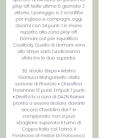
play-off. Nelle ultime 5 giornate 2 
vittorie, 1 pareggio e 2 sconfitte 
per Inglese e compagni, oggi 
decimi con 34 punti, 1 in meno 
rispetto alla zona play-off. 
Domani out per squalifica 
Coulibaly. Quella di domani sera 
allo Stirpe sarà l'undicesima 
sfida tra le due squadre. 

30, stadio Stirpe ▪ Arbitra 
Gianluca Manganiello, della 
sezione di Pinerolo ▪ Classifica: 
Frosinone 12 punti, Empoli 7 punti 
▪ Diretta tv a cura di DAZN Reinier 
pronto a essere titolare, davanti 
ancora Cheddira dal 1' In 
campionato non si può 
sbagliare: superato il turno di 
Coppa Italia col Torino, il 
Frosinone di mister Di Francesco 