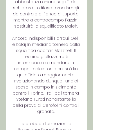
abbastanza chiare sugli 11 da 
schierare. In difesa torna Ismajli 
da centrale al fianco di Luperto, 
mentre a centrocampo Fazzini 
sostituirà lo squalificato Maleh. 

Ancora indisponibili Harroui, Gelli 
e Kalaj. In mediana tornerà dalla 
squalifica capitan Mazzitelli. Il 
tecnico giallazzurro è 
intenzionato a mandare in 
campo i calciatori a cui si è fin 
qui affidato maggiormente 
rivoluzionando dunque l'undici 
sceso in campo inizialmente 
contro il Torino. Tra i pali tornerà 
Stefano Turati nonostante la 
bella prova di Cerofolini contro i 
granata. 

Le probabili formazioni di 
Frosinone-Empoli: Renier si 