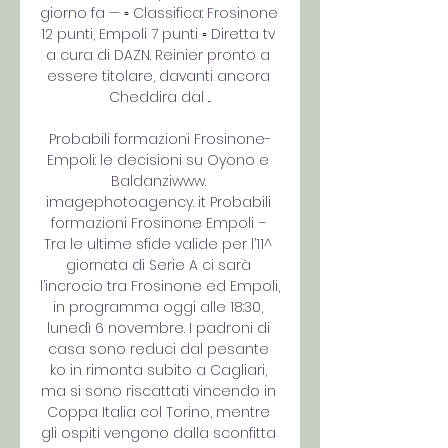
giorno fa — ▫ Classifica: Frosinone 
12 punti, Empoli 7 punti ▫ Diretta tv 
a cura di DAZN. Reinier pronto a 
essere titolare, davanti ancora 
Cheddira dal ...

Probabili formazioni Frosinone-
Empoli: le decisioni su Oyono e 
Baldanziwww. 
imagephotoagency. it Probabili 
formazioni Frosinone Empoli – 
Tra le ultime sfide valide per l’11^ 
giornata di Serie A ci sarà 
l’incrocio tra Frosinone ed Empoli, 
in programma oggi alle 18:30, 
lunedì 6 novembre. I padroni di 
casa sono reduci dal pesante 
ko in rimonta subito a Cagliari, 
ma si sono riscattati vincendo in 
Coppa Italia col Torino, mentre 
gli ospiti vengono dalla sconfitta 