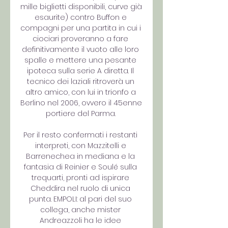
mille biglietti disponibili, curve già 
esaurite) contro Buffon e 
compagni per una partita in cui i 
ciociari proveranno a fare 
definitivamente il vuoto alle loro 
spalle e mettere una pesante 
ipoteca sulla serie A diretta. Il 
tecnico dei laziali ritroverà un 
altro amico, con lui in trionfo a 
Berlino nel 2006, ovvero il 45enne 
portiere del Parma. 

Per il resto confermati i restanti 
interpreti, con Mazzitelli e 
Barrenechea in mediana e la 
fantasia di Reinier e Soulé sulla 
trequarti, pronti ad ispirare 
Cheddira nel ruolo di unica 
punta. EMPOLI: al pari del suo 
collega, anche mister 
Andreazzoli ha le idee 