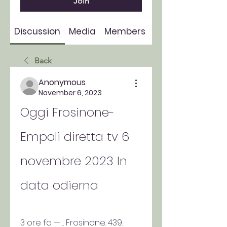
Join
Discussion
Media
Members
About
Back
Anonymous
November 6, 2023
Oggi Frosinone-
Empoli diretta tv 6 
novembre 2023 In 
data odierna
3 ore fa — ... Frosinone. 439. 