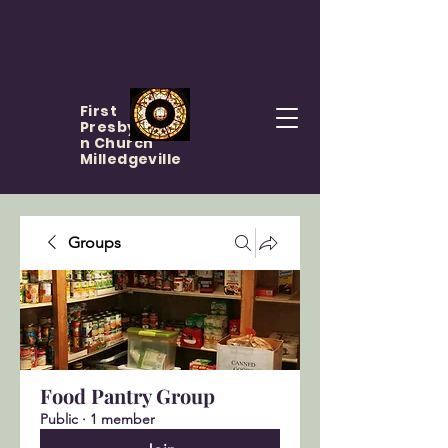
First
Presbyteria
n Church
Milledgeville
Groups
Food Pantry Group
Public
·
1 member