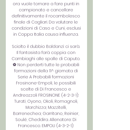
ora vuole tornare a fare punti in 
campionato e cancellare 
definitivamente il rocambolesco 
finale di Cagliari. Da valutare le 
condizioni di Caso e Cuni, esclusi 
in Coppa Italia causa influenza. 

Sciolto il dubbio Baldanzi: ci sarà. 
Il fantasista farà coppia con 
Cambiaghi alle spalle di Caputo. 
⚽️ Non perderti tutte le probabili 
formazioni della 11^ giornata di 
Serie A Probabili formazioni 
Frosinone-Empoli, le possibili 
scelte di Di Francesco e 
Andreazzoli FROSINONE (4-2-3-1): 
Turati; Oyono, Okoli, Romagnoli, 
Marchizza; Mazzitelli, 
Barrenechea; Garritano, Reinier, 
Soulé; Cheddira. Allenatore: Di 
Francesco. EMPOLI (4-3-2-1): 