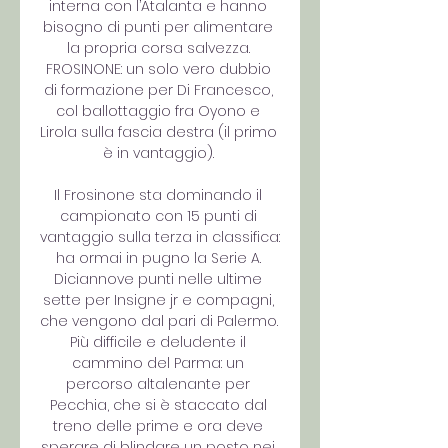
interna con l’Atalanta e hanno 
bisogno di punti per alimentare 
la propria corsa salvezza. 
FROSINONE: un solo vero dubbio 
di formazione per Di Francesco, 
col ballottaggio fra Oyono e 
Lirola sulla fascia destra (il primo 
è in vantaggio). 

Il Frosinone sta dominando il 
campionato con 15 punti di 
vantaggio sulla terza in classifica: 
ha ormai in pugno la Serie A. 
Diciannove punti nelle ultime 
sette per Insigne jr e compagni, 
che vengono dal pari di Palermo. 
Più difficile e deludente il 
cammino del Parma: un 
percorso altalenante per 
Pecchia, che si è staccato dal 
treno delle prime e ora deve 
sperare di blindare un posto nei 