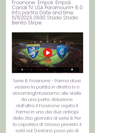
Frosinone · Empoli · Empoli. 
Canali TV. USA. Paramount+. 8. 0. 
Info partita. Date and time 
6/11/2023, 09:30. Stadio Stadio 
Benito Stirpe.
Serie B, Frosinone - Parma: dove 
vedere la partita in diretta tv e 
streamingEntusiasmo alle stelle 
da una parte, delusione 
dall'altra. Il Frosinone ospita il 
Parma in uno dei due anticipi 
della 26a giornata di serie B. Per 
la capolista di Grosso previsto il 
sold out (restano poco più di 