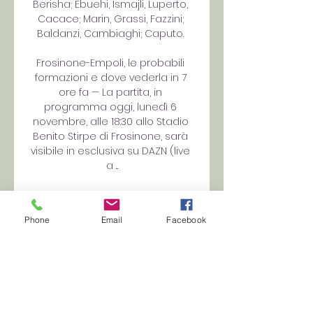
Berisha; Ebuehi, Ismajli, Luperto, 
Cacace; Marin, Grassi, Fazzini; 
Baldanzi, Cambiaghi; Caputo. 

Frosinone-Empoli, le probabili 
formazioni e dove vederla in 7 
ore fa — La partita, in 
programma oggi, lunedì 6 
novembre, alle 18:30 allo Stadio 
Benito Stirpe di Frosinone, sarà 
visibile in esclusiva su DAZN (live 
a ...

Frosinone-Empoli: le probabili 
formazioni per il 8 ore fa — 
Phone
Email
Facebook
Frosinone-Empoli sarà 
trasmessa in diretta streaming 
da DAZN, visibile anche sulle 
smart tv di ultima generazione 
compatibili con la app, e, ...

Diretta Frosinone-Empoli ore 