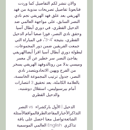
والان ننشر لكم التفاصيل كما وردت 
فتابعونا. تفاصيل تصريحات مدوية من فهد 
الهريفي بعد. علق فهد الهريفي نجم نادي 
النصر السابق، على مواجهة العالمي ضد 
الدحيل القطري، في دوري أبطال آسيا. 
وحقق نادي النصر، فوزا صعبا أمام الدحيل 
القطري، بنتيجة "4-3"، في المباراة التي 
جمعت الفريقين ضمن دور المجموعات، 
لبطولة دوري أبطال آسيا. اقرأ أيضاالهريفي 
يفاجئ النصر.. سر خطير عن آل معمر 
وميسي بدلا من رونالدوفهد الهريفي يسخر 
من الفرج ويهين الاتحادويتصدر نادي 
النصر، جدول ترتيب المجموعة الخامسة، 
بالعلامة الكاملة، بعد تحقيق 3 انتصارات 
أمام بيرسبوليس، استقلال دوشنبه، 
والدحيل القطري. 

النصر vs الدحيل | الأول باركشراء 
التذاكرالأخبارالمقاعدالطرقالمواقفالأسئلة 
الشائعةتواصل معنا احصل على باقة 
العالمي الموسمية English تذاكري 