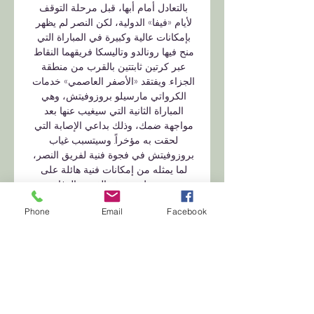
بالتعادل أمام أبها، قبل مرحلة التوقف 
لأيام «فيفا» الدولية، لكن النصر لم يظهر 
بإمكانات عالية وكبيرة في المباراة التي 
منح فيها رونالدو وتاليسكا فريقهما النقاط 
عبر كرتين ثابتتين بالقرب من منطقة 
الجزاء. ويفتقد «الأصفر العاصمي» خدمات 
الكرواتي مارسيلو بروزوفيتش، وهي 
المباراة الثانية التي سيغيب عنها بعد 
مواجهة ضمك، وذلك بداعي الإصابة التي 
لحقت به مؤخراً. وسيتسبب غياب 
بروزوفيتش في فجوة فنية لفريق النصر، 
لما يمثله من إمكانات فنية هائلة على 
صعيد ربط منتصف الفريق الدفاعي 
والهجومي، وقدرته على افتكاك الكرات 
Phone
Email
Facebook
والمساندة الهجومية، وهو الدور الذي كان 
يفتقده النصر لسنوات طويلة قبل قدومه. 

رونالدو خارج قائمة النصر لمواجهة الدحيل 
- دوري أبطال آسيا قبل ١٤ ساعة — خرج 
البرتغالي كريستيانو رونالدو، قائد النصر 
السعودي، من قائمة الفريق لمواجهة 