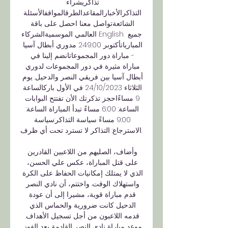
تذاكريشراء 
التذاكرالأخبارالمقاعدالطرقالمواقفالأسئلة 
الشائعةتواصل معنا احصل على باقة 
العالمي الموسميةالشركاء English جميع 
المبارياتأكتوبر 249:00 مدوري أبطال آسيا 
- مباراة دور المجموعاتانضم إلينا في 
مباراة مثيرة في دور المجموعات لدوري 
أبطال آسيا بين فريقي النصر والدحيل. يوم 
الثلاثاء 24/10/2023 في الأول باركالساعة 
9 مساءًاحجز تذكرتك الأن تفتتح البوابات 
الساعة: 6:00 مساءً تبدأ المباراة الساعة: 
9:00 مساءً سياسة التذاكر:سياسة 
الاسترجاع: التذاكر لا تسترد تحت أي ظرف. 

وأضاف، الصليهم من اللاعبين القادرين 
على قتل المباراة، عكس علي الحسن، 
الذي لا يمتلك إمكانيات الحفاظ على الكرة 
واستهلاك الوقت. واختتم، أن نادي النصر 
قدم مباراة قوية، مشيرا إلى أن عودة 
الدحيل كانت ضرورية والحماس الذي 
قدمه اللاعبون من أجل تسجيل الأهداف. 
موعد مباراة نادي النصر القادمة بعد الفوز 