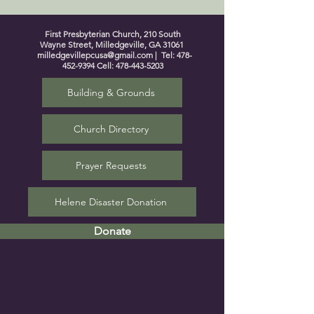
First Presbyterian Church, 210 South
Wayne Street, Milledgeville, GA 31061
milledgevillepcusa@gmail.com
| Tel:
478-
452-9394
Cell:
478-443-5203
Building & Grounds
Church Directory
Prayer Requests
Helene Disaster Donation
Donate