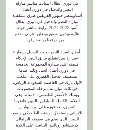
في دوري أبطال آسيابث مباشر مباراة 
النصر والدحيل في دوري أبطال 
آسياوينتظر جمهور الفريقين طرق مشاهدة 
مباراة النصر والدحيل في دوري أبطال 
آسيا 2023 2024 برابط مباشر جودة 
عالية وبدون تقطيع وبتعليق عربي مقدم 
من موقعنا رياضة وفن. 

«أبطال آسيا»: النصر يواجه الدحيل بشعار 
«صدارة بس»يتطلع فريق النصر لإحكام 
قبضته على صدارة المجموعة الخامسة 
في دوري أبطال آسيا، وذلك عندما 
يستضيف الدحيل القطري على ملعب 
الأول بارك في العاصمة السعودية الرياض، 
في ثالث مبارياته بمرحلة المجموعات. 
ويملك «الأصفر العاصمي» 6 نقاط وهي 
العلامة الكاملة للمباراتين اللتين خاضهما 
الفريق، بعد فوزه على بيرسبوليس 
الإيراني واستقلال دوشنبه الطاجيكي. ويضع 
النصر، الذي يضم في صفوفه البرتغالي 
كريستيانو رونالدو، الحاصل على الكرة 