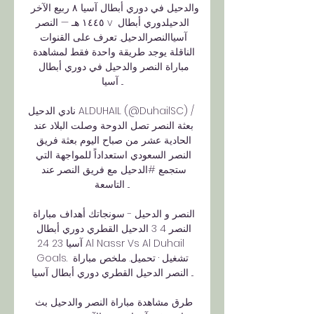
والدحيل في دوري أبطال آسيا ٨ ربيع الآخر 
١٤٤٥ هـ — النصر v الدحيلدوري أبطال 
آسياالنصرالدحيل. تعرف على القنوات 
الناقلة يوجد طريقة واحدة فقط لمشاهدة 
مباراة النصر والدحيل في دوري أبطال 
آسيا ...

نادي الدحيل ALDUHAIL (@DuhailSC) / 
بعثة النصر تصل الدوحة وصلت البلاد عند 
الحادية عشر من صباح اليوم بعثة فريق 
النصر السعودي استعداداً للمواجهة التي 
ستجمع #الدحيل مع فريق النصر عند 
التاسعة ...

النصر و الدحيل - سونجاتك أهداف مباراة 
النصر 4 3 الدحيل القطري دوري أبطال 
آسيا 23 24 Al Nassr Vs Al Duhail 
Goals. تشغيل · تحميل. ملخص مباراة 
النصر الدحيل القطري دوري أبطال آسيا ...

طرق مشاهدة مباراة النصر والدحيل بث 