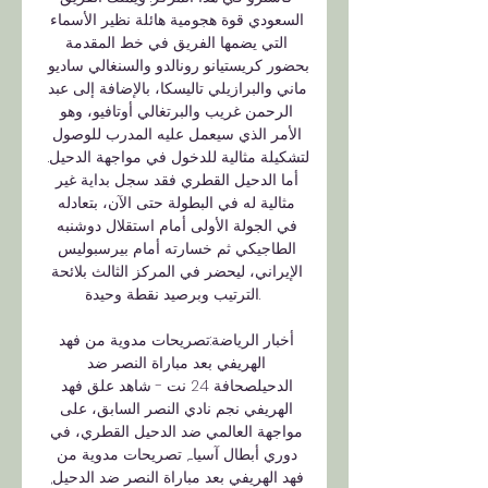
السعودي قوة هجومية هائلة نظير الأسماء 
التي يضمها الفريق في خط المقدمة 
بحضور كريستيانو رونالدو والسنغالي ساديو 
ماني والبرازيلي تاليسكا، بالإضافة إلى عبد 
الرحمن غريب والبرتغالي أوتافيو، وهو 
الأمر الذي سيعمل عليه المدرب للوصول 
لتشكيلة مثالية للدخول في مواجهة الدحيل. 
أما الدحيل القطري فقد سجل بداية غير 
مثالية له في البطولة حتى الآن، بتعادله 
في الجولة الأولى أمام استقلال دوشنبه 
الطاجيكي ثم خسارته أمام بيرسبوليس 
الإيراني، ليحضر في المركز الثالث بلائحة 
الترتيب وبرصيد نقطة وحيدة. 

أخبار الرياضة:تصريحات مدوية من فهد 
الهريفي بعد مباراة النصر ضد 
الدحيلصحافة 24 نت - شاهد علق فهد 
الهريفي نجم نادي النصر السابق، على 
مواجهة العالمي ضد الدحيل القطري، في 
دوري أبطال آسيا...., تصريحات مدوية من 
فهد الهريفي بعد مباراة النصر ضد الدحيل, 