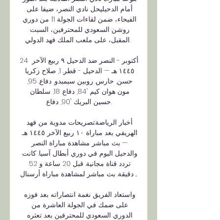
أمام الدحيليحل نادي النصر، ضيفا على 
الفيحاء، ضمن لقاءات الجولة 11 من دوري 
روشن السعودي للمحترفين، السبت 
المقبل، على ملعب الملك فهد الدولي. 

24 أكتوبر - النصر ضد الدحيل ٩ ربيع الآخر 
١٤٤٥ هـ — الدحيل - قطر. 1, صلاح زكريا 
حسن, حارس. روبين سيميدو, دفاع. 95, 
مون هوان كيم '84, دفاع. 18, سلطان 
حسين البريك '90, دفاع.

أخبار الرياضة:تصريحات مدوية من فهد 
الهريفي بعد مباراة ١٠ ربيع الآخر ١٤٤٥ هـ 
— بث مباشر مشاهدة مباراة النصر 
والدحيل اليوم في دوري أبطال آسيا. كانت 
تردد قناة مجانية. قبل 20 ساعة و 52 
دقيقة. بث مباشر لمشاهدة مباراة أرسنال ...

واستعاد الفريق نغمة انتصاراته بعد فوزه 
على ضمك في الجولة العاشرة من 
الدوري السعودي للمحترفين بعد تعثره 