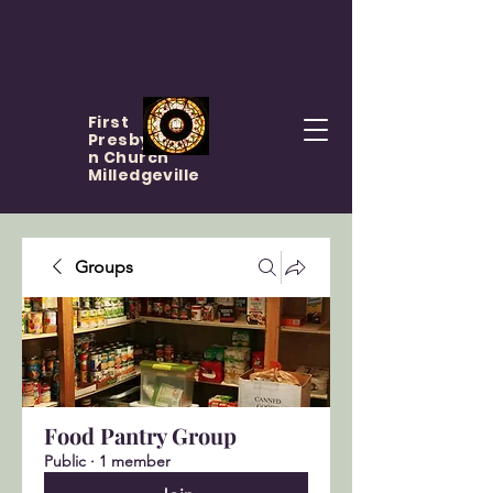
First
Presbyteria
n Church
Milledgeville
Groups
Food Pantry Group
Public
·
1 member