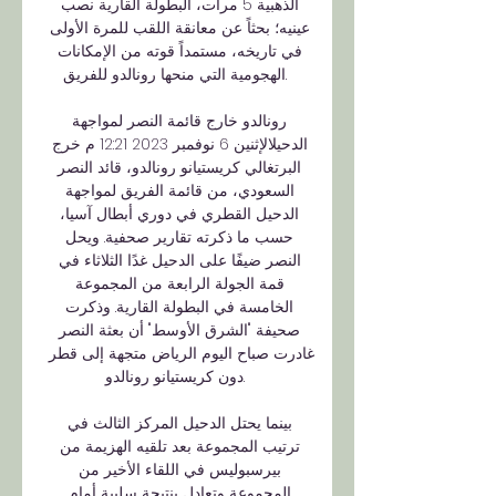
الذهبية 5 مرات، البطولة القارية نصب 
عينيه؛ بحثاً عن معانقة اللقب للمرة الأولى 
في تاريخه، مستمداً قوته من الإمكانات 
الهجومية التي منحها رونالدو للفريق. 

رونالدو خارج قائمة النصر لمواجهة 
الدحيلالإثنين 6 نوفمبر 2023 12:21 م خرج 
البرتغالي كريستيانو رونالدو، قائد النصر 
السعودي، من قائمة الفريق لمواجهة 
الدحيل القطري في دوري أبطال آسيا، 
حسب ما ذكرته تقارير صحفية. ويحل 
النصر ضيفًا على الدحيل غدًا الثلاثاء في 
قمة الجولة الرابعة من المجموعة 
الخامسة في البطولة القارية. وذكرت 
صحيفة "الشرق الأوسط" أن بعثة النصر 
غادرت صباح اليوم الرياض متجهة إلى قطر 
دون كريستيانو رونالدو. 

بينما يحتل الدحيل المركز الثالث في 
ترتيب المجموعة بعد تلقيه الهزيمة من 
بيرسبوليس في اللقاء الأخير من 
المجموعة وتعادل بنتيجة سلبية أمام 