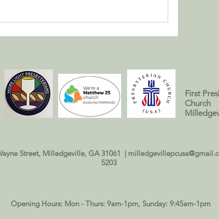
First Pre
Church
Milledgev
Wayne Street, Milledgeville, GA 31061 |
milledgevillepcusa@gmail.
5203
Opening Hours: Mon - Thurs: 9am-1pm, ​Sunday: 9:45am-1pm