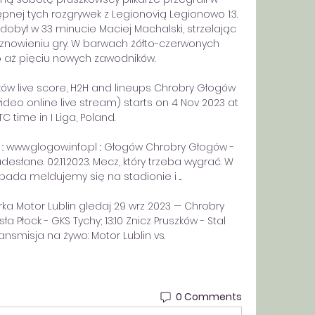
ej tych rozgrywek z Legionovią Legionowo 1:3. 
był w 33 minucie Maciej Machalski, strzelając 
wznowieniu gry. W barwach żółto-czerwonych 
aż pięciu nowych zawodników. 

ów live score, H2H and lineups Chrobry Głogów 
ideo online live stream) starts on 4 Nov 2023 at 
TC time in I Liga, Poland.

 :: www.glogow.info.pl :: Głogów Chrobry Głogów - 
adesłane. 02.11.2023. Mecz, który trzeba wygrać. W 
pada meldujemy się na stadionie i ...

rka Motor Lublin gledaj 29 wrz 2023 — Chrobry 
ła Płock - GKS Tychy; 13:10 Znicz Pruszków - Stal 
ransmisja na żywo: Motor Lublin vs.
0 Comments