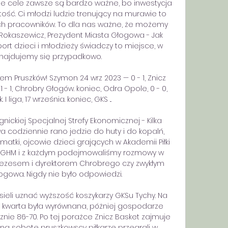
akie cele zawsze są bardzo ważne, bo inwestycja 
ość. Ci młodzi ludzie trenujący na murawie to 
ych pracowników. To dla nas ważne, że możemy 
Rokaszewicz, Prezydent Miasta Głogowa - Jak 
ort dzieci i młodzieży świadczy to miejsce, w 
znajdujemy się przypadkowo. 

em Pruszków! Szymon 24 wrz 2023 — 0 - 1, Znicz 
1 - 1, Chrobry Głogów. koniec, Odra Opole, 0 - 0, 
 liga, 17 września. koniec, GKS ...

ickiej Specjalnej Strefy Ekonomicznej - Kilka 
codziennie rano jedzie do huty i do kopalń, 
matki, ojcowie dzieci grających w Akademii Piłki 
 KGHM i z każdym podejmowaliśmy rozmowy w 
rezesem i dyrektorem Chrobrego czy zwykłym 
owa. Nigdy nie było odpowiedzi. 

eli uznać wyższość koszykarzy GKSu Tychy. Na 
a kwarta była wyrównana, póżniej gospodarze 
cznie 86-70. Po tej porażce Znicz Basket zajmuje 
oną sobotę pruszkowscy piłkarze przegrali w 