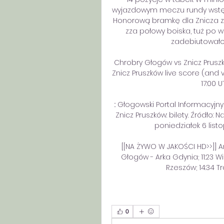
wyjazdowym meczu rundy wstępn
Honorową bramkę dla Znicza zdo
zza połowy boiska, tuż po 
zadebiutowało 
Chrobry Głogów vs Znicz Pruszk
Znicz Pruszków live score (and v
17:00 U
:: Głogowski Portal Informacyjny
Znicz Pruszków: bilety. Źródło: N
poniedziałek 6 listo
[[NA ŻYWO W JAKOŚCI HD>>]] A
Głogów - Arka Gdynia; 11:23 Wis
Rzeszów; 14:34 T
0