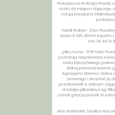
Podopieczni Andrzeja Prawdy zajm
oczka do miejsca dającego awa
notują koszykarze Elektrobudu
podopieczn
Hutnik Kraków - Znicz Pruszk
Series 8 GPS 45mm koperta z 
Live, 34, 44, 12, 
piłka nożna - POP radio Prus
pozostają niepokonane w koszyk
Jacka Rybczyńskiego pokonały
słabej pierwszej kwarcie g
Agresywna obrona i dobra z
przewagę i utrzymać ją do
pruszkowianki w dalszym ciągu
14 kolejka piłkarskiej II Ligi. 
zaznali goryczy porażki. W sobo
Alan Steinbarth, Dyrektor Nacze