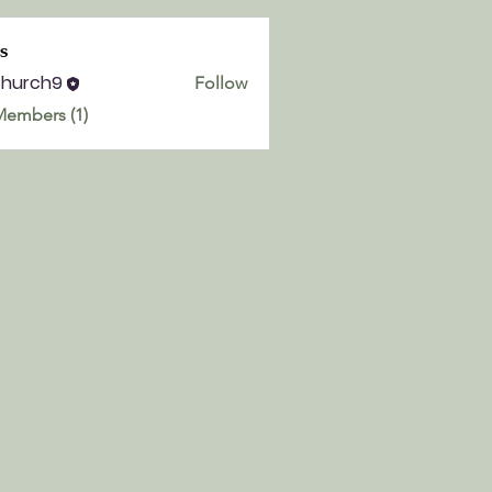
s
church9
Follow
h9
Members (1)