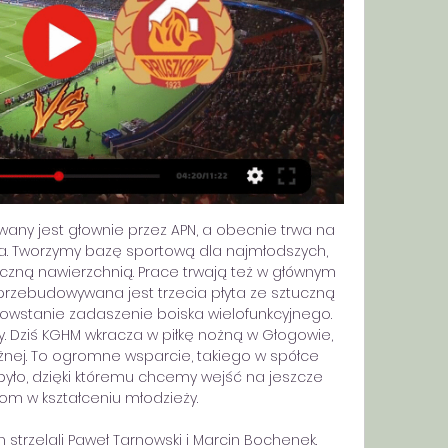
wany jest głownie przez APN, a obecnie trwa na 
a. Tworzymy bazę sportową dla najmłodszych, 
tuczną nawierzchnią. Prace trwają też w głównym 
rzebudowywana jest trzecia płyta ze sztuczną 
powstanie zadaszenie boiska wielofunkcyjnego. 
. Dziś KGHM wkracza w piłkę nożną w Głogowie, 
ożnej. To ogromne wsparcie, takiego w spółce 
yło, dzięki któremu chcemy wejść na jeszcze 
om w kształceniu młodzieży. 

 strzelali Paweł Tarnowski i Marcin Bochenek. 