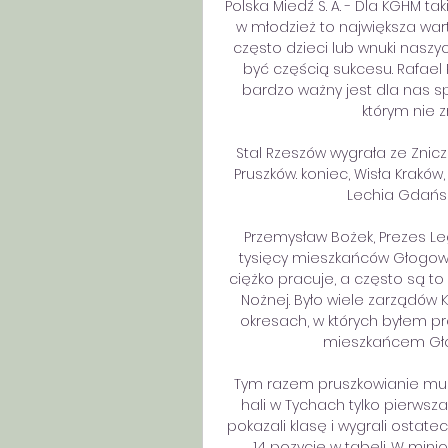
Polska Miedź S. A. - Dla KGHM t
w młodzież to największa wart
często dzieci lub wnuki nasz
być częścią sukcesu. Rafael 
bardzo ważny jest dla nas sp
którym nie 
Stal Rzeszów wygrała ze Znicz
Pruszków. koniec, Wisła Kraków, 
Lechia Gdańsk. I
Przemysław Bożek, Prezes Legn
tysięcy mieszkańców Głogowa 
ciężko pracuje, a często są to 
Nożnej. Było wiele zarządów
okresach, w których byłem p
mieszkańcem Głog
Tym razem pruszkowianie musi
hali w Tychach tylko pierwsz
pokazali klasę i wygrali ostate
14 pozycje w tabeli. W mini