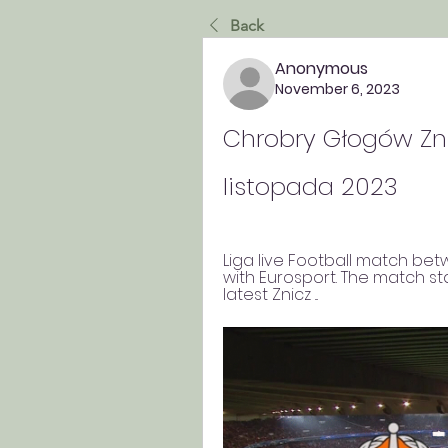
Back
Anonymous
November 6, 2023
Chrobry Głogów Zni
listopada 2023
Liga live Football match be
with Eurosport. The match sta
latest Znicz ...