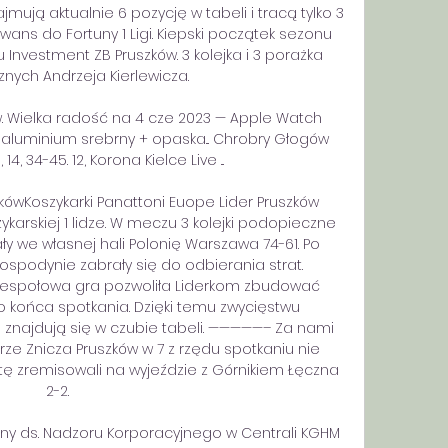
ują aktualnie 6 pozycję w tabeli i tracą tylko 3 
ns do Fortuny 1 Ligi. Kiepski początek sezonu 
 Investment ZB Pruszków. 3 kolejka i 3 porażka 
ych Andrzeja Kierlewicza. 

ów. Wielka radość na 4 cze 2023 — Apple Watch 
aluminium srebrny + opaska... Chrobry Głogów 
8, 14, 34-45. 12, Korona Kielce Live ...

zkówKoszykarki Panattoni Euope Lider Pruszków 
arskiej 1 lidze. W meczu 3 kolejki podopieczne 
 we własnej hali Polonię Warszawa 74-61. Po 
ospodynie zabrały się do odbierania strat. 
espołowa gra pozwoliła Liderkom zbudować 
 końca spotkania. Dzięki temu zwycięstwu 
 znajdują się w czubie tabeli. —————– Za nami 
Piłkarze Znicza Pruszków w 7 z rzędu spotkaniu nie 
tę zremisowali na wyjeździe z Górnikiem Łęczna 
2-2. 

lny ds. Nadzoru Korporacyjnego w Centrali KGHM 