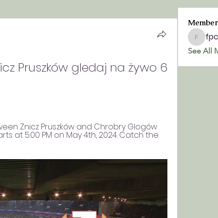
Member
fp
fpchurc
See All 
cz Pruszków gledaj na żywo 6 
tween Znicz Pruszków and Chrobry Glogów 
rts at 5:00 PM on May 4th, 2024. Catch the 