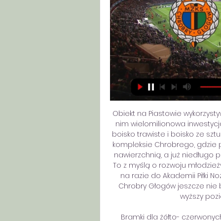
Obiekt na Piastowie wykorzysty
nim wielomilionowa inwestycj
boisko trawiste i boisko ze sz
kompleksie Chrobrego, gdzie p
nawierzchnią, a już niedługo 
To z myślą o rozwoju młodzieży
na razie do Akademii Piłki N
Chrobry Głogów jeszcze nie b
wyższy pozi
Bramki dla żółto- czerwonych