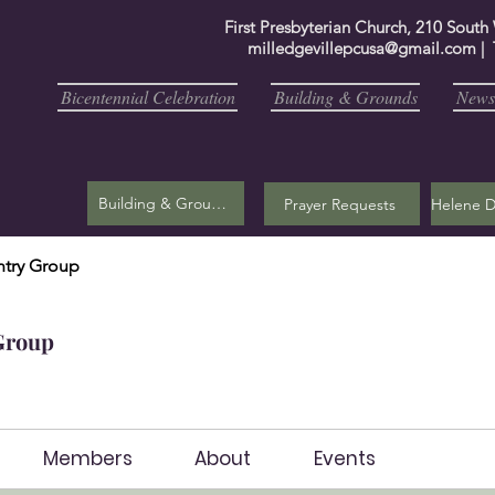
First Presbyterian Church, 210 South
milledgevillepcusa@gmail.com
| 
Bicentennial Celebration
Building & Grounds
Newsl
Building & Grounds
Prayer Requests
try Group
Group
Members
About
Events