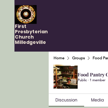
First
Presbyterian
Church
Milledgeville
Home
Groups
Food Pan
Food Pantry 
Public
·
1 member
Discussion
Media