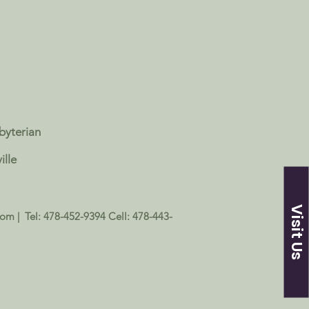
sbyterian
ille
Visit Us
com
| Tel: 478-452-9394 Cell: 478-443-