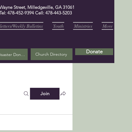
 Wayne Street, Milledgeville, GA 31061
Tel: 478-452-9394 Cell: 478-443-5203
etters/Weekly Bulletins
Youth
Ministries
More
Donate
Church Directory
Helene Disaster Donation
Join